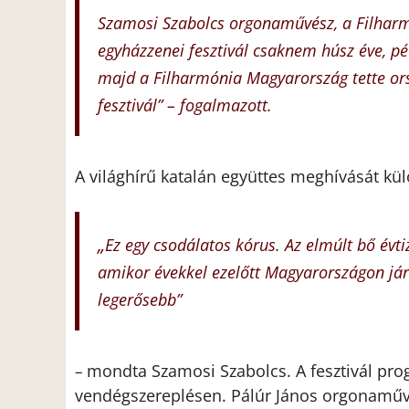
Szamosi Szabolcs orgonaművész, a Filharmó
egyházzenei fesztivál csaknem húsz éve, p
majd a Filharmónia Magyarország tette ors
fesztivál” – fogalmazott.
A világhírű katalán együttes meghívását kü
„
Ez egy csodálatos kórus. Az elmúlt bő évt
amikor évekkel ezelőtt Magyarországon járt
legerősebb”
mondta Szamosi Szabolcs. A fesztivál pro
–
vendégszereplésen. Pálúr János orgonaműv