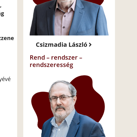
,
ág
zzene
Csizmadia László
Rend – rendszer –
rendszeresség
nyévé