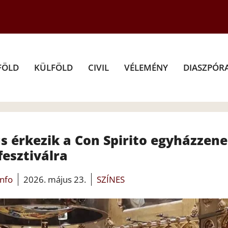
FÖLD
KÜLFÖLD
CIVIL
VÉLEMÉNY
DIASZPÓR
s érkezik a Con Spirito egyházzene
fesztiválra
info
2026. május 23.
SZÍNES