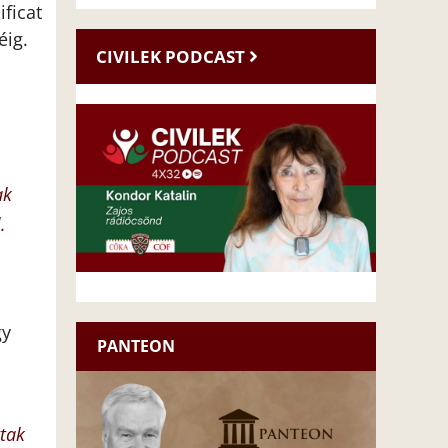
ficat
éig.
CIVILEK PODCAST
ak
.
gy
PANTEON
ttak