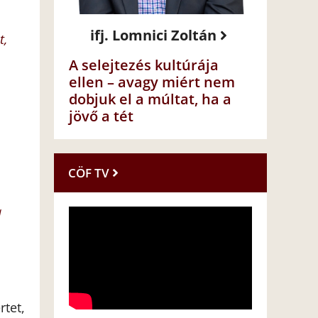
ifj. Lomnici Zoltán
t,
A selejtezés kultúrája
ellen – avagy miért nem
dobjuk el a múltat, ha a
jövő a tét
CÖF TV
a
tet,