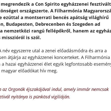
megrendezik a Con Spirito egyházzenei fesztivált
özönséget országszerte. A Filharmónia Magyarorsz
ezúttal a montserrati bencés apátság világhírű
csen, Budapesten, Debrecenben és Szegeden ad
 a nemzetközi rangú fellépőkről, hanem az egyhá
misszióról is szól.
 A név egyszerre utal a zenei előadásmódra és arra a
n átjárja az egyházzenei koncerteket. A Filharmónia
ra a hazai egyházzenei élet egyik legfontosabb esemé
s magyar előadókat hív meg.
 az Orgonák éjszakájával indul, amely immár nemcsak
ivál nyitánya is pünkösd vigiliáján.