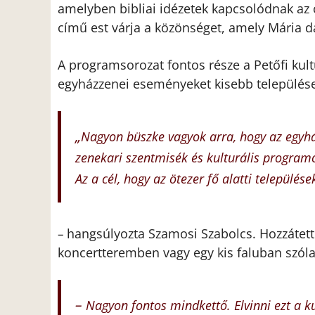
amelyben bibliai idézetek kapcsolódnak az
című est várja a közönséget, amely Mária d
A programsorozat fontos része a Petőfi kul
egyházzenei eseményeket kisebb településekr
„
Nagyon büszke vagyok arra, hogy az egyház
zenekari szentmisék és kulturális program
Az a cél, hogy az ötezer fő alatti település
hangsúlyozta Szamosi Szabolcs. Hozzátette
–
koncertteremben vagy egy kis faluban szóla
–
Nagyon fontos mindkettő. Elvinni ezt a k