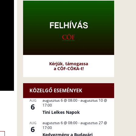
Kérjük, támogassa
a CÖF-CÖKA-t!
KÖZELGŐ ESEMÉNYEK
augusztus 6 @ 08:00
-
augusztus 10 @
AUG
6
17:00
Tini Lelkes Napok
augusztus 6 @ 08:00
-
augusztus 27 @
AUG
6
17:00
Kedvezmény a Budavári