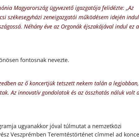
nia Magyarország ügyvezető igazgatója felidézte: „Az
écsi székesegyházi zeneigazgatói működésem idején indul
zágossá. Néhány éve az Orgonák éjszakájával indul ez a
lönösen fontosnak nevezte.
izedben az ő koncertjük tetszett nekem talán a legjobban,
ak. Az innovatív gondolatok és az összhatás náluk volt 
gramja ugyanakkor jóval túlmutat a nemzetközi
ész Veszprémben Teremtéstörténet címmel ad koncer