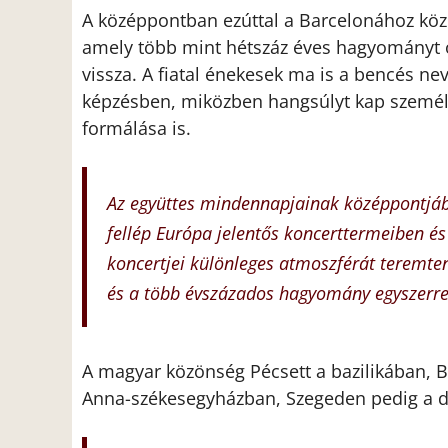
A középpontban ezúttal a Barcelonához köze
amely több mint hétszáz éves hagyományt őr
vissza. A fiatal énekesek ma is a bencés n
képzésben, miközben hangsúlyt kap személy
formálása is.
Az együttes mindennapjainak középpontjába
fellép Európa jelentős koncerttermeiben és
koncertjei különleges atmoszférát teremtene
és a több évszázados hagyomány egyszerre
A magyar közönség Pécsett a bazilikában,
Anna-székesegyházban, Szegeden pedig a d