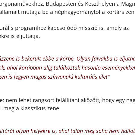
 orgonaművekhez. Budapesten és Keszthelyen a Magni
allamait mutatja be a néphagyománytól a kortárs zen
turális programhoz kapcsolódó misszió is, amely az
e is eljuttatja.
zene is bekerült ebbe a körbe. Olyan falvakba is eljutn
ok, ahol korábban alig találkoztak hasonló eseményekkel
eken is legyen magas színvonalú kulturális élet”
: nem lehet rangsort felállítani aközött, hogy egy na
l meg a klasszikus zene.
ultúrát olyan helyekre is, ahol talán még soha nem hallo