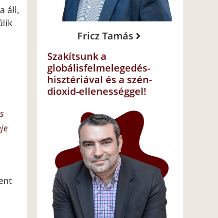
 áll,
lik
Fricz Tamás
Szakítsunk a
globálisfelmelegedés-
hisztériával és a szén-
dioxid-ellenességgel!
us
eje
ent