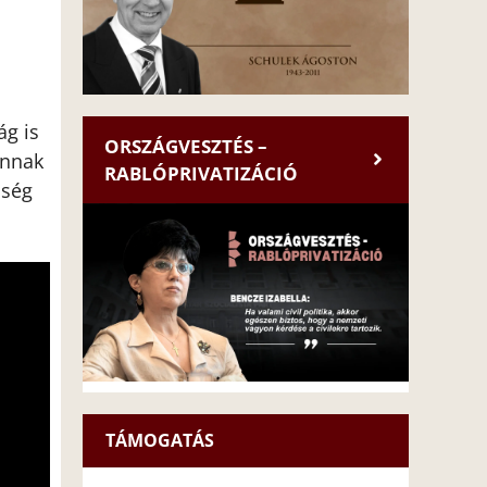
ág is
ORSZÁGVESZTÉS –
annak
RABLÓPRIVATIZÁCIÓ
sség
TÁMOGATÁS