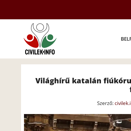
Kilépés
a
tartalomba
BEL
Világhírű katalán fiúkóru
Szerző:
civilek.