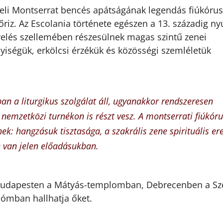
li Montserrat bencés apátságának legendás fiúkórusa
iz. Az Escolania története egészen a 13. századig nyú
evelés szellemében részesülnek magas szintű zenei
iségük, erkölcsi érzékük és közösségi szemléletük
n a liturgikus szolgálat áll, ugyanakkor rendszeresen
 nemzetközi turnékon is részt vesz. A montserrati fiúkór
k: hangzásuk tisztasága, a szakrális zene spirituális er
 van jelen előadásukban.
 Budapesten a Mátyás-templomban, Debrecenben a Sz
ómban hallhatja őket.