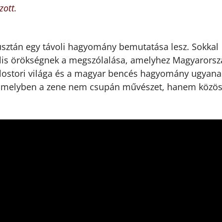
zott.
usztán egy távoli hagyomány bemutatása lesz. Sokkal
ális örökségnek a megszólalása, amelyhez Magyarorsz
olostori világa és a magyar bencés hagyomány ugyan
, amelyben a zene nem csupán művészet, hanem közö