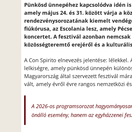
Pünkösd ünnepéhez kapcsolódva idén is 
amely május 24. és 31. között várja a k
rendezvénysorozatának kiemelt vendége 
fiúkórusa, az Escolania lesz, amely Pé
koncertet. A fesztivál azonban nemcsak
közösségteremtő erejéről és a kulturális 
A Con Spirito elnevezés jelentése: lélekkel.
lelkiségre, amely pünkösd ünnepén különöse
Magyarország által szervezett fesztivál má
vált, amely évről évre rangos nemzetközi é
A 2026-os programsorozat hagyományosan
önálló esemény, hanem az egyházzenei feszt