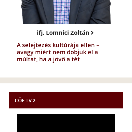
ifj. Lomnici Zoltán
A selejtezés kultúrája ellen –
avagy miért nem dobjuk el a
múltat, ha a jövő a tét
CÖF TV