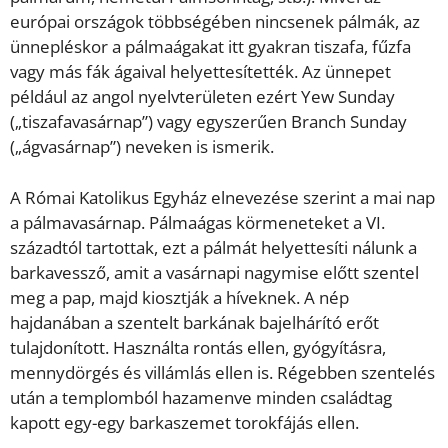
európai országok többségében nincsenek pálmák, az
ünnepléskor a pálmaágakat itt gyakran tiszafa, fűzfa
vagy más fák ágaival helyettesítették. Az ünnepet
például az angol nyelvterületen ezért Yew Sunday
(„tiszafavasárnap”) vagy egyszerűen Branch Sunday
(„ágvasárnap”) neveken is ismerik.
A Római Katolikus Egyház elnevezése szerint a mai nap
a pálmavasárnap. Pálmaágas körmeneteket a VI.
századtól tartottak, ezt a pálmát helyettesíti nálunk a
barkavessző, amit a vasárnapi nagymise előtt szentel
meg a pap, majd kiosztják a híveknek. A nép
hajdanában a szentelt barkának bajelhárító erőt
tulajdonított. Használta rontás ellen, gyógyításra,
mennydörgés és villámlás ellen is. Régebben szentelés
után a templomból hazamenve minden családtag
kapott egy-egy barkaszemet torokfájás ellen.