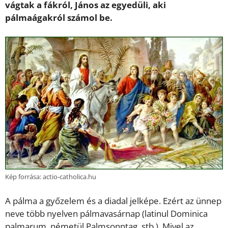
vágtak a fákról, János az egyedüli, aki
pálmaágakról számol be.
Kép forrása: actio-catholica.hu
A pálma a győzelem és a diadal jelképe. Ezért az ünnep
neve több nyelven pálmavasárnap (latinul Dominica
palmarum, németül Palmsonntag, stb.). Mivel az