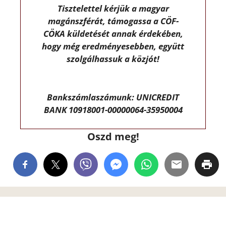
Tisztelettel kérjük a magyar
magánszférát, támogassa a CÖF-
CÖKA küldetését annak érdekében,
hogy még eredményesebben, együtt
szolgálhassuk a közjót!
Bankszámlaszámunk: UNICREDIT
BANK 10918001-00000064-35950004
Oszd meg!