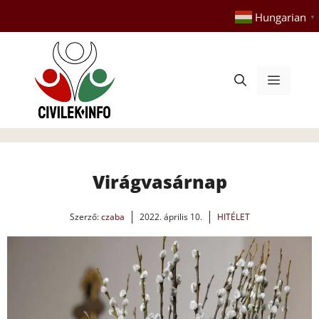
Kilépés
Hungarian
▼
a
tartalomba
Menü
Virágvasárnap
Szerző:
czaba
2022. április 10.
HITÉLET