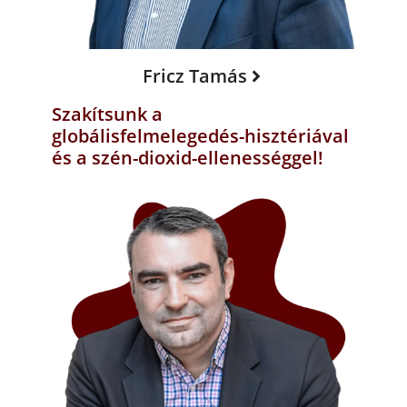
Fricz Tamás
Szakítsunk a
globálisfelmelegedés-hisztériával
és a szén-dioxid-ellenességgel!