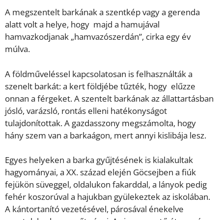
A megszentelt barkának a szentkép vagy a gerenda
alatt volt a helye, hogy majd a hamujával
hamvazkodjanak „hamvazószerdán”, cirka egy év
múlva.
A földműveléssel kapcsolatosan is felhasználták a
szenelt barkát: a kert földjébe tűzték, hogy elűzze
onnan a férgeket. A szentelt barkának az állattartásban
jósló, varázsló, rontás elleni hatékonyságot
tulajdonítottak. A gazdasszony megszámolta, hogy
hány szem van a barkaágon, mert annyi kislibája lesz.
Egyes helyeken a barka gyűjtésének is kialakultak
hagyományai, a XX. század elején Göcsejben a fiúk
fejükön süveggel, oldalukon fakarddal, a lányok pedig
fehér koszorúval a hajukban gyülekeztek az iskolában.
A kántortanító vezetésével, párosával énekelve