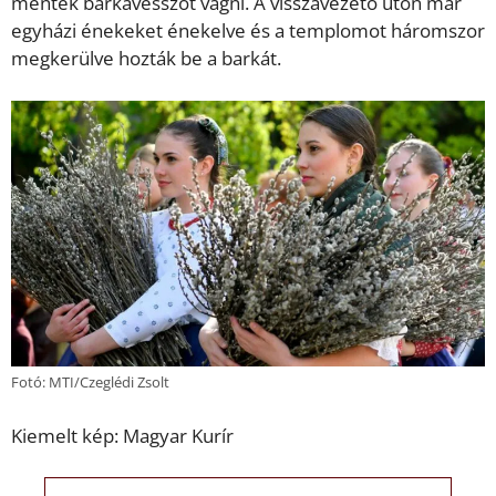
mentek barkavesszőt vágni. A visszavezető úton már
egyházi énekeket énekelve és a templomot háromszor
megkerülve hozták be a barkát.
Fotó: MTI/Czeglédi Zsolt
Kiemelt kép: Magyar Kurír