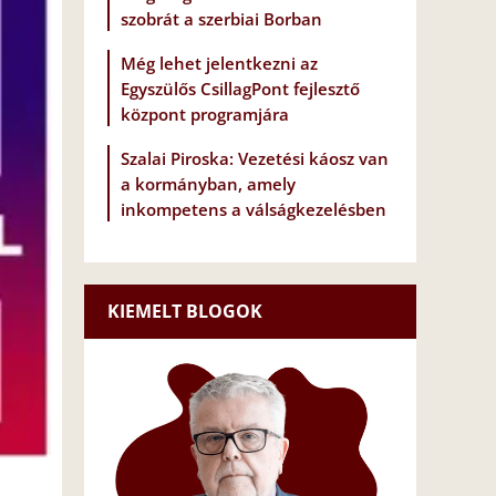
szobrát a szerbiai Borban
Még lehet jelentkezni az
Egyszülős CsillagPont fejlesztő
központ programjára
Szalai Piroska: Vezetési káosz van
a kormányban, amely
inkompetens a válságkezelésben
KIEMELT BLOGOK