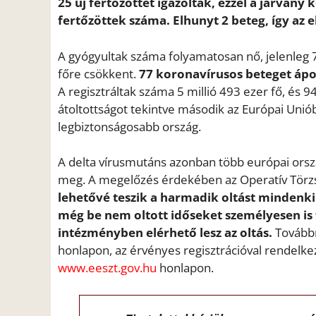
25 új fertőzöttet igazoltak, ezzel a járvány
fertőzöttek száma. Elhunyt 2 beteg, így az 
A gyógyultak száma folyamatosan nő, jelenleg 
főre csökkent.
77 koronavírusos beteget ápo
A regisztráltak száma 5 millió 493 ezer fő, és 9
átoltottságot tekintve második az Európai Unió
legbiztonságosabb ország.
A delta vírusmutáns azonban több európai orsz
meg. A megelőzés érdekében az Operatív Törzs
lehetővé teszik a harmadik oltást mindenki
még be nem oltott időseket személyesen is 
intézményben elérhető lesz az oltás.
Továbbr
honlapon, az érvényes regisztrációval rendelkez
www.eeszt.gov.hu
honlapon.