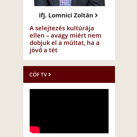
ifj. Lomnici Zoltán
A selejtezés kultúrája
ellen – avagy miért nem
dobjuk el a múltat, ha a
jövő a tét
CÖF TV