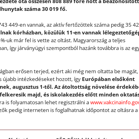
 kezdete óta összesen 808 889 főre nőtt a beazonosított
elhunytak száma 30 019 fő.
743 449-en vannak, az aktív fertőzöttek száma pedig 35 4
lnak kórházban, közülük 11-en vannak lélegeztetőgé
4%-uk már fel is vette az oltást. Magyarország a teljes
ban, így járványügyi szempontból hazánk továbbra is az eg
ágban erősen terjed, ezért aki még nem oltatta be magát,
 újabb intézkedéseket hozott, így
Európában elsőként
nek, augusztus 1-től. Az átoltottság növelése érdekéb
felkeresik majd, és iskolakezdés előtt minden oktatás
a is folyamatosan lehet regisztrálni a
www.vakcinainfo.go
ők pedig interneten is foglalhatnak időpontot az oltásra a