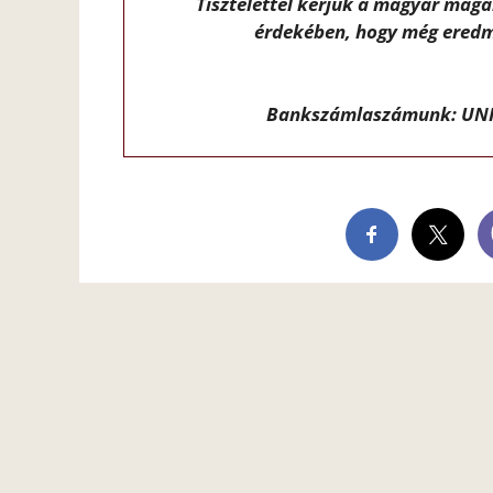
Tisztelettel kérjük a magyar mag
érdekében, hogy még eredm
Bankszámlaszámunk: UNI