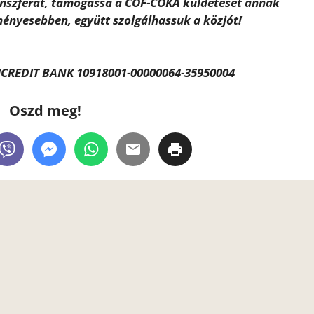
ánszférát, támogassa a CÖF-CÖKA küldetését annak
ényesebben, együtt szolgálhassuk a közjót!
CREDIT BANK 10918001-00000064-35950004
Oszd meg!