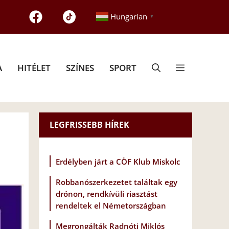
Hungarian
▼
A
HITÉLET
SZÍNES
SPORT
LEGFRISSEBB HÍREK
Erdélyben járt a CÖF Klub Miskolc
Robbanószerkezetet találtak egy
drónon, rendkívüli riasztást
rendeltek el Németországban
Megrongálták Radnóti Miklós