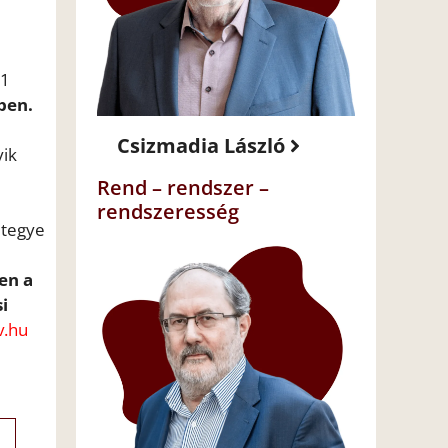
21
pen.
Csizmadia László
yik
Rend – rendszer –
rendszeresség
 tegye
en a
i
v.hu