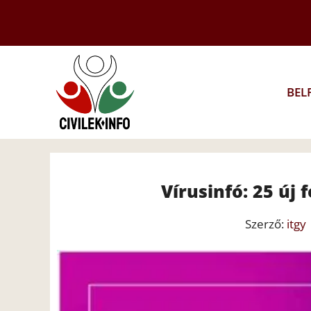
Kilépés
a
tartalomba
BEL
Vírusinfó: 25 új
Szerző:
itgy