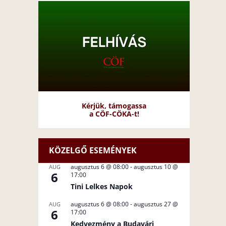
Kérjük, támogassa
a CÖF-CÖKA-t!
KÖZELGŐ ESEMÉNYEK
augusztus 6 @ 08:00
-
augusztus 10 @
AUG
6
17:00
Tini Lelkes Napok
augusztus 6 @ 08:00
-
augusztus 27 @
AUG
6
17:00
Kedvezmény a Budavári