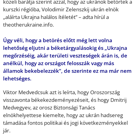
közeli barátja szerint azzal, hogy az ukránok betörtek a
kurszki régióba, Volodimir Zelenszkij ukrán elnök
„aláírta Ukrajna halálos ítéletét” – adta hírül a
theotherukraine.info.
Úgy véli, hogy a betörés előtt még lett volna
lehetőség eljutni a béketárgyalásokig és „Ukrajna
megőrzéséig, akár területi veszteségek árán is, de
anélkül, hogy az országot felosszák vagy más
államok bekebelezzék”, de szerinte ez ma már nem
lehetséges.
Viktor Medvedcsuk azt is leírta, hogy Oroszország
visszavonta békekezdeményezéseit, és hogy Dmitrij
Medvegyev, az orosz Biztonsági Tanács
elnökhelyettese kiemelte, hogy az ukrán hadsereg
támadása fontos politikai és jogi következményekkel
jár.