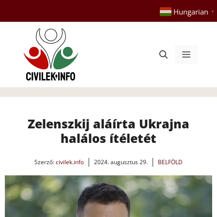
Kilépés
Hungarian
▼
a
tartalomba
Menü
Zelenszkij aláírta Ukrajna
halálos ítéletét
Szerző:
civilek.info
2024. augusztus 29.
BELFÖLD