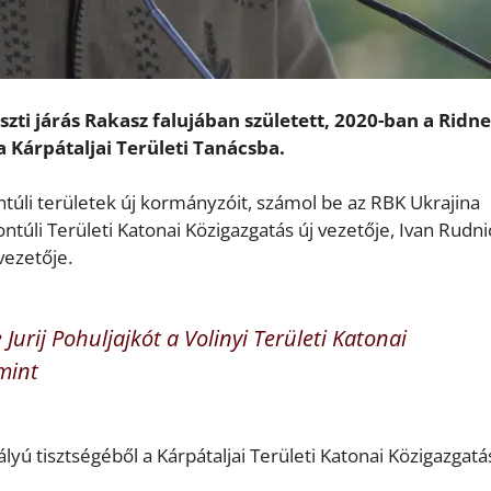
uszti járás Rakasz falujában született, 2020-ban a Ridne
 Kárpátaljai Területi Tanácsba.
ntúli területek új kormányzóit, számol be az RBK Ukrajina
tontúli Területi Katonai Közigazgatás új vezetője, Ivan Rudni
vezetője.
 Jurij Pohuljajkót a Volinyi Területi Katonai
amint
tályú tisztségéből a Kárpátaljai Területi Katonai Közigazgatá