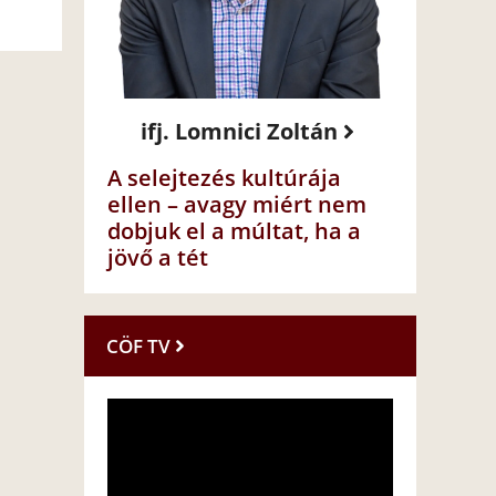
ifj. Lomnici Zoltán
A selejtezés kultúrája
ellen – avagy miért nem
dobjuk el a múltat, ha a
jövő a tét
CÖF TV