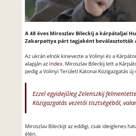
A 48 éves Miroszlav Bileckij a kárpátaljai H
Zakarpattya párt tagjaként beválasztották a
Az ukrán elnök kinevezte a Volinyi és a Kárpáto
alapján az
Index
. Miroszlav Bileckij lett a Kárpá
pedig a Volinyi Területi Katonai Közigazgatás új 
Ezzel egyidejűleg Zelenszkij felmentette
Közigazgatás vezetői tisztségéből, val
Miroszlav Bileckijt az eddigi, csak ideiglenes ha
élén.