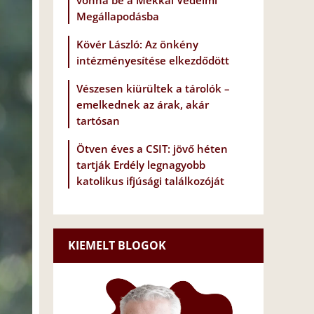
vonna be a Mekkai Védelmi
Megállapodásba
Kövér László: Az önkény
intézményesítése elkezdődött
Vészesen kiürültek a tárolók –
emelkednek az árak, akár
tartósan
Ötven éves a CSIT: jövő héten
tartják Erdély legnagyobb
katolikus ifjúsági találkozóját
KIEMELT BLOGOK