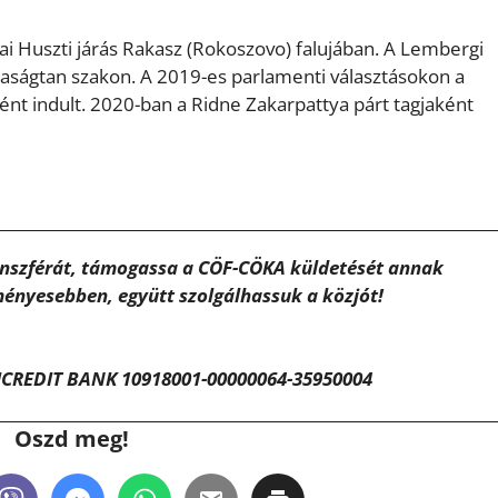
ljai Huszti járás Rakasz (Rokoszovo) falujában. A Lembergi
daságtan szakon. A 2019-es parlamenti választásokon a
ént indult. 2020-ban a Ridne Zakarpattya párt tagjaként
ánszférát, támogassa a CÖF-CÖKA küldetését annak
ényesebben, együtt szolgálhassuk a közjót!
CREDIT BANK 10918001-00000064-35950004
Oszd meg!