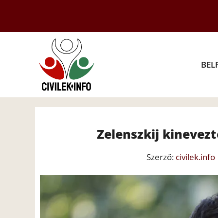
Kilépés
a
tartalomba
BEL
Zelenszkij kinevez
Szerző:
civilek.info