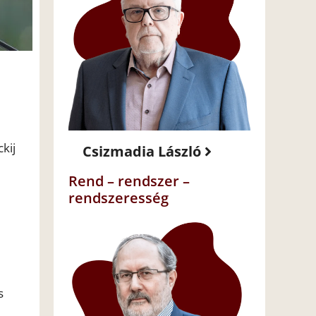
ckij
Csizmadia László
Rend – rendszer –
rendszeresség
s