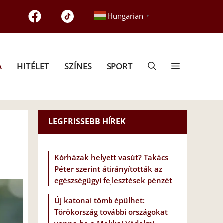
Hungarian
▼
A
HITÉLET
SZÍNES
SPORT
LEGFRISSEBB HÍREK
Kórházak helyett vasút? Takács
Péter szerint átirányították az
egészségügyi fejlesztések pénzét
Új katonai tömb épülhet:
Törökország további országokat