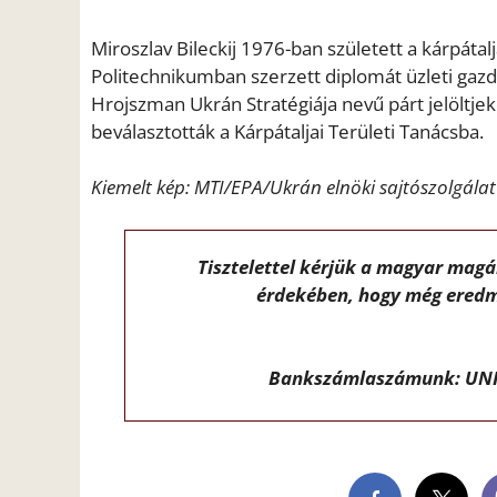
Miroszlav Bileckij 1976-ban született a kárpáta
Politechnikumban szerzett diplomát üzleti gaz
Hrojszman Ukrán Stratégiája nevű párt jelöltjek
beválasztották a Kárpátaljai Területi Tanácsba.
Kiemelt kép: MTI/EPA/Ukrán elnöki sajtószolgálat
Tisztelettel kérjük a magyar mag
érdekében, hogy még eredm
Bankszámlaszámunk: UNI