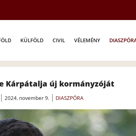
FÖLD
KÜLFÖLD
CIVIL
VÉLEMÉNY
DIASZPÓR
te Kárpátalja új kormányzóját
2024. november 9.
DIASZPÓRA