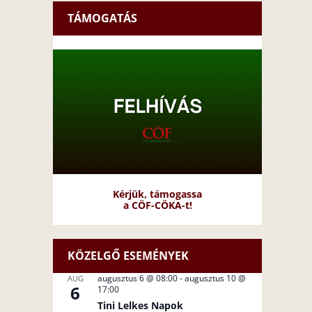
TÁMOGATÁS
Kérjük, támogassa
a CÖF-CÖKA-t!
KÖZELGŐ ESEMÉNYEK
augusztus 6 @ 08:00
-
augusztus 10 @
AUG
6
17:00
Tini Lelkes Napok