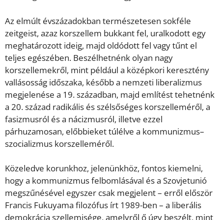
Az elmúlt évszázadokban természetesen sokféle
zeitgeist, azaz korszellem bukkant fel, uralkodott egy
meghatározott ideig, majd oldódott fel vagy tűnt el
teljes egészében. Beszélhetnénk olyan nagy
korszellemekről, mint például a középkori keresztény
vallásosság időszaka, később a nemzeti liberalizmus
megjelenése a 19. században, majd említést tehetnénk
a 20. század radikális és szélsőséges korszelleméről, a
fasizmusról és a nácizmusról, illetve ezzel
párhuzamosan, előbbieket túlélve a kommunizmus–
szocializmus korszelleméről.
Közeledve korunkhoz, jelenünkhöz, fontos kiemelni,
hogy a kommunizmus felbomlásával és a Szovjetunió
megszűnésével egyszer csak megjelent – erről először
Francis Fukuyama filozófus írt 1989-ben – a liberális
demokrácia szellemisége, amelyről ő úgy beszélt, mint