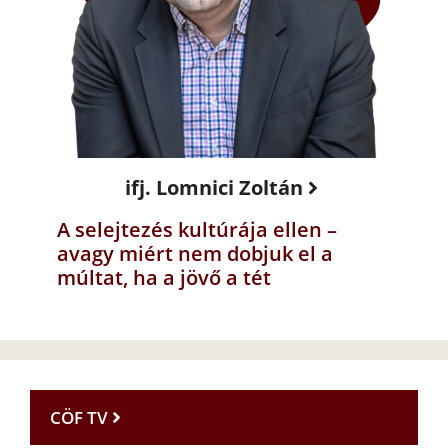
ifj. Lomnici Zoltán
A selejtezés kultúrája ellen –
avagy miért nem dobjuk el a
múltat, ha a jövő a tét
CÖF TV