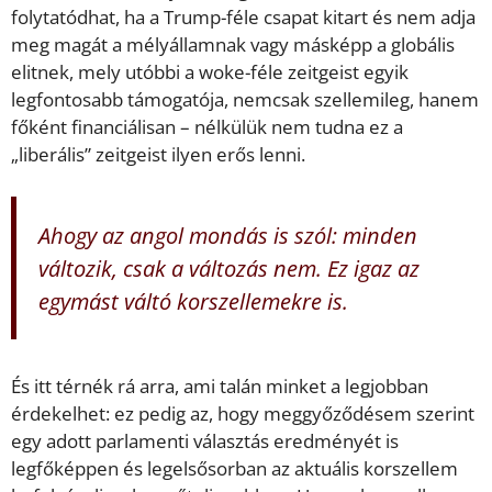
folytatódhat, ha a Trump-féle csapat kitart és nem adja
meg magát a mélyállamnak vagy másképp a globális
elitnek, mely utóbbi a woke-féle zeitgeist egyik
legfontosabb támogatója, nemcsak szellemileg, hanem
főként financiálisan – nélkülük nem tudna ez a
„liberális” zeitgeist ilyen erős lenni.
Ahogy az angol mondás is szól: minden
változik, csak a változás nem. Ez igaz az
egymást váltó korszellemekre is.
És itt térnék rá arra, ami talán minket a legjobban
érdekelhet: ez pedig az, hogy meggyőződésem szerint
egy adott parlamenti választás eredményét is
legfőképpen és legelsősorban az aktuális korszellem