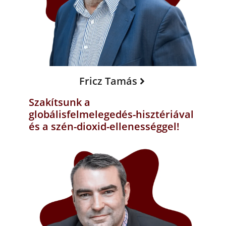
Fricz Tamás
Szakítsunk a
globálisfelmelegedés-hisztériával
és a szén-dioxid-ellenességgel!