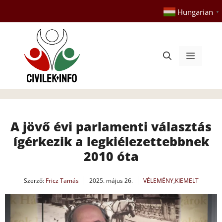
Kilépés
Hungarian
▼
a
tartalomba
Menü
A jövő évi parlamenti választás
ígérkezik a legkiélezettebbnek
2010 óta
Szerző:
Fricz Tamás
2025. május 26.
VÉLEMÉNY
,
KIEMELT