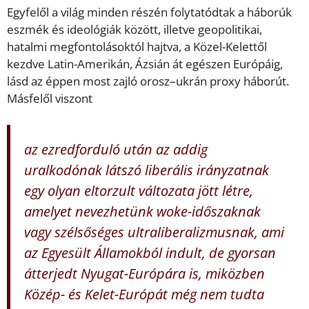
Egyfelől a világ minden részén folytatódtak a háborúk
eszmék és ideológiák között, illetve geopolitikai,
hatalmi megfontolásoktól hajtva, a Közel-Kelettől
kezdve Latin-Amerikán, Ázsián át egészen Európáig,
lásd az éppen most zajló orosz–ukrán proxy háborút.
Másfelől viszont
az ezredforduló után az addig
uralkodónak látszó liberális irányzatnak
egy olyan eltorzult változata jött létre,
amelyet nevezhetünk woke-időszaknak
vagy szélsőséges ultraliberalizmusnak, ami
az Egyesült Államokból indult, de gyorsan
átterjedt Nyugat-Európára is, miközben
Közép- és Kelet-Euró­pát még nem tudta