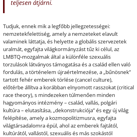
teljesen átjárni.
Tudjuk, ennek mik a legfőbb jellegzetességei:
nemzetekfelettiség, amely a nemzeteket elavult
valaminek láttatja, és helyette a globális szervezetek
uralmát, egyfajta világkormányzást tűz ki célul, az
LMBTQ-mozgalmak által a különféle szexuális
torzulások látványos támogatása és a család ellen való
fordulás, a történelem újraértelmezése, a „bűnösnek”
tartott fehér emberek törlése (cancel culture),
előtérbe állítva a korábban elnyomott rasszokat (critical
race theory), s mindezeken túlmenően minden
hagyományos intézmény – család, vallás, polgári
kultúra – elutasítása, „dekonstrukciója” és egy új világ
felépítése, amely a kozmopolitizmusra, egyfajta
világtársadalomra épül, ahol az emberek fajtától,
kultúrától, vallástól, szexuális és más szokástól