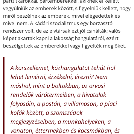
párttitkárokkal, pártemberekkel, akiknek el kellett
vegyülniük az emberek között, s figyelniük kellett, hogy
miről beszélnek az emberek, mivel elégedettek és
mivel nem. A kádári szocializmus egy borzasztó
rendszer volt, de az elvtársak ezt jól csinálták: valós
képet akartak kapni a lakosság hangulatáról, ezért
beszélgettek az emberekkel vagy figyelték meg őket.
A korszellemet, közhangulatot tehát hol
lehet lemérni, érzékelni, érezni? Nem
máshol, mint a boltokban, az orvosi
rendelők várótermeiben, a hivatalok
folyosóin, a postán, a villamoson, a piaci
kofák között, a szomszédok
megjegyzéseiben, a munkahelyeken, a
vonaton, éttermekben és kocsmákban, és