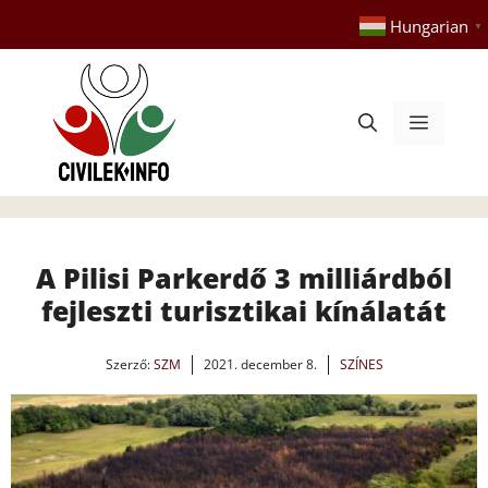
Kilépés
Hungarian
▼
a
tartalomba
Menü
A Pilisi Parkerdő 3 milliárdból
fejleszti turisztikai kínálatát
Szerző:
SZM
2021. december 8.
SZÍNES