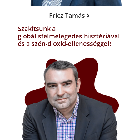
Fricz Tamás
Szakítsunk a
globálisfelmelegedés-hisztériával
és a szén-dioxid-ellenességgel!