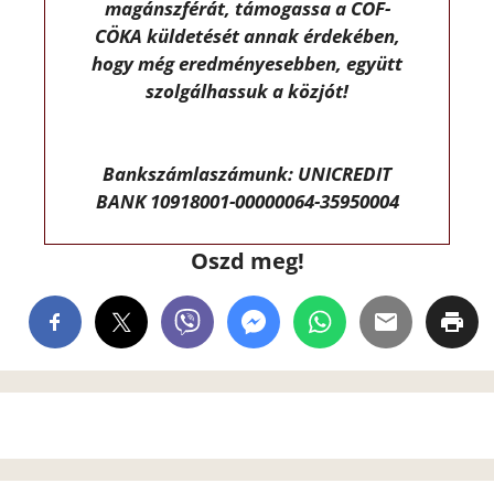
magánszférát, támogassa a CÖF-
CÖKA küldetését annak érdekében,
hogy még eredményesebben, együtt
szolgálhassuk a közjót!
Bankszámlaszámunk: UNICREDIT
BANK 10918001-00000064-35950004
Oszd meg!