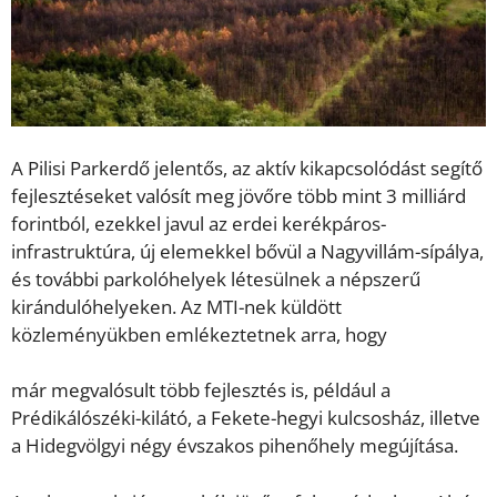
A Pilisi Parkerdő jelentős, az aktív kikapcsolódást segítő
fejlesztéseket valósít meg jövőre több mint 3 milliárd
forintból, ezekkel javul az erdei kerékpáros-
infrastruktúra, új elemekkel bővül a Nagyvillám-sípálya,
és további parkolóhelyek létesülnek a népszerű
kirándulóhelyeken. Az MTI-nek küldött
közleményükben emlékeztetnek arra, hogy
már megvalósult több fejlesztés is, például a
Prédikálószéki-kilátó, a Fekete-hegyi kulcsosház, illetve
a Hidegvölgyi négy évszakos pihenőhely megújítása.