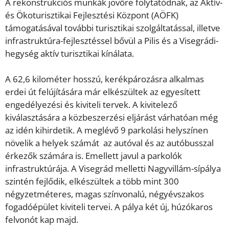
A rekonstrukciós munkák jövőre folytatódnak, az Aktív-
és Ökoturisztikai Fejlesztési Központ (AÖFK)
támogatásával további turisztikai szolgáltatással, illetve
infrastruktúra-fejlesztéssel bővül a Pilis és a Visegrádi-
hegység aktív turisztikai kínálata.
A 62,6 kilométer hosszú, kerékpározásra alkalmas
erdei út felújítására már elkészültek az egyesített
engedélyezési és kiviteli tervek. A kivitelező
kiválasztására a közbeszerzési eljárást várhatóan még
az idén kihirdetik. A meglévő 9 parkolási helyszínen
növelik a helyek számát az autóval és az autóbusszal
érkezők számára is. Emellett javul a parkolók
infrastruktúrája. A Visegrád melletti Nagyvillám-sípálya
szintén fejlődik, elkészültek a több mint 300
négyzetméteres, magas színvonalú, négyévszakos
fogadóépület kiviteli tervei. A pálya két új, húzókaros
felvonót kap majd.