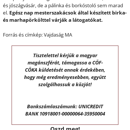
és jószágvásár, de a pálinka és borkóstoló sem marad
el.
Egész nap mesterszakácsok által készített birka-
és marhapörkölttel várják a látogatókat.
Forrás és címkép: Vajdaság MA
Tisztelettel kérjük a magyar
magánszférát, támogassa a CÖF-
CÖKA küldetését annak érdekében,
hogy még eredményesebben, együtt
szolgálhassuk a közjót!
Bankszámlaszámunk: UNICREDIT
BANK 10918001-00000064-35950004
Oszd meg!