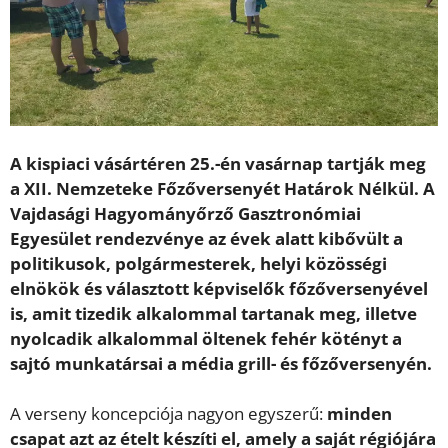
A kispiaci vásártéren 25.-én vasárnap tartják meg
a XII. Nemzeteke Főzőversenyét Határok Nélkül. A
Vajdasági Hagyományőrző Gasztronómiai
Egyesület rendezvénye az évek alatt kibővült a
politikusok, polgármesterek, helyi közösségi
elnökök és választott képviselők főzőversenyével
is, amit tizedik alkalommal tartanak meg, illetve
nyolcadik alkalommal öltenek fehér kötényt a
sajtó munkatársai a média grill- és főzőversenyén.
A verseny koncepciója nagyon egyszerű:
minden
csapat azt az ételt készíti el, amely a saját régiójára