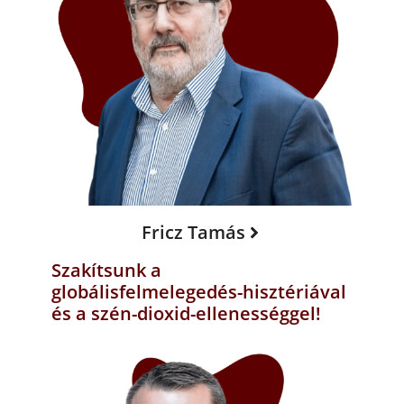
Fricz Tamás
Szakítsunk a
globálisfelmelegedés-hisztériával
és a szén-dioxid-ellenességgel!