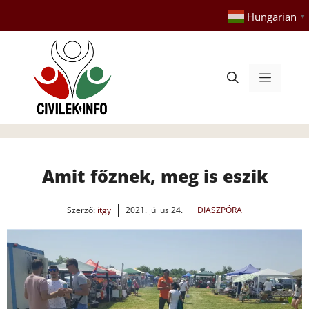
Kilépés
Hungarian
▼
a
tartalomba
Menü
Amit főznek, meg is eszik
Szerző:
itgy
2021. július 24.
DIASZPÓRA