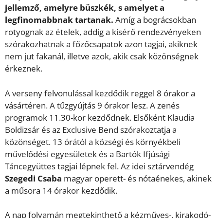
jellemző, amelyre büszkék, s amelyet a
legfinomabbnak tartanak.
Amíg a bográcsokban
rotyognak az ételek, addig a kísérő rendezvényeken
szórakozhatnak a főzőcsapatok azon tagjai, akiknek
nem jut fakanál, illetve azok, akik csak közönségnek
érkeznek.
A verseny felvonulással kezdődik reggel 8 órakor a
vásártéren. A tűzgyújtás 9 órakor lesz. A zenés
programok 11.30-kor kezdődnek. Elsőként Klaudia
Boldizsár és az Exclusive Bend szórakoztatja a
közönséget. 13 órától a községi és környékbeli
művelődési egyesületek és a Bartók Ifjúsági
Táncegyüttes tagjai lépnek fel. Az idei sztárvendég
Szegedi Csaba
magyar operett- és nótaénekes, akinek
a műsora 14 órakor kezdődik.
A nap folyamán megtekinthető a kézműves-, kirakodó-