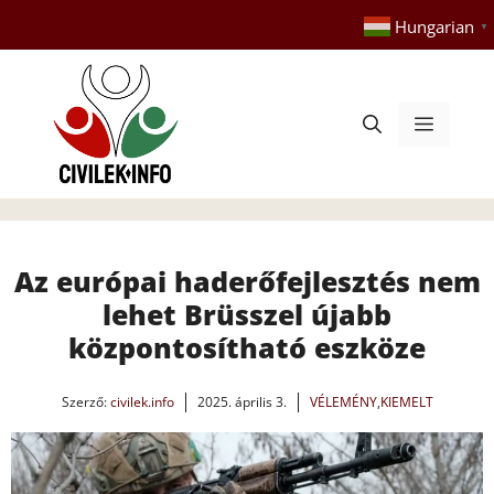
Kilépés
Hungarian
▼
a
tartalomba
Menü
Az európai haderőfejlesztés nem
lehet Brüsszel újabb
központosítható eszköze
Szerző:
civilek.info
2025. április 3.
VÉLEMÉNY
,
KIEMELT