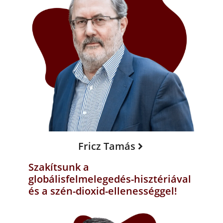
Fricz Tamás
Szakítsunk a
globálisfelmelegedés-hisztériával
és a szén-dioxid-ellenességgel!