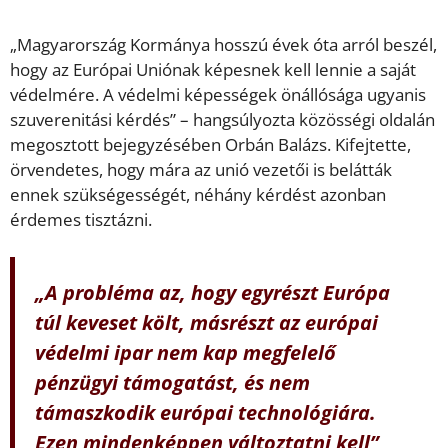
„Magyarország Kormánya hosszú évek óta arról beszél,
hogy az Európai Uniónak képesnek kell lennie a saját
védelmére. A védelmi képességek önállósága ugyanis
szuverenitási kérdés” – hangsúlyozta közösségi oldalán
megosztott bejegyzésében Orbán Balázs. Kifejtette,
örvendetes, hogy mára az unió vezetői is belátták
ennek szükségességét, néhány kérdést azonban
érdemes tisztázni.
„A probléma az, hogy egyrészt Európa
túl keveset költ, másrészt az európai
védelmi ipar nem kap megfelelő
pénzügyi támogatást, és nem
támaszkodik európai technológiára.
Ezen mindenképpen változtatni kell”