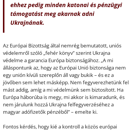
ehhez pedig minden katonai és pénzügyi
támogatást meg akarnak adni
Ukrajnának.
Az Európai Bizottság által nemrég bemutatott, uniós
védelemről szóló „fehér könyv” szerint Ukrajna
védelme a garancia Európa biztonságához. „A mi
álláspontunk az, hogy az Európai Unió biztonsága nem
egy unión kívüli szereplőn áll vagy bukik – és ez a
jövőben sem lehet másképp. Nem fegyverezhetünk fel
mást addig, amíg a mi védelmünk sem biztosított. Ha
Európa háborúba is megy, mi akkor is kimaradunk, és
nem járulunk hozzá Ukrajna felfegyverzéséhez a
magyar adófizetők pénzéből” – emelte ki.
Fontos kérdés, hogy kié a kontroll a közös európai