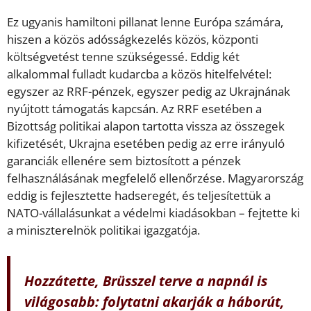
Ez ugyanis hamiltoni pillanat lenne Európa számára,
hiszen a közös adósságkezelés közös, központi
költségvetést tenne szükségessé. Eddig két
alkalommal fulladt kudarcba a közös hitelfelvétel:
egyszer az RRF-pénzek, egyszer pedig az Ukrajnának
nyújtott támogatás kapcsán. Az RRF esetében a
Bizottság politikai alapon tartotta vissza az összegek
kifizetését, Ukrajna esetében pedig az erre irányuló
garanciák ellenére sem biztosított a pénzek
felhasználásának megfelelő ellenőrzése. Magyarország
eddig is fejlesztette hadseregét, és teljesítettük a
NATO-vállalásunkat a védelmi kiadásokban – fejtette ki
a miniszterelnök politikai igazgatója.
Hozzátette, Brüsszel terve a napnál is
világosabb: folytatni akarják a háborút,