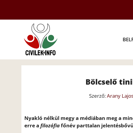
Kilépés
a
tartalomba
BEL
Bölcselő tini
Szerző:
Arany Lajo
Nyakló nélkül megy a médiában meg a minde
erre a
filozófia
főnév parttalan jelentésbőv