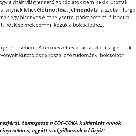
gy a citált világrengető gondolatok nem nekik jutottak
es lánynak lehet
életmottó
ja,
jelmondat
a, a szóban forgó
ynak egy bizonyos élethelyzetre, párkapcsolati állapotra
zett közléseknek semmi közük a bölcselethez,
eti jelentésében: „A természet és a társadalom, a gondolko
vényeit kutató és rendszerező tudomány; bölcselet.”
ánszférát, támogassa a CÖF-CÖKA küldetését annak
ényesebben, együtt szolgálhassuk a közjót!