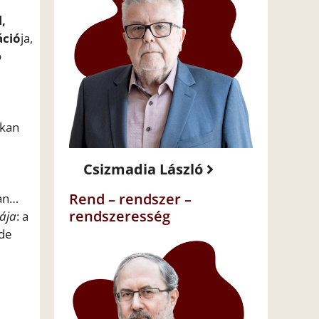
,
ció
ja,
ó
okan
Csizmadia László
Rend – rendszer –
an…
rendszeresség
iája
: a
 de