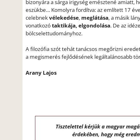
bizonyára a sárga irigység emésztené amiatt, ho
eszükbe… Komolyra fordítva: az említett 17 év
celebnek
vélekedése
,
meglátása
, a másik lán
vonatkozó
taktikája, elgondolása
. De az idé
bölcselettudományhoz.
A filozófia szót tehát tanácsos megőrizni ered
a megismerés fejlődésének legáltalánosabb tör
Arany Lajos
Tisztelettel kérjük a magyar mag
érdekében, hogy még eredm