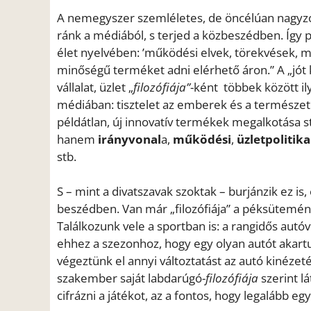
A nemegyszer szemléletes, de öncélúan nagyzoló
ránk a médiából, s terjed a közbeszédben. Így pé
élet nyelvében: ’működési elvek, törekvések, m
minőségű terméket adni elérhető áron.” A „jót k
vállalat, üzlet „
filozófiája”
-ként többek között i
médiában: tisztelet az emberek és a természet 
példátlan, új innovatív termékek megalkotása st
hanem
irányvonal
a,
működési
,
üzletpolitika
stb.
S – mint a divatszavak szoktak – burjánzik ez i
beszédben. Van már „filozófiája” a péksütemén
Találkozunk vele a sportban is: a rangidős autó
ehhez a szezonhoz, hogy egy olyan autót akartu
végeztünk el annyi változtatást az autó kinézeté
szakember saját labdarúgó-
filozófiája
szerint 
cifrázni a játékot, az a fontos, hogy legalább egy