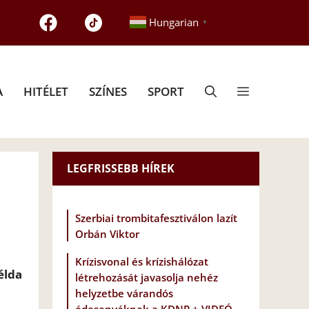
Hungarian
▼
A
HITÉLET
SZÍNES
SPORT
LEGFRISSEBB HÍREK
Szerbiai trombitafesztiválon lazít
Orbán Viktor
Krízisvonal és krízishálózat
élda
létrehozását javasolja nehéz
helyzetbe várandós