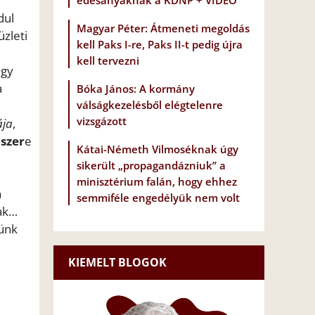
édesanyáknak a KDNP + VIDEÓ
dul
Magyar Péter: Átmeneti megoldás
zleti
kell Paks I-re, Paks II-t pedig újra
kell tervezni
egy
a
Bóka János: A kormány
válságkezelésből elégtelenre
vizsgázott
ája
,
szer
e
Kátai-Németh Vilmoséknak úgy
sikerült „propagandázniuk” a
minisztérium falán, hogy ehhez
a
semmiféle engedélyük nem volt
nak…
tünk
KIEMELT BLOGOK