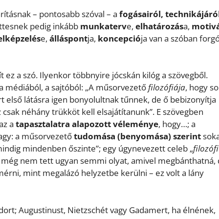
rításnak – pontosabb szóval – a
fogásairól, technikájáról
ttesnek pedig inkább
munkaterv
e,
elhatározás
a,
motivá
elképzelés
e,
álláspont
ja,
koncepció
ja van a szóban forg
ez a szó. Ilyenkor többnyire jócskán kilóg a szövegből.
a médiából, a sajtóból: „A műsorvezető
filozófiája
, hogy s
első látásra igen bonyolultnak tűnnek, de ő bebizonyítja
csak néhány trükköt kell elsajátítanunk”. E szövegben
az a
tapasztalatra alapozott
véleménye
, hogy…; a
agy: a műsorvezető
tudomása (benyomása) szerint
sok
 mindig mindenben őszinte”; egy úgynevezett celeb „
filozóf
rfi még nem tett ugyan semmi olyat, amivel megbánthatná,
rni, mint megalázó helyzetbe kerülni – ez volt a lány
dort; Augustinust, Nietzschét vagy Gadamert, ha élnének,