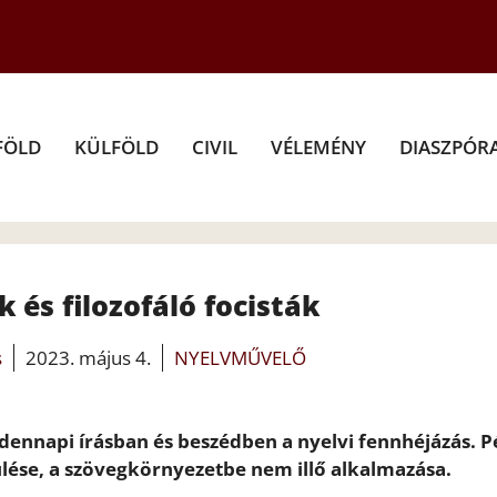
FÖLD
KÜLFÖLD
CIVIL
VÉLEMÉNY
DIASZPÓR
k és filozofáló focisták
s
2023. május 4.
NYELVMŰVELŐ
nnapi írásban és beszédben a nyelvi fennhéjázás. P
ülése, a szövegkörnyezetbe nem illő alkalmazása.