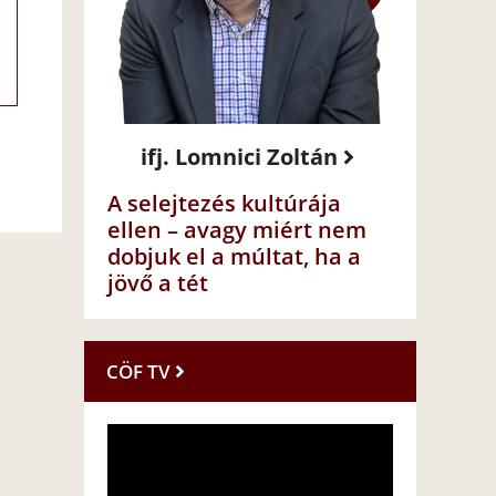
ifj. Lomnici Zoltán
A selejtezés kultúrája
ellen – avagy miért nem
dobjuk el a múltat, ha a
jövő a tét
CÖF TV