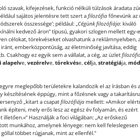
 szavak, kifejezések, funkció nélküli túlzások áradata zú
ldául sajátos jelentésre tett szert a
filozófia
főnevünk az ü
ódszerek összessége’; például: „
Cégünk filozófiája
: kiváló
ínálni kedvező áron” típusú, gyakori szlogen mellett egy-
lyen célokat, törekvéseket olvashatunk a reklámnyelvben, 
iránt, emberközpontúság, az életminőség javítása, eddig
b. Csakhogy ez egyik sem a vállalat, a cég, az üzlet
filozófi
i alapelv
e,
vezérelv
e,
törekvés
e,
cél
ja,
stratégiá
ja,
mód
s, egyre meglepőbb területekre kalandozik el az írásban és 
y készítésének éppúgy, mint a főzésnek vagy a takarítás
versenyző „kitart a csapat
filozófiája
mellett: »Amikor elér
nk építeni, mely erős lesz az egész év folyamán, és ezért
t illetően.«” Használják a foci világában: „Az erőskezű
látott munkához, amelynek lényege: nem kell feleslegesen
 góllal többet rúgjanak, mint az ellenfél.”