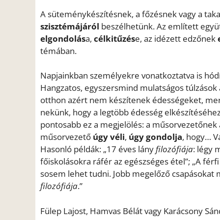
A süteménykészítésnek, a főzésnek vagy a taka
szisztémájáról
beszélhetünk. Az említett együ
elgondolás
a,
célkitűzés
e, az idézett edzőnek
témában.
Napjainkban személyekre vonatkoztatva is hódít 
Hangzatos, egyszersmind mulatságos túlzások 
otthon azért nem készítenek édességeket, mert 
nekünk, hogy a legtöbb édesség elkészítéséhez 
pontosabb ez a megjelölés: a műsorvezetőnek 
műsorvezető
úgy véli
,
úgy gondolja
, hogy… V
Hasonló példák: „17 éves lány
filozófiája
: légy
főiskolásokra ráfér az egészséges étel”; „A fé
sosem lehet tudni. Jobb megelőző csapásokat mé
filozófiája
.”
Fülep Lajost, Hamvas Bélát vagy Karácsony Sán