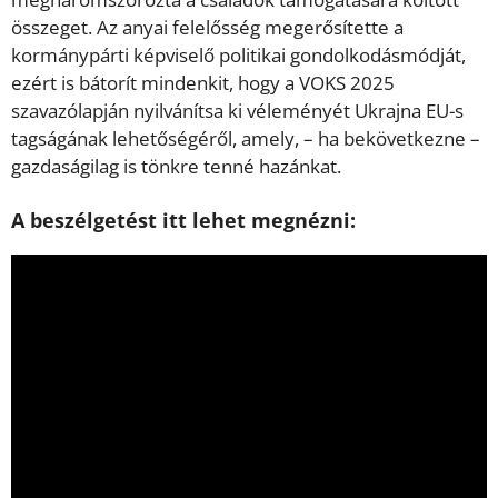
összeget. Az anyai felelősség megerősítette a
kormánypárti képviselő politikai gondolkodásmódját,
ezért is bátorít mindenkit, hogy a VOKS 2025
szavazólapján nyilvánítsa ki véleményét Ukrajna EU-s
tagságának lehetőségéről, amely, – ha bekövetkezne –
gazdaságilag is tönkre tenné hazánkat.
A beszélgetést itt lehet megnézni: