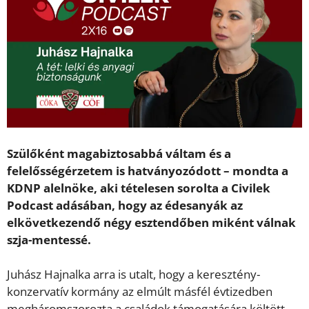
Szülőként magabiztosabbá váltam és a
felelősségérzetem is hatványozódott – mondta a
KDNP alelnöke, aki tételesen sorolta a Civilek
Podcast adásában, hogy az édesanyák az
elkövetkezendő négy esztendőben miként válnak
szja-mentessé.
Juhász Hajnalka arra is utalt, hogy a keresztény-
konzervatív kormány az elmúlt másfél évtizedben
megháromszorozta a családok támogatására költött