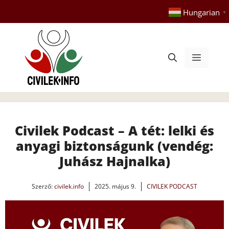
Kilépés
Hungarian
▼
a
tartalomba
Menü
Civilek Podcast – A tét: lelki és
anyagi biztonságunk (vendég:
Juhász Hajnalka)
Szerző:
civilek.info
2025. május 9.
CIVILEK PODCAST