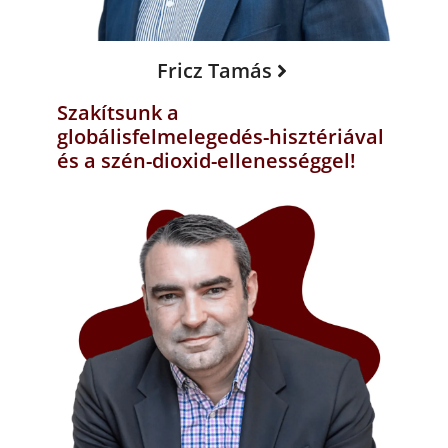
Fricz Tamás
Szakítsunk a
globálisfelmelegedés-hisztériával
és a szén-dioxid-ellenességgel!