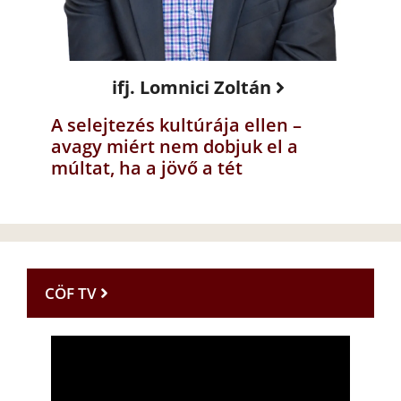
ifj. Lomnici Zoltán
A selejtezés kultúrája ellen –
avagy miért nem dobjuk el a
múltat, ha a jövő a tét
CÖF TV