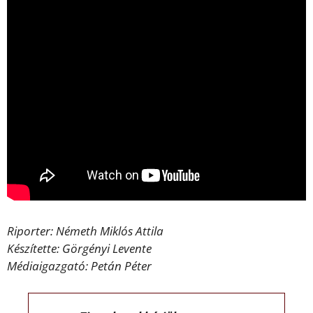
Riporter: Németh Miklós Attila
Készítette: Görgényi Levente
Médiaigazgató: Petán Péter