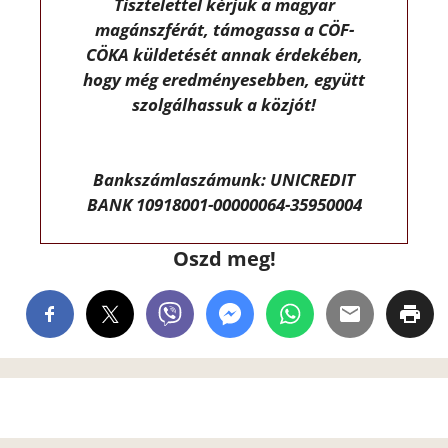
Tisztelettel kérjük a magyar
magánszférát, támogassa a CÖF-
CÖKA küldetését annak érdekében,
hogy még eredményesebben, együtt
szolgálhassuk a közjót!
Bankszámlaszámunk: UNICREDIT
BANK 10918001-00000064-35950004
Oszd meg!