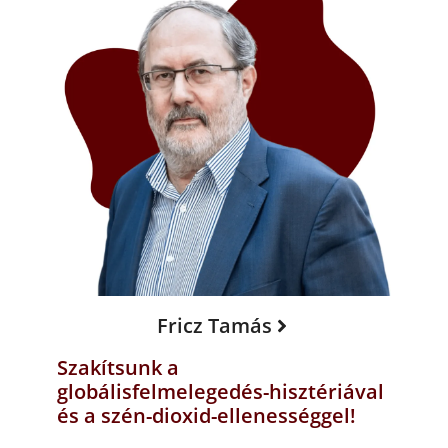
Fricz Tamás
Szakítsunk a
globálisfelmelegedés-hisztériával
és a szén-dioxid-ellenességgel!