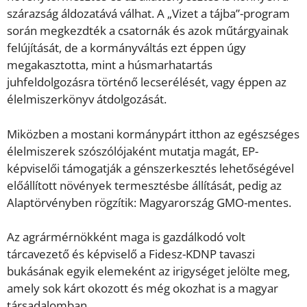
szárazság áldozatává válhat. A „Vizet a tájba”-program
során megkezdték a csatornák és azok műtárgyainak
felújítását, de a kormányváltás ezt éppen úgy
megakasztotta, mint a húsmarhatartás
juhfeldolgozásra történő lecserélését, vagy éppen az
élelmiszerkönyv átdolgozását.
Miközben a mostani kormánypárt itthon az egészséges
élelmiszerek szószólójaként mutatja magát, EP-
képviselői támogatják a génszerkesztés lehetőségével
előállított növények termesztésbe állítását, pedig az
Alaptörvényben rögzítik: Magyarország GMO-mentes.
Az agrármérnökként maga is gazdálkodó volt
tárcavezető és képviselő a Fidesz-KDNP tavaszi
bukásának egyik elemeként az irigységet jelölte meg,
amely sok kárt okozott és még okozhat is a magyar
társadalomban.