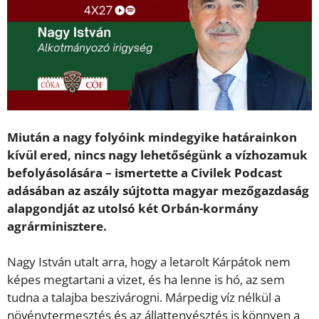
Miután a nagy folyóink mindegyike határainkon
kívül ered, nincs nagy lehetőségünk a vízhozamuk
befolyásolására – ismertette a Civilek Podcast
adásában az aszály sújtotta magyar mezőgazdaság
alapgondját az utolsó két Orbán-kormány
agrárminisztere.
Nagy István utalt arra, hogy a letarolt Kárpátok nem
képes megtartani a vizet, és ha lenne is hó, az sem
tudna a talajba beszivárogni. Márpedig víz nélkül a
növénytermesztés és az állattenyésztés is könnyen a