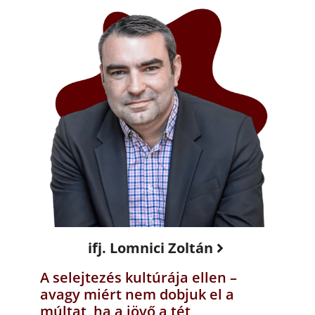
ifj. Lomnici Zoltán
A selejtezés kultúrája ellen –
avagy miért nem dobjuk el a
múltat, ha a jövő a tét