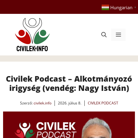
Kilépés
Hungarian
▼
a
tartalomba
Menü
Civilek Podcast – Alkotmányozó
irigység (vendég: Nagy István)
Szerző:
civilek.info
2026. július 8.
CIVILEK PODCAST