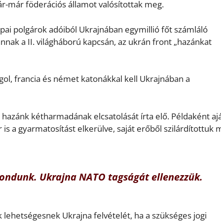
r-már föderációs államot valósítottak meg.
ai polgárok adóiból Ukrajnában egymillió főt számláló
nak a II. világháború kapcsán, az ukrán front „hazánkat
ol, francia és német katonákkal kell Ukrajnában a
 hazánk kétharmadának elcsatolását írta elő. Példaként aj
is a gyarmatosítást elkerülve, saját erőből szilárdítottuk
ondunk. Ukrajna NATO tagságát ellenezzük.
k lehetségesnek Ukrajna felvételét, ha a szükséges jogi