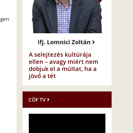
igen
ifj. Lomnici Zoltán
A selejtezés kultúrája
ellen – avagy miért nem
dobjuk el a múltat, ha a
jövő a tét
CÖF TV