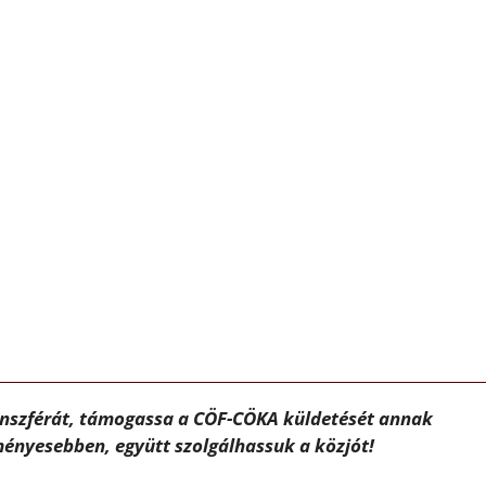
ánszférát, támogassa a CÖF-CÖKA küldetését annak
ényesebben, együtt szolgálhassuk a közjót!