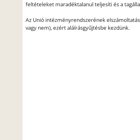
feltételeket maradéktalanul teljesíti és a tagál
Az Unió intézményrendszerének elszámoltatásár
vagy nem), ezért aláírásgyűjtésbe kezdünk.