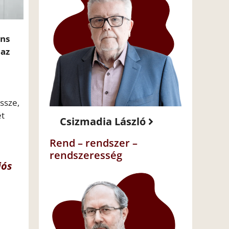
ens
 az
össze,
ét
Csizmadia László
Rend – rendszer –
rendszeresség
iós