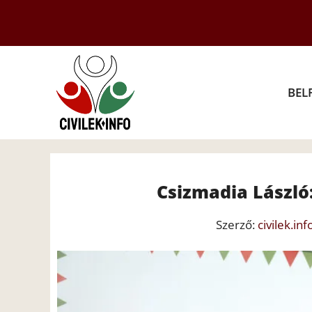
Kilépés
a
tartalomba
BEL
Csizmadia László
Szerző:
civilek.inf