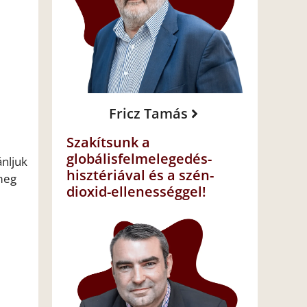
Fricz Tamás
Szakítsunk a
globálisfelmelegedés-
ánljuk
hisztériával és a szén-
 meg
dioxid-ellenességgel!