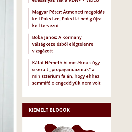
édesanyáknak a KDNP + VIDEÓ
Magyar Péter: Átmeneti megoldás
kell Paks I-re, Paks II-t pedig újra
kell tervezni
Bóka János: A kormány
válságkezelésből elégtelenre
vizsgázott
Kátai-Németh Vilmoséknak úgy
sikerült „propagandázniuk” a
minisztérium falán, hogy ehhez
semmiféle engedélyük nem volt
KIEMELT BLOGOK