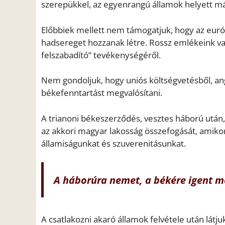
szerepükkel, az egyenrangú államok helyett má
Előbbiek mellett nem támogatjuk, hogy az európ
hadsereget hozzanak létre. Rossz emlékeink van
felszabadító” tevékenységéről.
Nem gondoljuk, hogy uniós költségvetésből, ang
békefenntartást megvalósítani.
A trianoni békeszerződés, vesztes háború után,
az akkori magyar lakosság összefogását, amikor 
államiságunkat és szuverenitásunkat.
A háborúra nemet, a békére igent m
A csatlakozni akaró államok felvétele után látju