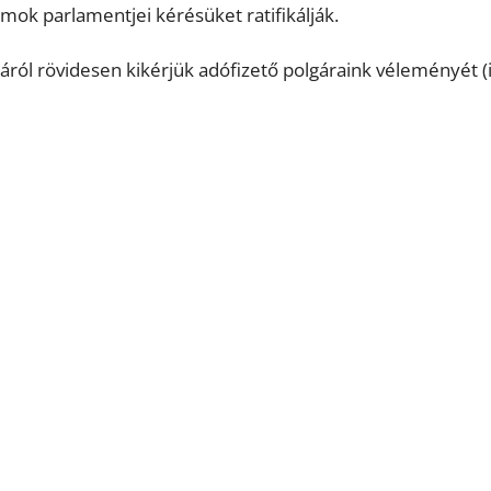
lamok parlamentjei kérésüket ratifikálják.
ól rövidesen kikérjük adófizető polgáraink véleményét (