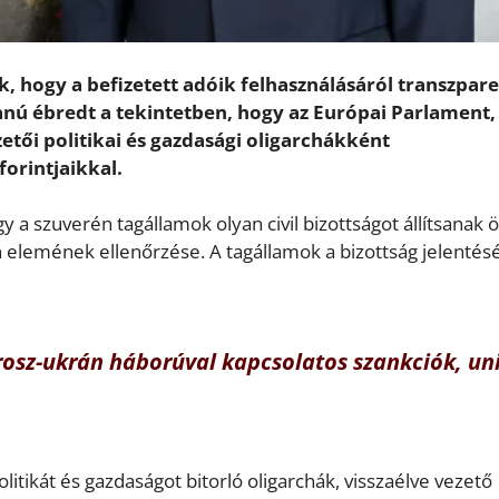
k, hogy a befizetett adóik felhasználásáról transzpar
nú ébredt a tekintetben, hogy az Európai Parlament,
zetői politikai és gazdasági oligarchákként
orintjaikkal.
hogy a szuverén tagállamok olyan civil bizottságot állítsanak 
 elemének ellenőrzése. A tagállamok a bizottság jelentés
orosz-ukrán háborúval kapcsolatos szankciók, un
litikát és gazdaságot bitorló oligarchák, visszaélve vezető