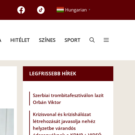
Hungarian
▼
A
HITÉLET
SZÍNES
SPORT
LEGFRISSEBB HÍREK
Szerbiai trombitafesztiválon lazít
Orbán Viktor
Krízisvonal és krízishálózat
létrehozását javasolja nehéz
helyzetbe várandós