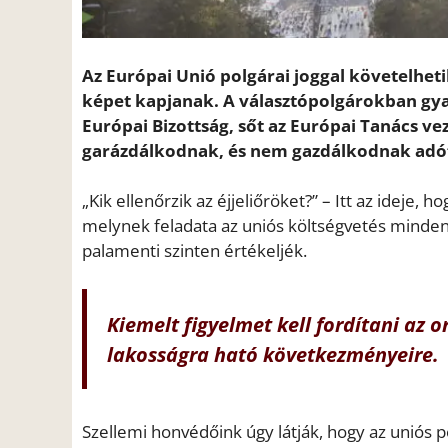
Az Európai Unió polgárai joggal követelheti
képet kapjanak. A választópolgárokban gya
Európai Bizottság, sőt az Európai Tanács ve
garázdálkodnak, és nem gazdálkodnak adóf
„Kik ellenőrzik az éjjeliőröket?” – Itt az ideje, 
melynek feladata az uniós költségvetés minden
palamenti szinten értékeljék.
Kiemelt figyelmet kell fordítani az 
lakosságra ható következményeire.
Szellemi honvédőink úgy látják, hogy az uniós po