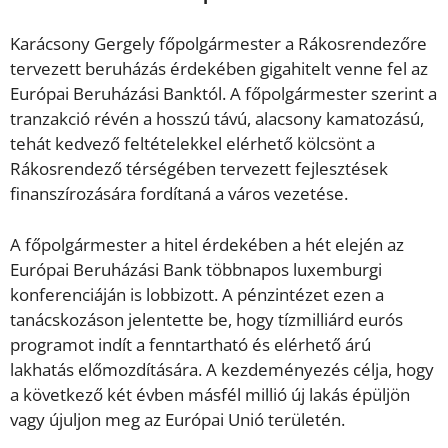
Karácsony Gergely főpolgármester a Rákosrendezőre
tervezett beruházás érdekében gigahitelt venne fel az
Európai Beruházási Banktól. A főpolgármester szerint a
tranzakció révén a hosszú távú, alacsony kamatozású,
tehát kedvező feltételekkel elérhető kölcsönt a
Rákosrendező térségében tervezett fejlesztések
finanszírozására fordítaná a város vezetése.
A főpolgármester a hitel érdekében a hét elején az
Európai Beruházási Bank többnapos luxemburgi
konferenciáján is lobbizott. A pénzintézet ezen a
tanácskozáson jelentette be, hogy tízmilliárd eurós
programot indít a fenntartható és elérhető árú
lakhatás előmozdítására. A kezdeményezés célja, hogy
a következő két évben másfél millió új lakás épüljön
vagy újuljon meg az Európai Unió területén.