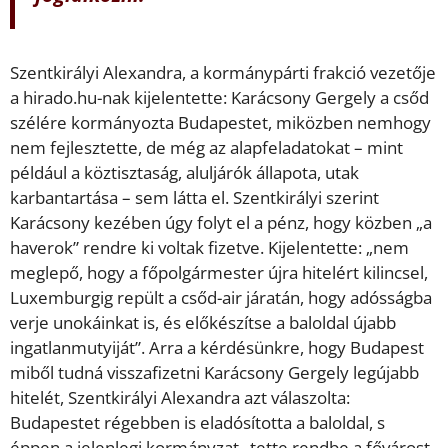
Szentkirályi Alexandra, a kormánypárti frakció vezetője
a hirado.hu-nak kijelentette: Karácsony Gergely a csőd
szélére kormányozta Budapestet, miközben nemhogy
nem fejlesztette, de még az alapfeladatokat – mint
például a köztisztaság, aluljárók állapota, utak
karbantartása – sem látta el. Szentkirályi szerint
Karácsony kezében úgy folyt el a pénz, hogy közben „a
haverok” rendre ki voltak fizetve. Kijelentette: „nem
meglepő, hogy a főpolgármester újra hitelért kilincsel,
Luxemburgig repült a csőd-air járatán, hogy adósságba
verje unokáinkat is, és előkészítse a baloldal újabb
ingatlanmutyiját”. Arra a kérdésünkre, hogy Budapest
miből tudná visszafizetni Karácsony Gergely legújabb
hitelét, Szentkirályi Alexandra azt válaszolta:
Budapestet régebben is eladósította a baloldal, s
éppen a jelenlegi kormányzat „tette rendbe a fővárost,