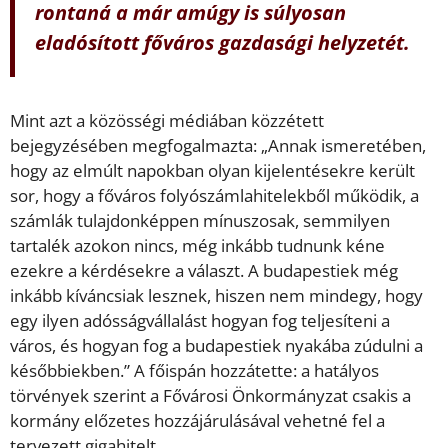
rontaná a már amúgy is súlyosan
eladósított főváros gazdasági helyzetét.
Mint azt a közösségi médiában közzétett
bejegyzésében megfogalmazta: „Annak ismeretében,
hogy az elmúlt napokban olyan kijelentésekre került
sor, hogy a főváros folyószámlahitelekből működik, a
számlák tulajdonképpen mínuszosak, semmilyen
tartalék azokon nincs, még inkább tudnunk kéne
ezekre a kérdésekre a választ. A budapestiek még
inkább kíváncsiak lesznek, hiszen nem mindegy, hogy
egy ilyen adósságvállalást hogyan fog teljesíteni a
város, és hogyan fog a budapestiek nyakába zúdulni a
későbbiekben.” A főispán hozzátette: a hatályos
törvények szerint a Fővárosi Önkormányzat csakis a
kormány előzetes hozzájárulásával vehetné fel a
tervezett gigahitelt.