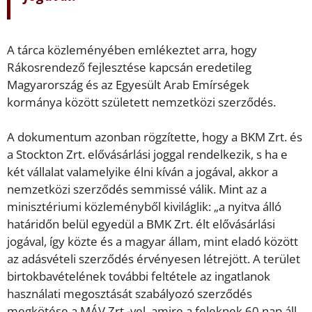
A tárca közleményében emlékeztet arra, hogy
Rákosrendező fejlesztése kapcsán eredetileg
Magyarország és az Egyesült Arab Emírségek
kormánya között született nemzetközi szerződés.
A dokumentum azonban rögzítette, hogy a BKM Zrt. és
a Stockton Zrt. elővásárlási joggal rendelkezik, s ha e
két vállalat valamelyike élni kíván a jogával, akkor a
nemzetközi szerződés semmissé válik. Mint az a
minisztériumi közleményből kiviláglik: „a nyitva álló
határidőn belül egyedül a BMK Zrt. élt elővásárlási
jogával, így közte és a magyar állam, mint eladó között
az adásvételi szerződés érvényesen létrejött. A terület
birtokbavételének további feltétele az ingatlanok
használati megosztását szabályozó szerződés
megkötése a MÁV Zrt.-vel, amire a feleknek 60 nap áll