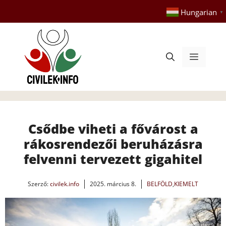
Kilépés
Hungarian
▼
a
tartalomba
Menü
Csődbe viheti a fővárost a
rákosrendezői beruházásra
felvenni tervezett gigahitel
Szerző:
civilek.info
2025. március 8.
BELFÖLD
,
KIEMELT