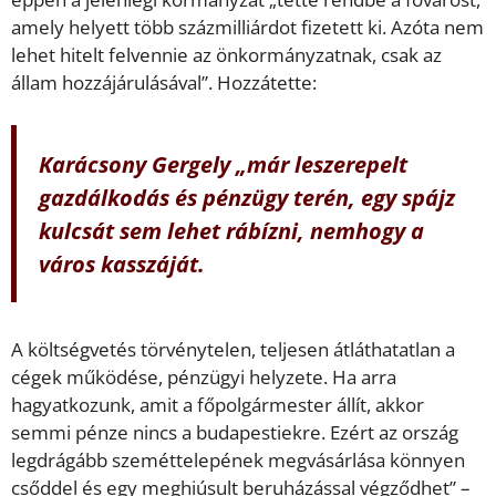
amely helyett több százmilliárdot fizetett ki. Azóta nem
lehet hitelt felvennie az önkormányzatnak, csak az
állam hozzájárulásával”. Hozzátette:
Karácsony Gergely „már leszerepelt
gazdálkodás és pénzügy terén, egy spájz
kulcsát sem lehet rábízni, nemhogy a
város kasszáját.
A költségvetés törvénytelen, teljesen átláthatatlan a
cégek működése, pénzügyi helyzete. Ha arra
hagyatkozunk, amit a főpolgármester állít, akkor
semmi pénze nincs a budapestiekre. Ezért az ország
legdrágább szeméttelepének megvásárlása könnyen
csőddel és egy meghiúsult beruházással végződhet” –