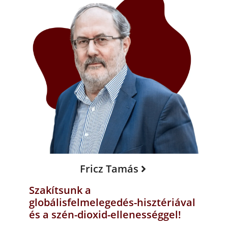
Fricz Tamás
Szakítsunk a
globálisfelmelegedés-hisztériával
és a szén-dioxid-ellenességgel!