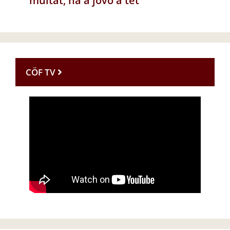
múltat, ha a jövő a tét
CÖF TV