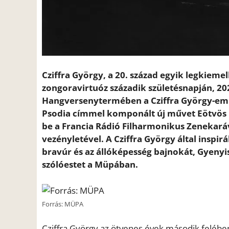
Cziffra György, a 20. század egyik legkie
zongoravirtuóz századik születésnapján, 2
Hangversenytermében a Cziffra György-eml
Psodia címmel komponált új művet Eötvös P
be a Francia Rádió Filharmonikus Zenekará
vezényletével. A Cziffra György által inspi
bravúr és az állóképesség bajnokát, Gyeny
szólóestet a Müpában.
Forrás: MÜPA
Cziffra György az ötvenes évek második felében 