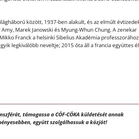
ilágháború között, 1937-ben alakult, és az elmúlt évtizede
ert Amy, Marek Janowski és Myung-Whun Chung. A zenekar
 Mikko Franck a helsinki Sibelius Akadémia professzorához
ik legkiválóbb neveltje; 2015 óta áll a francia együttes é
ánszférát, támogassa a CÖF-CÖKA küldetését annak
ényesebben, együtt szolgálhassuk a közjót!