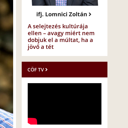
ifj. Lomnici Zoltán
A selejtezés kultúrája
ellen – avagy miért nem
dobjuk el a múltat, ha a
jövő a tét
CÖF TV