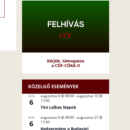
Kérjük, támogassa
a CÖF-CÖKA-t!
KÖZELGŐ ESEMÉNYEK
augusztus 6 @ 08:00
-
augusztus 10 @
AUG
6
17:00
Tini Lelkes Napok
augusztus 6 @ 08:00
-
augusztus 27 @
AUG
6
17:00
Kedvezmény a Budavári