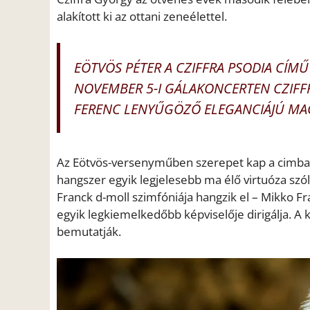
alakított ki az ottani zeneélettel.
EÖTVÖS PÉTER A CZIFFRA PSODIA CÍMŰ
NOVEMBER 5-I GÁLAKONCERTEN CZIFFR
FERENC LENYŰGÖZŐ ELEGANCIÁJÚ MAGY
Az Eötvös-versenyműben szerepet kap a cimbalo
hangszer egyik legjelesebb ma élő virtuóza sz
Franck d-moll szimfóniája hangzik el – Mikko Fr
egyik legkiemelkedőbb képviselője dirigálja. A
bemutatják.