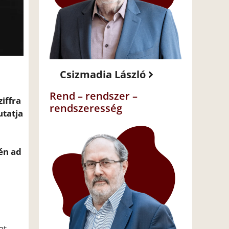
Csizmadia László
Rend – rendszer –
iffra
rendszeresség
utatja
én ad
ot