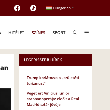
Hungarian
▼
A
HITÉLET
SZÍNES
SPORT
LEGFRISSEBB HÍREK
ban
Trump korlátozza a „születési
turizmust”
Véget ért Vinícius Júnior
szappanoperája: eldőlt a Real
Madrid-sztár jövője