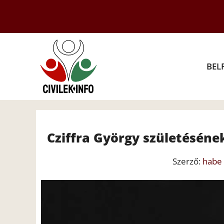
Kilépés
a
tartalomba
BEL
Cziffra György születésén
Szerző:
habe