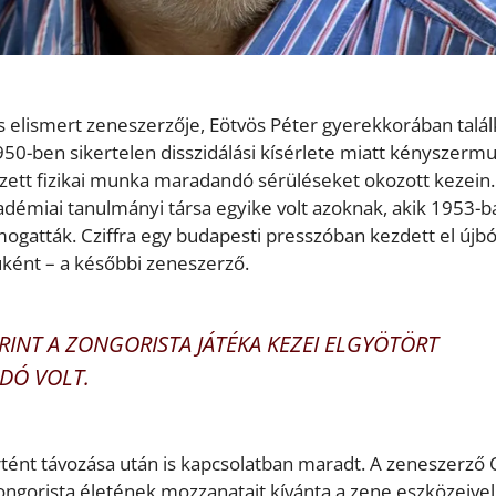
s elismert zeneszerzője, Eötvös Péter gyerekkorában talál
50-ben sikertelen disszidálási kísérlete miatt kényszerm
zett fizikai munka maradandó sérüléseket okozott kezein.
adémiai tanulmányi társa egyike volt azoknak, akik 1953-b
gatták. Cziffra egy budapesti presszóban kezdett el újbó
fiúként – a későbbi zeneszerző.
RINT A ZONGORISTA JÁTÉKA KEZEI ELGYÖTÖRT
DÓ VOLT.
rtént távozása után is kapcsolatban maradt. A zeneszerző C
gorista életének mozzanatait kívánta a zene eszközeivel