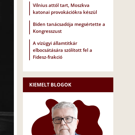
Vilnius attól tart, Moszkva
katonai provokációkra készül
Biden tanácsadója megsértette a
Kongresszust
A vízügyi államtitkár
elbocsátására szólított fel a
Fidesz-frakció
KIEMELT BLOGOK