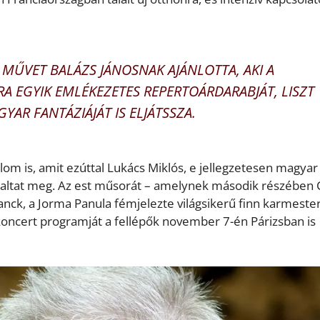
 MŰVET BALÁZS JÁNOSNAK AJÁNLOTTA, AKI A
A EGYIK EMLÉKEZETES REPERTOÁRDARABJÁT, LISZT
AR FANTÁZIÁJÁT IS ELJÁTSSZA.
m is, amit ezúttal Lukács Miklós, e jellegzetesen magyar
ólaltat meg. Az est műsorát – amelynek második részében 
anck, a Jorma Panula fémjelezte világsikerű finn karmester
 koncert programját a fellépők november 7-én Párizsban is