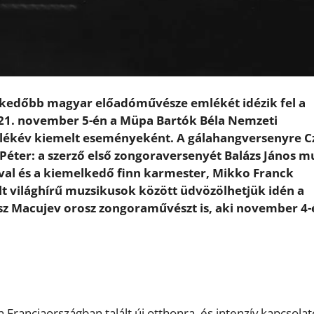
melkedőbb magyar előadóművésze emlékét idézik fel a
021. november 5-én a Müpa Bartók Béla Nemzeti
ékév kiemelt eseményeként. A gálahangversenyre Cz
éter: a szerző első zongoraversenyét Balázs János m
val és a kiemelkedő finn karmester, Mikko Franck
rált világhírű muzsikusok között üdvözölhetjük idén a
isz Macujev orosz zongoraművészt is, aki november 4-
Franciaországban talált új otthonra, és intenzív kapcsolat