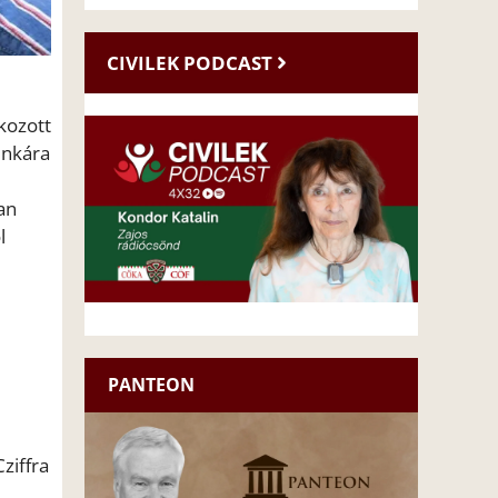
CIVILEK PODCAST
kozott
unkára
an
l
PANTEON
ziffra