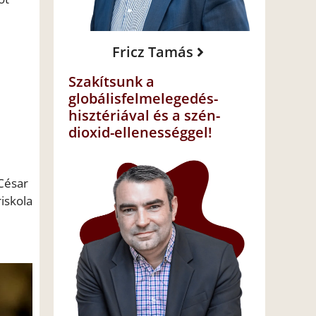
Fricz Tamás
Szakítsunk a
globálisfelmelegedés-
hisztériával és a szén-
dioxid-ellenességgel!
César
iskola