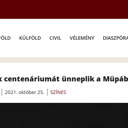
FÖLD
KÜLFÖLD
CIVIL
VÉLEMÉNY
DIASZPÓR
ek centenáriumát ünneplik a Müpá
2021. október 25.
SZÍNES