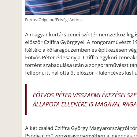
Forrás: Origo.hu/Felvégi Andrea
A magyar kortárs zenei színtér nemzetközileg i
először Cziffra Györggyel. A zongoraművészt 19
ítélték; a kőfaragóüzemben és építkezésen vég
Eötvös Péter édesanyja, Cziffra egykori zeneak
történt szabadulása után a zongoraművészt támo
fellépni, itt hallotta őt először – kilencéves kis
EÖTVÖS PÉTER VISSZAEMLÉKEZÉSEI SZE
ÁLLAPOTA ELLENÉRE IS MAGÁVAL RAGA
A két család Cziffra György Magyarországról tö
Psodia című zongoraversenyében a legendás zon