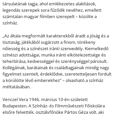
társulatának tagja, ahol emlékezetes alakítások,
legendás szerepek sora fűződik nevéhez, emellett
számtalan magyar filmben szerepelt – közölte a
színház.
„Az általa megformált karakterekből áradt a jóság és a
tisztaság, játékából sugárzott a finom, törékeny
nőiesség és a színészet iránti szenvedély. Kiemelkedő
színészi adottságai, munka iránti elkötelezettsége és
teherbírása, kedvességgel és szerénységgel párosult.
Kollégáinak, barátainak és családtagjainak mindig nagy
figyelmet szentelt, érdeklődve, szeretetteljesen fordult
a körülötte lévő emberekhez” – olvasható a színház
méltatásában.
Venczel Vera 1946. március 10-én született
Budapesten. A Színház- és Filmművészeti Főiskolára
elsőre felvették, osztályfőnöke Pártos Géza volt, aki