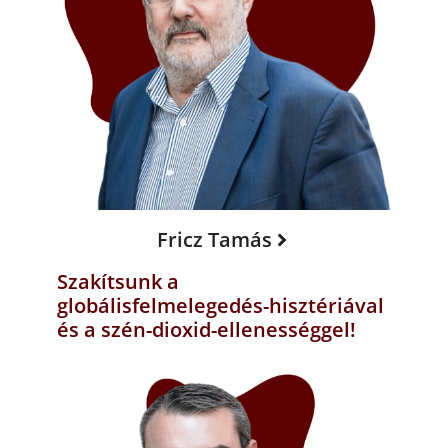
Fricz Tamás
Szakítsunk a
globálisfelmelegedés-hisztériával
és a szén-dioxid-ellenességgel!