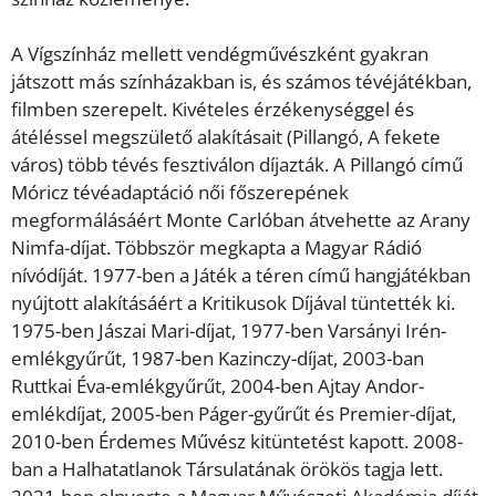
A Vígszínház mellett vendégművészként gyakran
játszott más színházakban is, és számos tévéjátékban,
filmben szerepelt. Kivételes érzékenységgel és
átéléssel megszülető alakításait (Pillangó, A fekete
város) több tévés fesztiválon díjazták. A Pillangó című
Móricz tévéadaptáció női főszerepének
megformálásáért Monte Carlóban átvehette az Arany
Nimfa-díjat. Többször megkapta a Magyar Rádió
nívódíját. 1977-ben a Játék a téren című hangjátékban
nyújtott alakításáért a Kritikusok Díjával tüntették ki.
1975-ben Jászai Mari-díjat, 1977-ben Varsányi Irén-
emlékgyűrűt, 1987-ben Kazinczy-díjat, 2003-ban
Ruttkai Éva-emlékgyűrűt, 2004-ben Ajtay Andor-
emlékdíjat, 2005-ben Páger-gyűrűt és Premier-díjat,
2010-ben Érdemes Művész kitüntetést kapott. 2008-
ban a Halhatatlanok Társulatának örökös tagja lett.