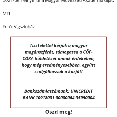
2021-ben elnyerte a Magyar Művészeti Akadémia díját.
MTI
Fotó: Vígszínház
Tisztelettel kérjük a magyar
magánszférát, támogassa a CÖF-
CÖKA küldetését annak érdekében,
hogy még eredményesebben, együtt
szolgálhassuk a közjót!
Bankszámlaszámunk: UNICREDIT
BANK 10918001-00000064-35950004
Oszd meg!