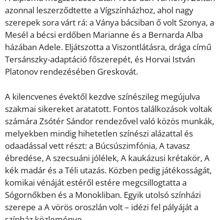
azonnal leszerződtette a Vígszínházhoz, ahol nagy
szerepek sora várt rá: a Ványa bácsiban ő volt Szonya, a
Mesél a bécsi erdőben Marianne és a Bernarda Alba
házában Adele. Eljátszotta a Viszontlátásra, drága című
Tersánszky-adaptáció főszerepét, és Horvai István
Platonov rendezésében Greskovát.
A kilencvenes évektől kezdve színészileg megújulva
szakmai sikereket aratatott. Fontos találkozások voltak
számára Zsótér Sándor rendezővel való közös munkák,
melyekben mindig hihetetlen színészi alázattal és
odaadással vett részt: a Búcsúszimfónia, A tavasz
ébredése, A szecsuáni jólélek, A kaukázusi krétakör, A
kék madár és a Téli utazás. Közben pedig játékosságát,
komikai vénáját estéről estére megcsillogtatta a
Sógornőkben és a Monokliban. Egyik utolsó színházi
szerepe a A vörös oroszlán volt – idézi fel pályáját a
színház közleménye.