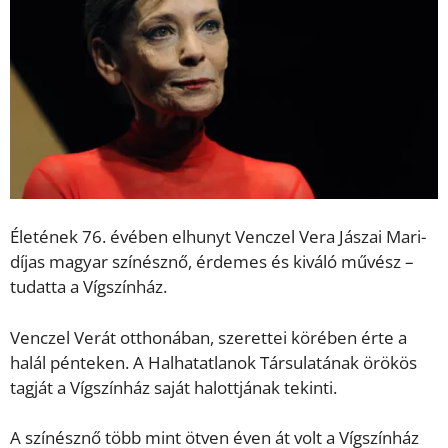
Életének 76. évében elhunyt Venczel Vera Jászai Mari-
díjas magyar színésznő, érdemes és kiváló művész –
tudatta a Vígszínház.
Venczel Verát otthonában, szerettei körében érte a
halál pénteken. A Halhatatlanok Társulatának örökös
tagját a Vígszínház saját halottjának tekinti.
A színésznő több mint ötven éven át volt a Vígszínház