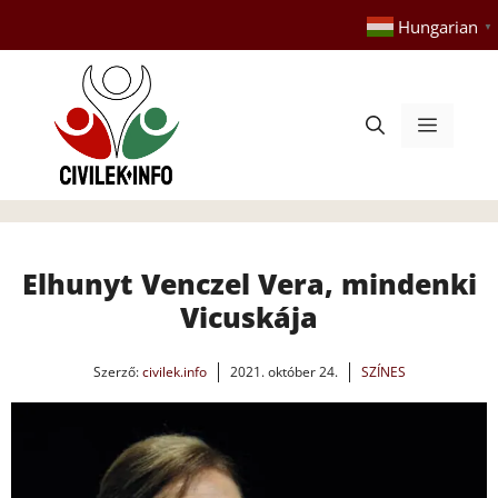
Kilépés
Hungarian
▼
a
tartalomba
Menü
Elhunyt Venczel Vera, mindenki
Vicuskája
Szerző:
civilek.info
2021. október 24.
SZÍNES