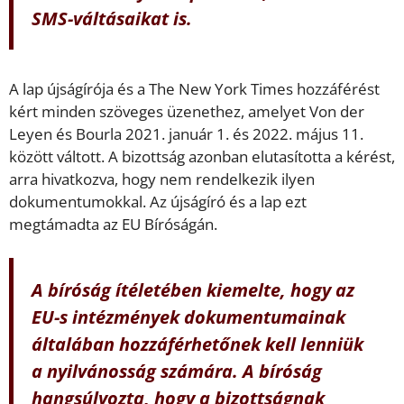
SMS-váltásaikat is.
A lap újságírója és a The New York Times hozzáférést
kért minden szöveges üzenethez, amelyet Von der
Leyen és Bourla 2021. január 1. és 2022. május 11.
között váltott. A bizottság azonban elutasította a kérést,
arra hivatkozva, hogy nem rendelkezik ilyen
dokumentumokkal. Az újságíró és a lap ezt
megtámadta az EU Bíróságán.
A bíróság ítéletében kiemelte, hogy az
EU-s intézmények dokumentumainak
általában hozzáférhetőnek kell lenniük
a nyilvánosság számára. A bíróság
hangsúlyozta, hogy a bizottságnak