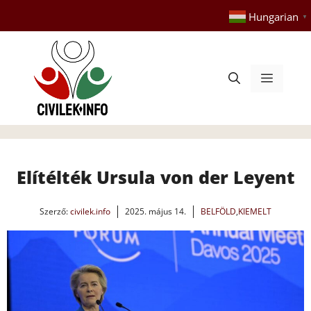
Kilépés
Hungarian
▼
a
tartalomba
Menü
Elítélték Ursula von der Leyent
Szerző:
civilek.info
2025. május 14.
BELFÖLD
,
KIEMELT