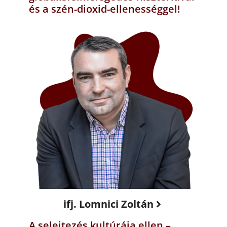
és a szén-dioxid-ellenességgel!
ifj. Lomnici Zoltán
A selejtezés kultúrája ellen –