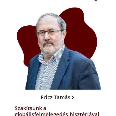
Fricz Tamás
Szakítsunk a
globálisfelmelegedés-hisztériával