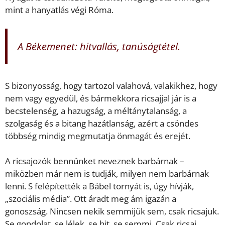
mint a hanyatlás végi Róma.
A Békemenet: hitvallás, tanúságtétel.
S bizonyosság, hogy tartozol valahová, valakikhez, hogy
nem vagy egyedül, és bármekkora ricsajjal jár is a
becstelenség, a hazugság, a méltánytalanság, a
szolgaság és a bitang hazátlanság, azért a csöndes
többség mindig megmutatja önmagát és erejét.
A ricsajozók bennünket neveznek barbárnak –
miközben már nem is tudják, milyen nem barbárnak
lenni. S felépítették a Bábel tornyát is, úgy hívják,
„szociális média”. Ott áradt meg ám igazán a
gonoszság. Nincsen nekik semmijük sem, csak ricsajuk.
Se gondolat, se lélek, se hit, se semmi. Csak ricsaj.