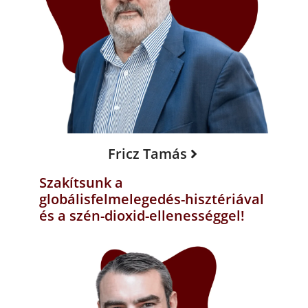
Fricz Tamás
Szakítsunk a
globálisfelmelegedés-hisztériával
és a szén-dioxid-ellenességgel!