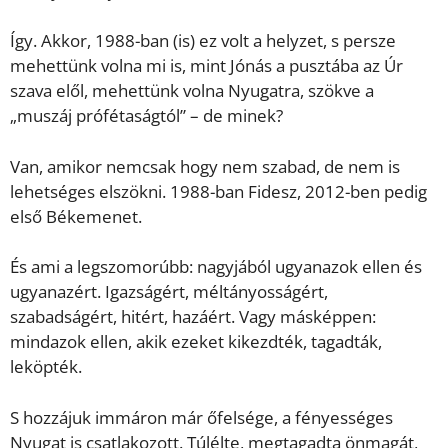
Így. Akkor, 1988-ban (is) ez volt a helyzet, s persze
mehettünk volna mi is, mint Jónás a pusztába az Úr
szava elől, mehettünk volna Nyugatra, szökve a
„muszáj prófétaságtól” – de minek?
Van, amikor nemcsak hogy nem szabad, de nem is
lehetséges elszökni. 1988-ban Fidesz, 2012-ben pedig
első Békemenet.
És ami a legszomorúbb: nagyjából ugyanazok ellen és
ugyanazért. Igazságért, méltányosságért,
szabadságért, hitért, hazáért. Vagy másképpen:
mindazok ellen, akik ezeket kikezdték, tagadták,
leköpték.
S hozzájuk immáron már őfelsége, a fényességes
Nyugat is csatlakozott. Túlélte, megtagadta önmagát,