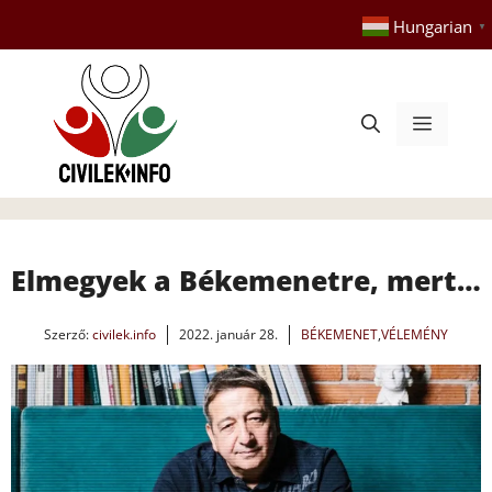
Kilépés
Hungarian
▼
a
tartalomba
Menü
Elmegyek a Békemenetre, mert…
Szerző:
civilek.info
2022. január 28.
BÉKEMENET
,
VÉLEMÉNY