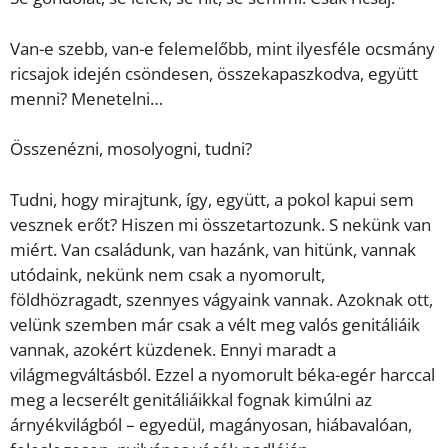
Van-e szebb, van-e felemelőbb, mint ilyesféle ocsmány
ricsajok idején csöndesen, összekapaszkodva, együtt
menni? Menetelni…
Összenézni, mosolyogni, tudni?
Tudni, hogy mirajtunk, így, együtt, a pokol kapui sem
vesznek erőt? Hiszen mi összetartozunk. S nekünk van
miért. Van családunk, van hazánk, van hitünk, vannak
utódaink, nekünk nem csak a nyomorult,
földhözragadt, szennyes vágyaink vannak. Azoknak ott,
velünk szemben már csak a vélt meg valós genitáliáik
vannak, azokért küzdenek. Ennyi maradt a
világmegváltásból. Ezzel a nyomorult béka-egér harccal
meg a lecserélt genitáliáikkal fognak kimúlni az
árnyékvilágból – egyedül, magányosan, hiábavalóan,