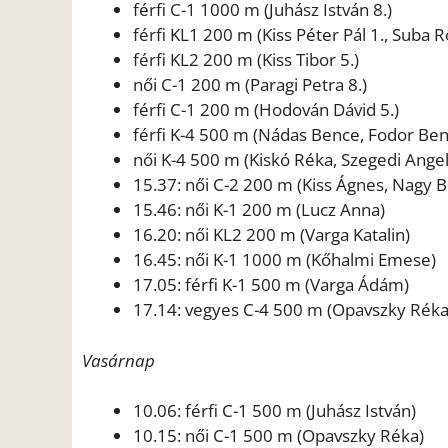
férfi C-1 1000 m (Juhász István 8.)
férfi KL1 200 m (Kiss Péter Pál 1., Suba R
férfi KL2 200 m (Kiss Tibor 5.)
női C-1 200 m (Paragi Petra 8.)
férfi C-1 200 m (Hodován Dávid 5.)
férfi K-4 500 m (Nádas Bence, Fodor Ben
női K-4 500 m (Kiskó Réka, Szegedi Angel
15.37: női C-2 200 m (Kiss Ágnes, Nagy B
15.46: női K-1 200 m (Lucz Anna)
16.20: női KL2 200 m (Varga Katalin)
16.45: női K-1 1000 m (Kőhalmi Emese)
17.05: férfi K-1 500 m (Varga Ádám)
17.14: vegyes C-4 500 m (Opavszky Réka, C
Vasárnap
10.06: férfi C-1 500 m (Juhász István)
10.15: női C-1 500 m (Opavszky Réka)