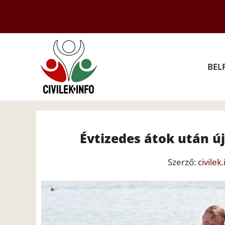
Kilépés
a
tartalomba
BEL
Évtizedes átok után ú
Szerző:
civilek.