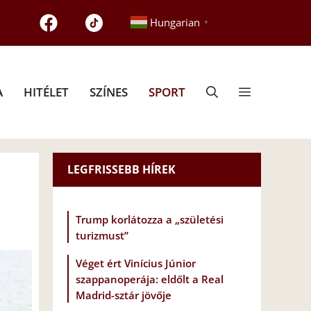
Hungarian
▼
A
HITÉLET
SZÍNES
SPORT
LEGFRISSEBB HÍREK
Trump korlátozza a „születési
turizmust”
Véget ért Vinícius Júnior
szappanoperája: eldőlt a Real
Madrid-sztár jövője