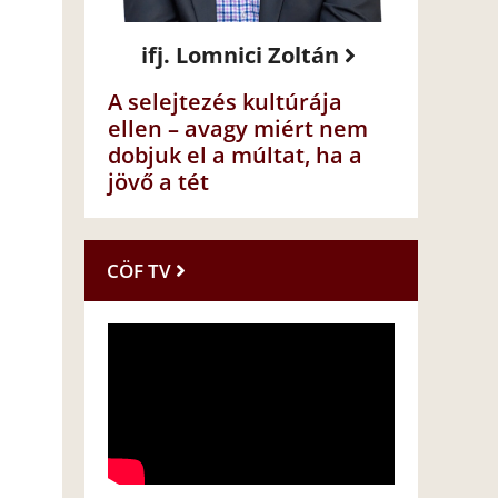
ifj. Lomnici Zoltán
A selejtezés kultúrája
ellen – avagy miért nem
dobjuk el a múltat, ha a
jövő a tét
CÖF TV