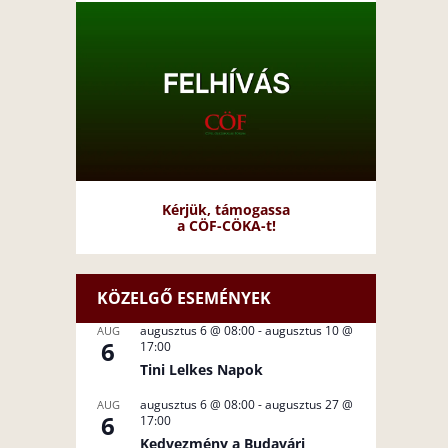
Kérjük, támogassa
a CÖF-CÖKA-t!
KÖZELGŐ ESEMÉNYEK
augusztus 6 @ 08:00
-
augusztus 10 @
AUG
6
17:00
Tini Lelkes Napok
augusztus 6 @ 08:00
-
augusztus 27 @
AUG
6
17:00
Kedvezmény a Budavári