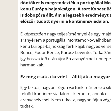
döntőket is megrendezték a portugáliai Mon
kenu Európa-bajnokságon. A sort Kopasz Bál
is dobogóra állt, ám a legszebb eredményt a
először tudott nyerni a kontinensviadalon.
Elképesztően nagy teljesítménnyel és egy majd
aranyérem a portugáliai Montemor-o-Velhóba
kenu Európa-bajnokság férfi kajak négyes ver
Bence, Fodor Bence, Kurucz Levente, Tótka Sánd
így hosszú idő után újra Eb-aranyérmet ünnepe
harmadikak.
Ez még csak a kezdet – állítják a magya
Egy biztos, nagyon régen vártunk már erre a si
felnőtt kontinensviadalon – kiemelte, annak ell
aranyesélyesei. Nem titkolta, nagyon fájt a vég
tudtak.