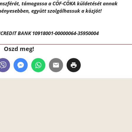
ánszférát, támogassa a CÖF-CÖKA küldetését annak
ényesebben, együtt szolgálhassuk a közjót!
CREDIT BANK 10918001-00000064-35950004
Oszd meg!