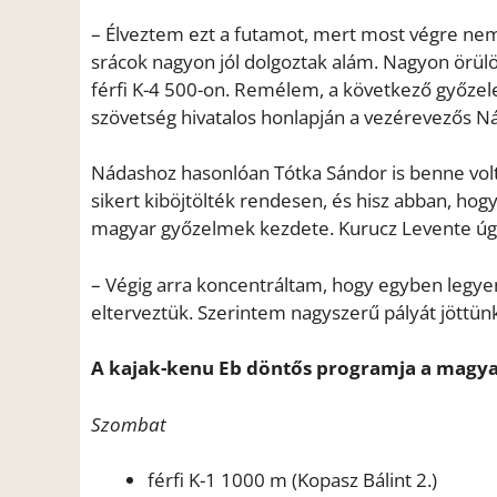
– Élveztem ezt a futamot, mert most végre nem
srácok nagyon jól dolgoztak alám. Nagyon örül
férfi K-4 500-on. Remélem, a következő győzelem
szövetség hivatalos honlapján a vezérevezős N
Nádashoz hasonlóan Tótka Sándor is benne volt 
sikert kiböjtölték rendesen, és hisz abban, ho
magyar győzelmek kezdete. Kurucz Levente úgy 
– Végig arra koncentráltam, hogy egyben legye
elterveztük. Szerintem nagyszerű pályát jöttün
A kajak-kenu Eb döntős programja a magya
Szombat
férfi K-1 1000 m (Kopasz Bálint 2.)