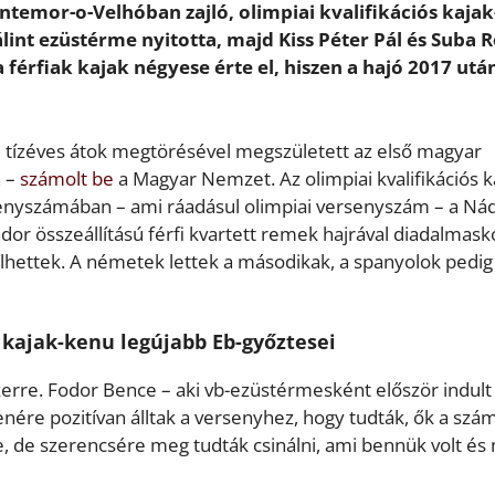
temor-o-Velhóban zajló, olimpiai kvalifikációs kajak
int ezüstérme nyitotta, majd Kiss Péter Pál és Suba 
 férfiak kajak négyese érte el, hiszen a hajó 2017 utá
 tízéves átok megtörésével megszületett az első magyar
n –
számolt be
a Magyar Nemzet. Az olimpiai kvalifikációs k
senyszámában – ami ráadásul olimpiai versenyszám – a Ná
or összeállítású férfi kvartett remek hajrával diadalmask
lhettek. A németek lettek a másodikak, a spanyolok pedig
r kajak-kenu legújabb Eb-győztesei
kerre. Fodor Bence – aki vb-ezüstérmesként először indult
enére pozitívan álltak a versenyhez, hogy tudták, ők a szá
e, de szerencsére meg tudták csinálni, ami bennük volt és 