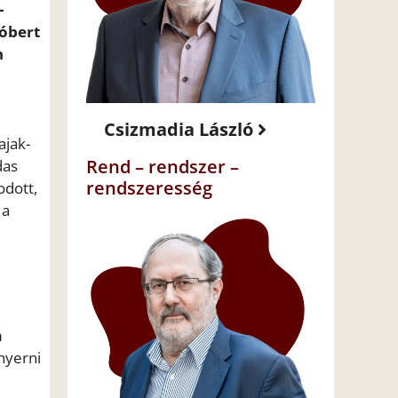
-
Róbert
n
Csizmadia László
ajak-
Rend – rendszer –
das
rendszeresség
odott,
 a
m
nyerni