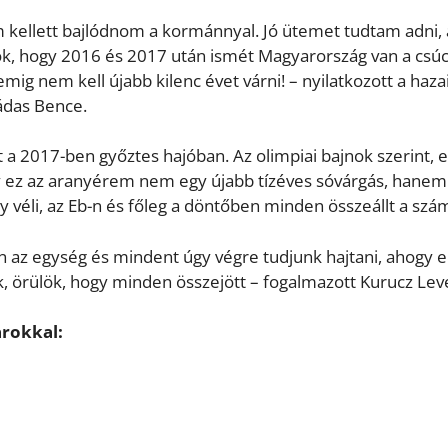
 kellett bajlódnom a kormánnyal. Jó ütemet tudtam adni, 
ök, hogy 2016 és 2017 után ismét Magyarország van a csú
ig nem kell újabb kilenc évet várni! – nyilatkozott a haza
ádas Bence.
a 2017-ben győztes hajóban. Az olimpiai bajnok szerint, e
gy ez az aranyérem nem egy újabb tízéves sóvárgás, hanem
véli, az Eb-n és főleg a döntőben minden összeállt a szá
n az egység és mindent úgy végre tudjunk hajtani, ahogy e
k, örülök, hogy minden összejött – fogalmazott Kurucz Lev
rokkal: