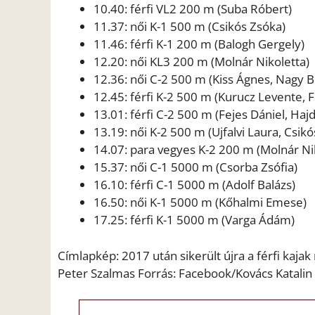
10.40: férfi VL2 200 m (Suba Róbert)
11.37: női K-1 500 m (Csikós Zsóka)
11.46: férfi K-1 200 m (Balogh Gergely)
12.20: női KL3 200 m (Molnár Nikoletta)
12.36: női C-2 500 m (Kiss Ágnes, Nagy B
12.45: férfi K-2 500 m (Kurucz Levente, 
13.01: férfi C-2 500 m (Fejes Dániel, Haj
13.19: női K-2 500 m (Ujfalvi Laura, Csik
14.07: para vegyes K-2 200 m (Molnár Niko
15.37: női C-1 5000 m (Csorba Zsófia)
16.10: férfi C-1 5000 m (Adolf Balázs)
16.50: női K-1 5000 m (Kőhalmi Emese)
17.25: férfi K-1 5000 m (Varga Ádám)
Címlapkép: 2017 után sikerült újra a férfi ka
Peter Szalmas Forrás: Facebook/Kovács Katali