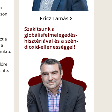
a
cson
Fricz Tamás
i
Szakítsunk a
globálisfelmelegedés-
zt a
hisztériával és a szén-
 a
dioxid-ellenességgel!
mukra.
lőre
ente.