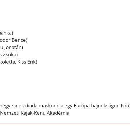
ianka)
Fodor Bence)
du Jonatán)
ós Zsóka)
letta, Kiss Erik)
jak négyesnek diadalmaskodnia egy Európa-bajnokságon Fotó
n Nemzeti Kajak-Kenu Akadémia