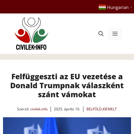
Kilépés
Hungarian
▼
a
tartalomba
Menü
Felfüggeszti az EU vezetése a
Donald Trumpnak válaszként
szánt vámokat
Szerző:
civilek.info
2025. április 10.
BELFÖLD
,
KIEMELT