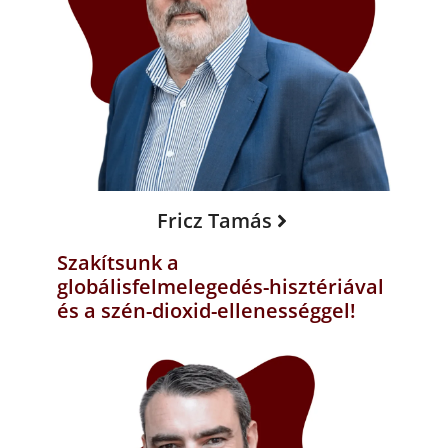
Fricz Tamás
Szakítsunk a
globálisfelmelegedés-hisztériával
és a szén-dioxid-ellenességgel!