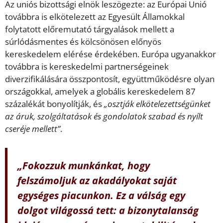
Az uniós bizottsági elnök leszögezte: az Európai Unió
továbbra is elkötelezett az Egyesült Államokkal
folytatott előremutató tárgyalások mellett a
súrlódásmentes és kölcsönösen előnyös
kereskedelem elérése érdekében. Európa ugyanakkor
továbbra is kereskedelmi partnerségeinek
diverzifikálására összpontosít, együttműködésre olyan
országokkal, amelyek a globális kereskedelem 87
százalékát bonyolítják, és
„osztják elkötelezettségünket
az áruk, szolgáltatások és gondolatok szabad és nyílt
cseréje mellett”
.
„
Fokozzuk munkánkat, hogy
felszámoljuk az akadályokat saját
egységes piacunkon. Ez a válság egy
dolgot világossá tett: a bizonytalanság