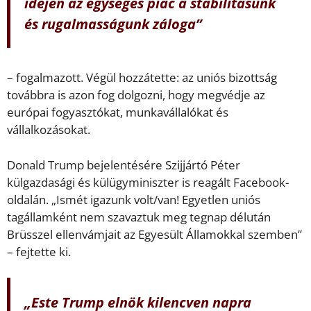
idején az egységes piac a stabilitásunk
és rugalmasságunk záloga”
– fogalmazott. Végül hozzátette: az uniós bizottság
továbbra is azon fog dolgozni, hogy megvédje az
európai fogyasztókat, munkavállalókat és
vállalkozásokat.
Donald Trump bejelentésére Szijjártó Péter
külgazdasági és külügyminiszter is reagált Facebook-
oldalán. „Ismét igazunk volt/van! Egyetlen uniós
tagállamként nem szavaztuk meg tegnap délután
Brüsszel ellenvámjait az Egyesült Államokkal szemben”
– fejtette ki.
„Este Trump elnök kilencven napra