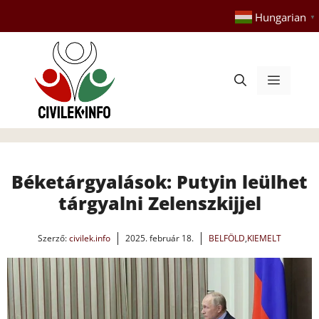
Kilépés
Hungarian
▼
a
tartalomba
Menü
Béketárgyalások: Putyin leülhet
tárgyalni Zelenszkijjel
Szerző:
civilek.info
2025. február 18.
BELFÖLD
,
KIEMELT