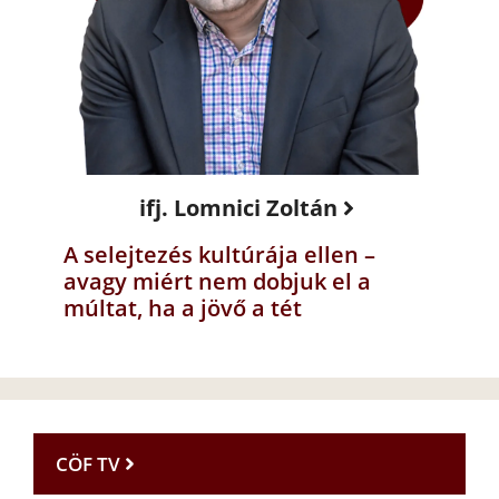
ifj. Lomnici Zoltán
A selejtezés kultúrája ellen –
avagy miért nem dobjuk el a
múltat, ha a jövő a tét
CÖF TV