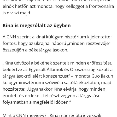
elnök hétfőn azt mondta, hogy Kelloggot a frontvonalra
is elviszi majd.
Kína is megszólalt az ügyben
A CNN szerint a kínai külügyminisztérium kijelentette:
fontos, hogy az ukrajnai háború „minden résztvevője”
összeüljön a béketárgyalásokon.
„Kína üdvözöl a békének szentelt minden erőfeszítést,
beleértve az Egyesült Államok és Oroszország között a
tárgyalásokról elért konszenzust” – mondta Guo Jiakun
külügyminisztériumi szóvivő a sajtótájékoztatón, majd
hozzátette: „Ugyanakkor Kína elvárja, hogy minden
érintett és érdekelt fél részt vegyen a tárgyalási
folyamatban a megfelelő időben.”
Mint a CNN megjegyzi, Kína már régóta igyekszik