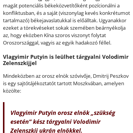
magát potenciális békeközvetítőként pozícionálni a
konfliktusban, és a saját (viszonylag kevés konkrétumot
tartalmazó) békejavaslatukkal is előálltak. Ugyanakkor
ezeket a törekvéseket sokak szemében beárnyékolja
az, hogy eközben Kína szoros viszonyt folytat
Oroszországgal, vagyis az egyik hadakozó féllel.
Vlagyimir Putyin is leülhet tárgyalni Volodimir
Zelenszkijjel
Mindeközben az orosz elnök szóvivője, Dmitrij Peszkov
is egy sajtótájékoztatót tartott Moszkvában, amelyen
közölte:
Vlagyimir Putyin orosz elnök „szükség
esetén” kész tárgyalni Volodimir
Zelenszkij ukrán elnökkel.