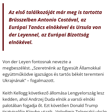
Az első találkozóját már meg is tartotta
Brüsszelben Antonio Costával, az
Európai Tanács elnökével és Ursula von
der Leyennel, az Európai Bizottság
elnökével.
Von der Leyen fontosnak nevezte a
megbeszélést. „Szeretnénk az Egyesült Államokkal
együttműködve igazságos és tartós békét teremteni
Ukrajnának” – fogalmazott.
Keith Kellogg következő állomása Lengyelország lesz
kedden, ahol Andrzej Duda elnök a varsói elnöki
palotában fogadja őt. Ezt követően Donald Trump
tisztviselője Kijevbe utazik. Volodimir Zelenszkij ukrán