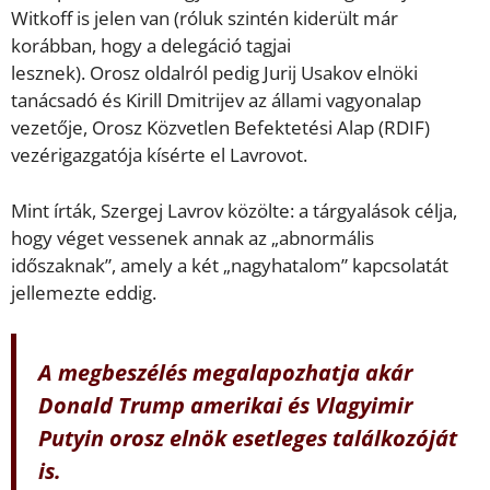
Witkoff is jelen van (róluk szintén kiderült már
korábban, hogy a delegáció tagjai
lesznek). Orosz oldalról pedig Jurij Usakov elnöki
tanácsadó és Kirill Dmitrijev az állami vagyonalap
vezetője, Orosz Közvetlen Befektetési Alap (RDIF)
vezérigazgatója kísérte el Lavrovot.
Mint írták, Szergej Lavrov közölte: a tárgyalások célja,
hogy véget vessenek annak az „abnormális
időszaknak”, amely a két „nagyhatalom” kapcsolatát
jellemezte eddig.
A megbeszélés megalapozhatja akár
Donald Trump amerikai és Vlagyimir
Putyin orosz elnök esetleges találkozóját
is.