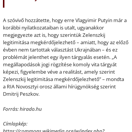
A szóvivő hozzátette, hogy erre Vlagyimir Putyin már a
korábbi nyilatkozataiban is utalt, ugyanakkor
megjegyezte azt is, hogy szerintük Zelenszkij
legitimitása megkérdőjelezhető – amiatt, hogy az előző
évben nem tartottak választást Ukrajnában – és ez
problémát jelenthet egy ilyen tárgyalás esetén. „A
megállapodások jogi rögzítése komoly vita tárgyát
képezi, figyelembe véve a realitást, amely szerint
Zelenszkij legitimitása megkérdőjelezhető” – mondta
a RIA Novosztyi orosz állami hírügynökség szerint
Dmitrij Peszkov.
Forrás: hirado.hu
Címlapkép:
https://commons.wikimedia.org/w/index.php?