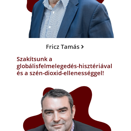
Fricz Tamás
Szakítsunk a
globálisfelmelegedés-hisztériával
és a szén-dioxid-ellenességgel!