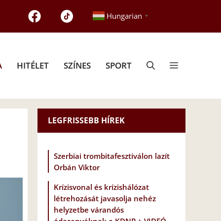
Hungarian
▼
A
HITÉLET
SZÍNES
SPORT
LEGFRISSEBB HÍREK
Szerbiai trombitafesztiválon lazít
Orbán Viktor
Krízisvonal és krízishálózat
létrehozását javasolja nehéz
helyzetbe várandós