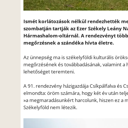
Ismét korlátozások nélkül rendezhették me
szombatján tartják az Ezer Székely Leány 
Hármashalom-oltárnál. A rendezvényt több m
megőrzésnek a szándéka hívta életre.
Az ünnepség ma is székelyföldi kulturális örök
megőrzésének és továbbadásának, valamint a 
lehetőséget teremteni.
A 91. rendezvény házigazdája Csíkpálfalva és
elmondta: öröm számára, hogy két év után telj
»a megmaradásunkért harcolunk, hiszen ez a mi 
Székelyföld nem létezik.