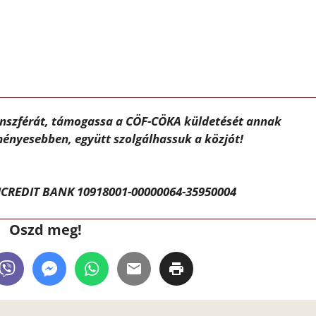
ánszférát, támogassa a CÖF-CÖKA küldetését annak
ényesebben, együtt szolgálhassuk a közjót!
CREDIT BANK 10918001-00000064-35950004
Oszd meg!