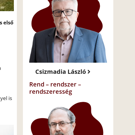
s első
n
Csizmadia László
Rend – rendszer –
rendszeresség
el is