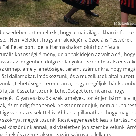
beszédében azt emelte ki, hogy a mai világunkban is fontos
. „Nem véletlen, hogy annak idején a Szociális Testvérek
Pál Péter pont ide, a Hármashalom oltárhoz hívta a
urális közösségi élmény, de annak idején az volt a cél, hogy
gassák az idegenben dolgozó lányokat. Szerinte az Ezer szék
z az ünnep, amely lehetőséget teremt számunkra, hogy megál
 ősi dallamokat, imádkozzunk, és a muzsikusok által húzott 
vünk. „Lehetőséget teremt arra, hogy megéljük, bár különb
 fajtái, összetartozunk. Lehetőséget teremt arra, hogy
rejét. Olyan eszközök ezek, amelyek, történjen bármi a vil
k, és mindig feltöltenek. Sokszor mondjuk, nem a ruha tesz
 így van ez a viselettel is. Abban a pillanatban, hogy magun
gy szoknya, megváltozunk. Kicsit egyenesebb lesz a tartásunk,
yal köszönünk annak, aki viseletben jön szembe velünk. Arr
z ének és a zene, akkor igazán szárnyal a lelkünk.