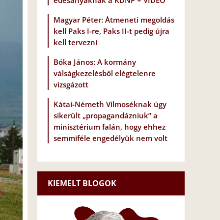
édesanyáknak a KDNP + VIDEÓ
Magyar Péter: Átmeneti megoldás
kell Paks I-re, Paks II-t pedig újra
kell tervezni
Bóka János: A kormány
válságkezelésből elégtelenre
vizsgázott
Kátai-Németh Vilmoséknak úgy
sikerült „propagandázniuk” a
minisztérium falán, hogy ehhez
semmiféle engedélyük nem volt
KIEMELT BLOGOK