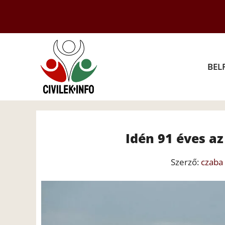
Kilépés
a
tartalomba
BEL
Idén 91 éves az
Szerző:
czaba