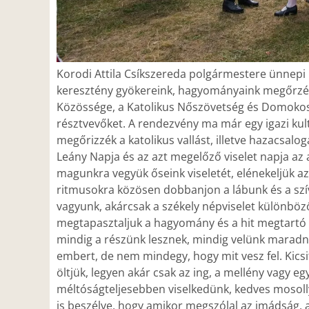
Korodi Attila Csíkszereda polgármestere ünnepi 
keresztény gyökereink, hagyományaink megőrzése
Közössége, a Katolikus Nőszövetség és Domokos 
résztvevőket. A rendezvény ma már egy igazi kult
megőrizzék a katolikus vallást, illetve hazacsalo
Leány Napja és az azt megelőző viselet napja a
magunkra vegyük őseink viseletét, elénekeljük az
ritmusokra közösen dobbanjon a lábunk és a szí
vagyunk, akárcsak a székely népviselet különböző
megtapasztaljuk a hagyomány és a hit megtartó e
mindig a részünk lesznek, mindig velünk maradna
embert, de nem mindegy, hogy mit vesz fel. Kicsit
öltjük, legyen akár csak az ing, a mellény vagy e
méltóságteljesebben viselkedünk, kedves mosoll
is beszélve, hogy amikor megszólal az imádság, a