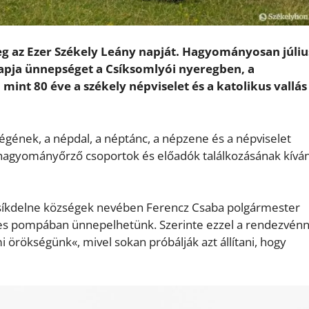
g az Ezer Székely Leány napját. Hagyományosan júliu
Napja ünnepséget a Csíksomlyói nyeregben, a
int 80 éve a székely népviselet és a katolikus vallás
ségének, a népdal, a néptánc, a népzene és a népviselet
hagyományőrző csoportok és előadók találkozásának kívá
 Csíkdelne községek nevében Ferencz Csaba polgármester
es pompában ünnepelhetünk. Szerinte ezzel a rendezvénny
örökségünk«, mivel sokan próbálják azt állítani, hogy