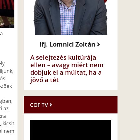
 a
ifj. Lomnici Zoltán
A selejtezés kultúrája
ely
ellen – avagy miért nem
ljunk,
dobjuk el a múltat, ha a
ősi
jövő a tét
özőek
ágban,
CÖF TV
i az
kra
 kicsit
ól nem