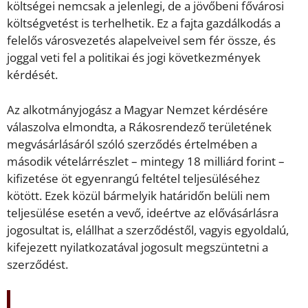
költségei nemcsak a jelenlegi, de a jövőbeni fővárosi
költségvetést is terhelhetik. Ez a fajta gazdálkodás a
felelős városvezetés alapelveivel sem fér össze, és
joggal veti fel a politikai és jogi következmények
kérdését.
Az alkotmányjogász a Magyar Nemzet kérdésére
válaszolva elmondta, a Rákosrendező területének
megvásárlásáról szóló szerződés értelmében a
második vételárrészlet – mintegy 18 milliárd forint –
kifizetése öt egyenrangú feltétel teljesüléséhez
kötött. Ezek közül bármelyik határidőn belüli nem
teljesülése esetén a vevő, ideértve az elővásárlásra
jogosultat is, elállhat a szerződéstől, vagyis egyoldalú,
kifejezett nyilatkozatával jogosult megszüntetni a
szerződést.