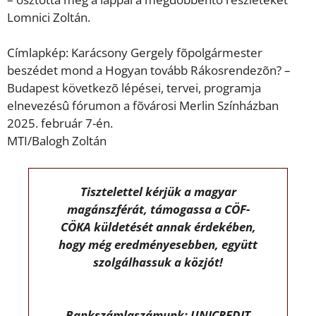
Lomnici Zoltán.
Címlapkép: Karácsony Gergely fõpolgármester
beszédet mond a Hogyan tovább Rákosrendezõn? –
Budapest következõ lépései, tervei, programja
elnevezésû fórumon a fõvárosi Merlin Színházban
2025. február 7-én.
MTI/Balogh Zoltán
Tisztelettel kérjük a magyar
magánszférát, támogassa a CÖF-
CÖKA küldetését annak érdekében,
hogy még eredményesebben, együtt
szolgálhassuk a közjót!
Bankszámlaszámunk: UNICREDIT