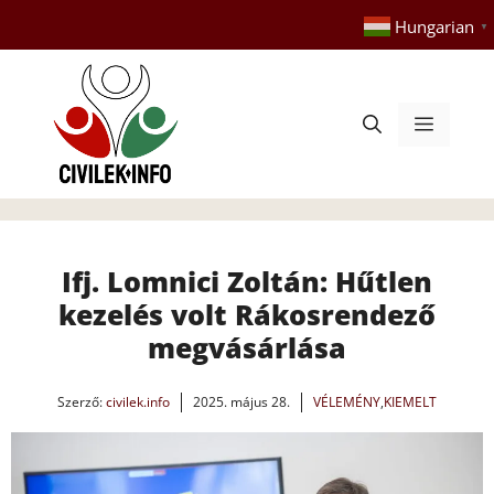
Kilépés
Hungarian
▼
a
tartalomba
Menü
Ifj. Lomnici Zoltán: Hűtlen
kezelés volt Rákosrendező
megvásárlása
Szerző:
civilek.info
2025. május 28.
VÉLEMÉNY
,
KIEMELT