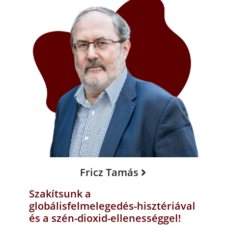
Fricz Tamás
Szakítsunk a
globálisfelmelegedés-hisztériával
és a szén-dioxid-ellenességgel!