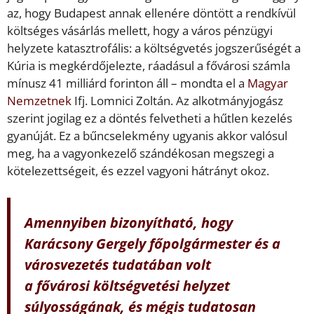
az, hogy Budapest annak ellenére döntött a rendkívül
költséges vásárlás mellett, hogy a város pénzügyi
helyzete katasztrofális: a költségvetés jogszerűségét a
Kúria is megkérdőjelezte, ráadásul a fővárosi számla
mínusz 41 milliárd forinton áll – mondta el a
Magyar
Nemzetnek
Ifj. Lomnici Zoltán. Az alkotmányjogász
szerint jogilag ez a döntés felvetheti a hűtlen kezelés
gyanúját. Ez a bűncselekmény ugyanis akkor valósul
meg, ha a vagyonkezelő szándékosan megszegi a
kötelezettségeit, és ezzel vagyoni hátrányt okoz.
Amennyiben bizonyítható, hogy
Karácsony Gergely főpolgármester és a
városvezetés tudatában volt
a fővárosi költségvetési helyzet
súlyosságának, és mégis tudatosan