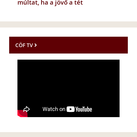
múltat, ha a jövő a tét
CÖF TV