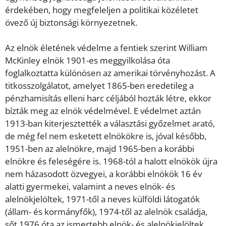
érdekében, hogy megfeleljen a politikai közéletet
övező új biztonsági környezetnek.
Az elnök életének védelme a fentiek szerint William
McKinley elnök 1901-es meggyilkolása óta
foglalkoztatta különösen az amerikai törvényhozást. A
titkosszolgálatot, amelyet 1865-ben eredetileg a
pénzhamisítás elleni harc céljából hozták létre, ekkor
bízták meg az elnök védelmével. E védelmet aztán
1913-ban kiterjesztették a választási győzelmet arató,
de még fel nem esketett elnökökre is, jóval később,
1951-ben az alelnökre, majd 1965-ben a korábbi
elnökre és feleségére is. 1968-tól a halott elnökök újra
nem házasodott özvegyei, a korábbi elnökök 16 év
alatti gyermekei, valamint a neves elnök- és
alelnökjelöltek, 1971-től a neves külföldi látogatók
(állam- és kormányfők), 1974-től az alelnök családja,
sőt 1976 óta az ismertebb elnök- és alelnökjelöltek