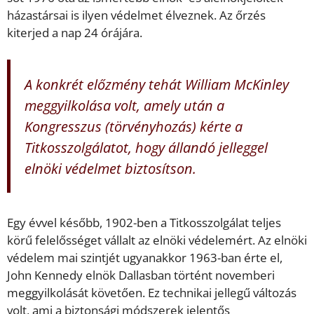
házastársai is ilyen védelmet élveznek. Az őrzés
kiterjed a nap 24 órájára.
A konkrét előzmény tehát William McKinley
meggyilkolása volt, amely után a
Kongresszus (törvényhozás) kérte a
Titkosszolgálatot, hogy állandó jelleggel
elnöki védelmet biztosítson.
Egy évvel később, 1902-ben a Titkosszolgálat teljes
körű felelősséget vállalt az elnöki védelemért. Az elnöki
védelem mai szintjét ugyanakkor 1963-ban érte el,
John Kennedy elnök Dallasban történt novemberi
meggyilkolását követően. Ez technikai jellegű változás
volt, ami a biztonsági módszerek jelentős