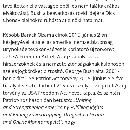
távolítottak el a vastagbeléből, és nem találtak rákos
elváltozást), Bush a beavatkozás rövid idejére Dick
Cheney alelnökre ruházta át elnöki hatalmát.
Később Barack Obama elnök 2015. június 2-án
kézjegyével látta el az amerikai nemzetbiztonsági
ügynökség tevékenységét is korlátozó új törvényt,
az USA Freedom Act-et. Az új szabályozás a
hírszerzőknek és a nemzetbiztonságiaknak különösen
széles jogköröket biztosító, George Bush által 2001-
ben aláírt USA Patriot Act törvény 2015. június elejével
hatályát vesztő, hírhedt 215-ös cikkelyét váltja fel. Az új
törvény az USA Freedom Act nevet kapta, és szintén
Patriot-hoz hasonlóan betűszó:
„Uniting
and Strengthening America by Fulfilling Rights
and Ending Eavesdropping, Dragnet-collection
and Online Monitoring Act”,
hogy