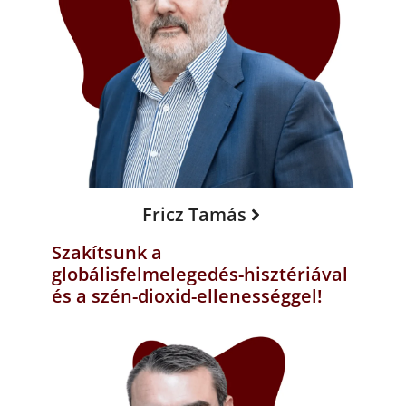
Fricz Tamás
Szakítsunk a
globálisfelmelegedés-hisztériával
és a szén-dioxid-ellenességgel!