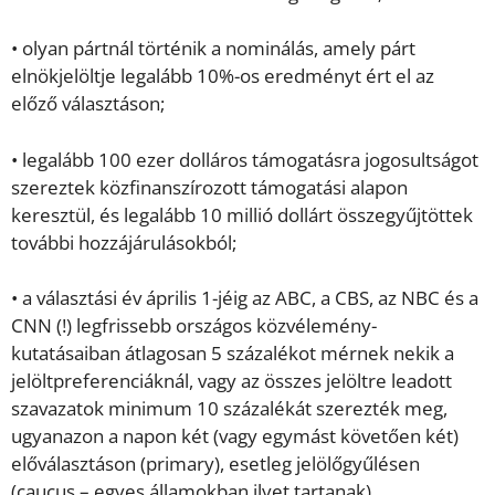
• olyan pártnál történik a nominálás, amely párt
elnökjelöltje legalább 10%-os eredményt ért el az
előző választáson;
• legalább 100 ezer dolláros támogatásra jogosultságot
szereztek közfinanszírozott támogatási alapon
keresztül, és legalább 10 millió dollárt összegyűjtöttek
további hozzájárulásokból;
• a választási év április 1-jéig az ABC, a CBS, az NBC és a
CNN (!) legfrissebb országos közvélemény-
kutatásaiban átlagosan 5 százalékot mérnek nekik a
jelöltpreferenciáknál, vagy az összes jelöltre leadott
szavazatok minimum 10 százalékát szerezték meg,
ugyanazon a napon két (vagy egymást követően két)
előválasztáson (primary), esetleg jelölőgyűlésen
(caucus – egyes államokban ilyet tartanak)