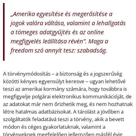
„Amerika egyesítése és megerősítése a
jogok valóra váltása, valamint a lehallgatás
a tömeges adatgyűjtés és az online
megfigyelés leállítása révén”. Maga a
freedom szó annyit tesz: szabadság.
A törvénymódosítás – a biztonság és a jogszerűség
közötti kényes egyensúlyt keresve – ugyan lehetővé
teszi az amerikai kormány számára, hogy továbbra is
megfigyelje polgárai elektronikus kommunikációját, de
az adatokat már nem őrizhetik meg, és nem hozhatnak
létre hatalmas adatbázisokat. A tárolást a jövőben a
szolgáltatók feladatává teszi a törvény, akik a bevett
módon és céges gyakorlatuknak, valamint a
törvényeknek megfelelően jellemzően másfél évig