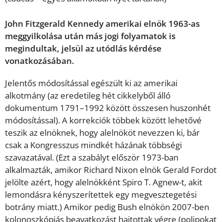
John Fitzgerald Kennedy amerikai elnök 1963-as
meggyilkolása után más jogi folyamatok is
megindultak, jelsül az utódlás kérdése
vonatkozásában.
Jelentős módosítással egészült ki az amerikai
alkotmány (az eredetileg hét cikkelyből álló
dokumentum 1791–1992 között összesen huszonhét
módosítással). A korrekciók többek között lehetővé
teszik az elnöknek, hogy alelnököt nevezzen ki, bár
csak a Kongresszus mindkét házának többségi
szavazatával. (Ezt a szabályt először 1973-ban
alkalmazták, amikor Richard Nixon elnök Gerald Fordot
jelölte azért, hogy alelnökként Spiro T. Agnew-t, akit
lemondásra kényszerítettek egy megvesztegetési
botrány miatt.) Amikor pedig Bush elnökön 2007-ben
kolonoszkópiás beavatkozást hajtottak végre (polipokat