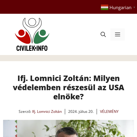
Kilépés
Hungarian
▼
a
tartalomba
Menü
Ifj. Lomnici Zoltán: Milyen
védelemben részesül az USA
elnöke?
Szerző:
Ifj. Lomnici Zoltán
2024. július 20.
VÉLEMÉNY