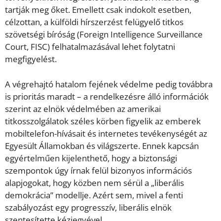
tartják meg őket. Emellett csak indokolt esetben,
célzottan, a külföldi hírszerzést felügyelő titkos
szövetségi bíróság (Foreign Intelligence Surveillance
Court, FISC) felhatalmazásával lehet folytatni
megfigyelést.
A végrehajtó hatalom fejének védelme pedig továbbra
is prioritás maradt – a rendelkezésre álló információk
szerint az elnök védelmében az amerikai
titkosszolgálatok széles körben figyelik az emberek
mobiltelefon-hívásait és internetes tevékenységét az
Egyesült Államokban és világszerte. Ennek kapcsán
egyértelműen kijelenthető, hogy a biztonsági
szempontok úgy írnak felül bizonyos információs
alapjogokat, hogy közben nem sérül a „liberális
demokrácia” modellje. Azért sem, mivel a fenti
szabályozást egy progresszív, liberális elnök
szentesítette kézjegyével…