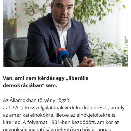
Van, ami nem kérdés egy „liberális
demokráciában” sem.
Az Államokban törvény rögzíti
az USA Titkosszolgálatának védelmi küldetését, amely
az amerikai elnökökre, illetve az elnökjelöltekre is
kiterjed. A folyamat 1901-ben kezdődött, amikor az
ügynökség joghatósága jelentősen bővült annak