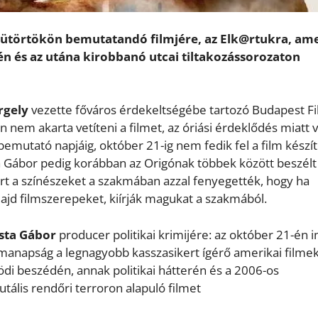
sütörtökön bemutatandó filmjére, az Elk@rtukra, am
n és az utána kirobbanó utcai tiltakozássorozaton
rgely
vezette főváros érdekeltségébe tartozó Budapest F
n nem akarta vetíteni a filmet, az óriási érdeklődés miatt 
emutató napjáig, október 21-ig nem fedik fel a film készít
 Gábor pedig korábban az Origónak többek között beszélt 
ert a színészeket a szakmában azzal fenyegették, hogy ha
jd filmszerepeket, kiírják magukat a szakmából.
sta Gábor
producer politikai krimijére: az október 21-én i
 manapság a legnagyobb kasszasikert ígérő amerikai filme
di beszédén, annak politikai hátterén és a 2006-os
utális rendőri terroron alapuló filmet