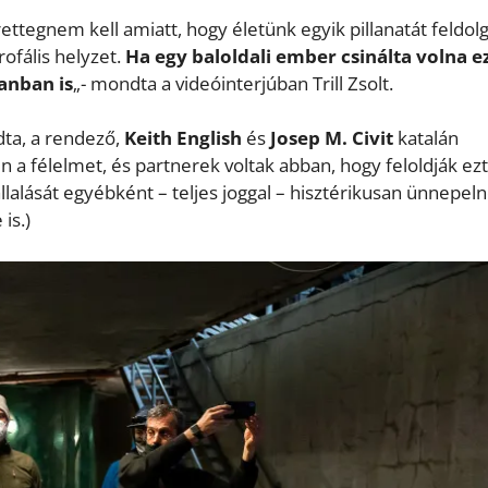
ettegnem kell amiatt, hogy életünk egyik pillanatát feldol
ofális helyzet.
Ha egy baloldali ember csinálta volna ez
lanban is
„- mondta a videóinterjúban Trill Zsolt.
ta, a rendező,
Keith English
és
Josep M. Civit
katalán
 a félelmet, és partnerek voltak abban, hogy feloldják ezt
lalását egyébként – teljes joggal – hisztérikusan ünnepeln
is.)