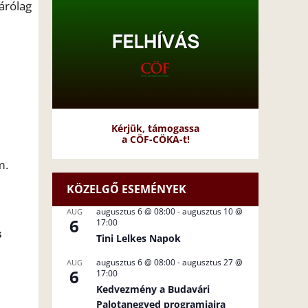
zárólag
Kérjük, támogassa
a CÖF-CÖKA-t!
m.
KÖZELGŐ ESEMÉNYEK
augusztus 6 @ 08:00
-
augusztus 10 @
AUG
6
17:00
s
Tini Lelkes Napok
augusztus 6 @ 08:00
-
augusztus 27 @
AUG
6
17:00
Kedvezmény a Budavári
Palotanegyed programjaira