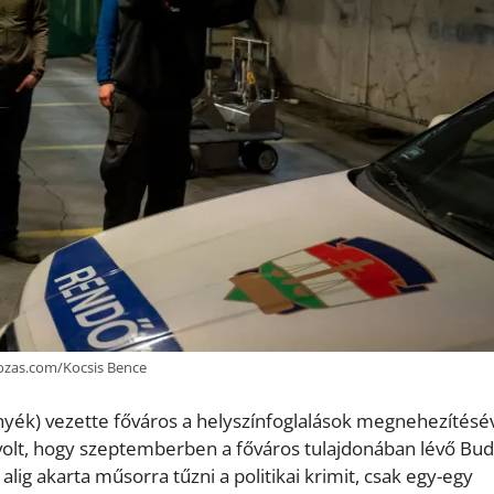
otozas.com/Kocsis Bence
yék) vezette főváros a helyszínfoglalások megnehezítésé
volt, hogy szeptemberben a főváros tulajdonában lévő Bu
 alig akarta műsorra tűzni a politikai krimit, csak egy-egy