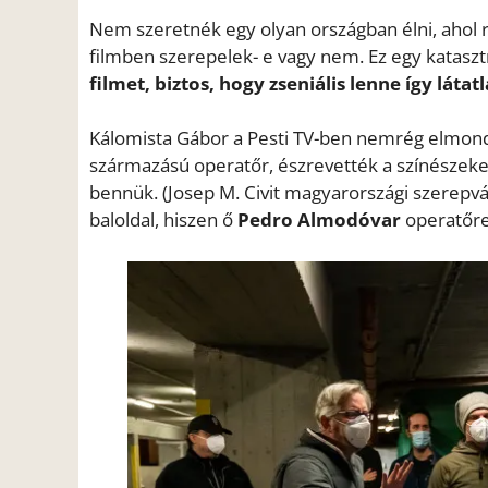
Nem szeretnék egy olyan országban élni, ahol r
filmben szerepelek- e vagy nem. Ez egy katasztr
filmet, biztos, hogy zseniális lenne így látat
Kálomista Gábor a Pesti TV-ben nemrég elmond
származású operatőr, észrevették a színészeken
bennük. (Josep M. Civit magyarországi szerepvál
baloldal, hiszen ő
Pedro Almodóvar
operatőre 