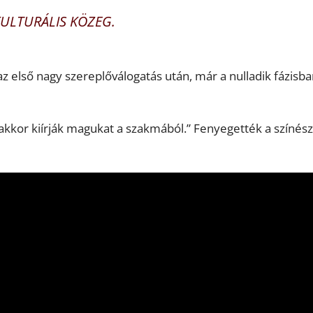
ULTURÁLIS KÖZEG.
z első nagy szereplőválogatás után, már a nulladik fázisb
 akkor kiírják magukat a szakmából.” Fenyegették a színés