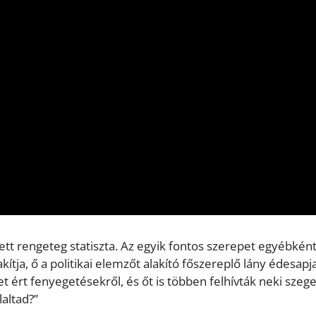
ett rengeteg statiszta. Az egyik fontos szerepet egyébként
kítja, ő a politikai elemzőt alakító főszereplő lány édesapja.
t ért fenyegetésekről, és őt is többen felhívták neki szeg
altad?”