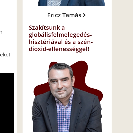
Fricz Tamás
Szakítsunk a
an
globálisfelmelegedés-
hisztériával és a szén-
dioxid-ellenességgel!
zeket,