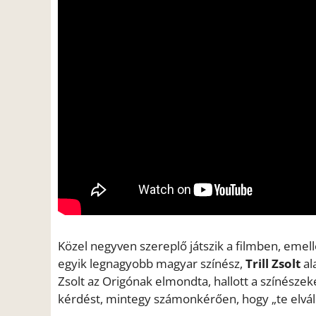
Közel negyven szereplő játszik a filmben, emell
egyik legnagyobb magyar színész,
Trill Zsolt
ala
Zsolt az Origónak elmondta, hallott a színészeke
kérdést, mintegy számonkérően, hogy „te elváll