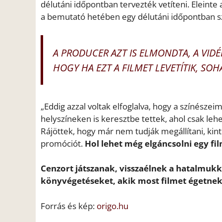
délutáni időpontban tervezték vetíteni. Eleinte 
a bemutató hetében egy délutáni időpontban sz
A PRODUCER AZT IS ELMONDTA, A VIDÉ
HOGY HA EZT A FILMET LEVETÍTIK, SO
„Eddig azzal voltak elfoglalva, hogy a színészei
helyszíneken is keresztbe tettek, ahol csak le
Rájöttek, hogy már nem tudják megállítani, kint 
promóciót.
Hol lehet még elgáncsolni egy f
Cenzort játszanak, visszaélnek a hatalmukka
könyvégetéseket, akik most filmet égetne
Forrás és kép:
origo.hu