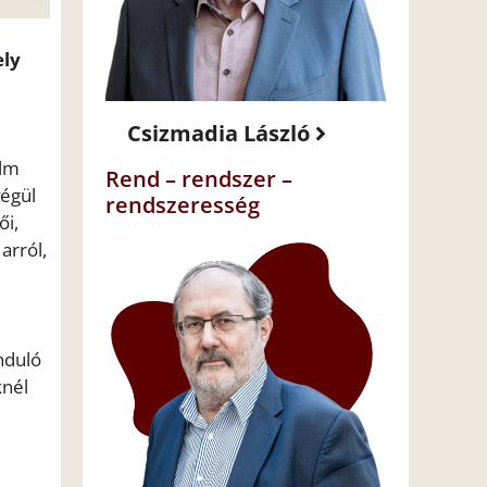
ely
Csizmadia László
ilm
Rend – rendszer –
végül
rendszeresség
ői,
arról,
nduló
knél