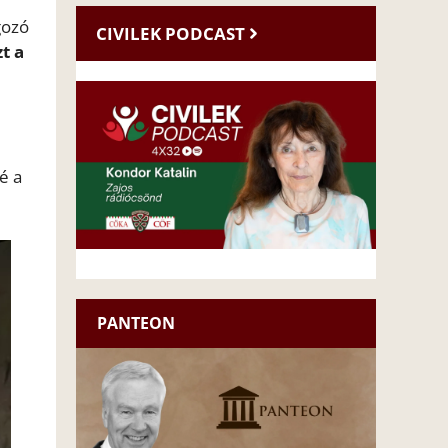
gozó
CIVILEK PODCAST
t a
é a
PANTEON