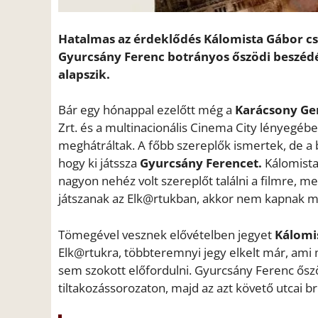
Hatalmas az érdeklődés Kálomista Gábor c
Gyurcsány Ferenc botrányos őszödi beszédé
alapszik.
Bár egy hónappal ezelőtt még a
Karácsony Ge
Zrt. és a multinacionális Cinema City lényegébe
meghátráltak. A főbb szereplők ismertek, de a b
hogy ki játssza
Gyurcsány Ferencet.
Kálomista
nagyon nehéz volt szereplőt találni a filmre, m
játszanak az Elk@rtukban, akkor nem kapnak ma
Tömegével vesznek elővételben jegyet
Kálomi
Elk@rtukra, többteremnyi jegy elkelt már, ami
sem szokott előfordulni. Gyurcsány Ferenc őszö
tiltakozássorozaton, majd az azt követő utcai br