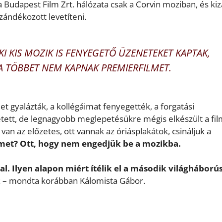
a Budapest Film Zrt. hálózata csak a Corvin moziban, és ki
ándékozott levetíteni.
KI KIS MOZIK IS FENYEGETŐ ÜZENETEKET KAPTAK,
HA TÖBBET NEM KAPNAK PREMIERFILMET.
met gyalázták, a kollégáimat fenyegették, a forgatási
hetett, de legnagyobb meglepetésükre mégis elkészült a fil
van az előzetes, ott vannak az óriásplakátok, csináljuk a
ilmet? Ott, hogy nem engedjük be a mozikba.
l. Ilyen alapon miért ítélik el a második világháború
k
– mondta korábban Kálomista Gábor.