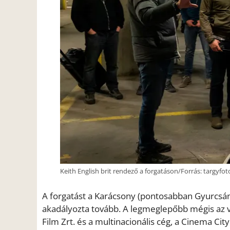
Keith English brit rendező a forgatáson/Forrás: targyf
A forgatást a Karácsony (pontosabban Gyurcsán
akadályozta tovább. A legmeglepőbb mégis az 
Film Zrt. és a multinacionális cég, a Cinema City