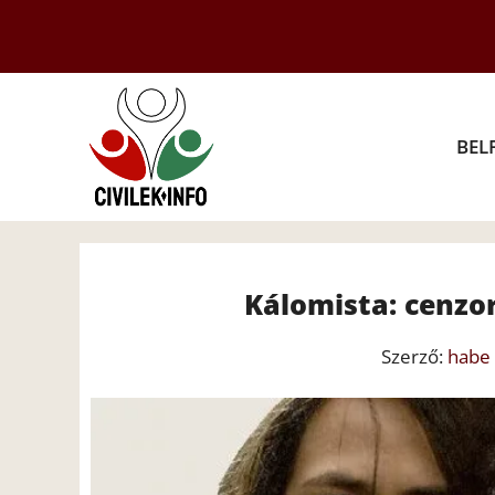
Kilépés
a
tartalomba
BEL
Kálomista: cenzor
Szerző:
habe