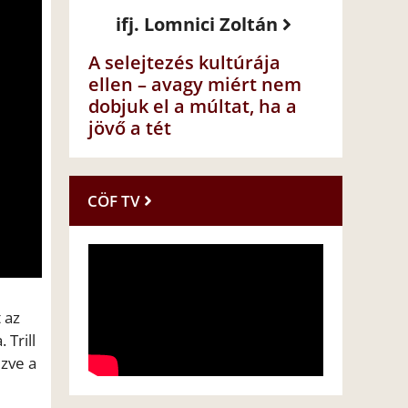
ifj. Lomnici Zoltán
A selejtezés kultúrája
ellen – avagy miért nem
dobjuk el a múltat, ha a
jövő a tét
CÖF TV
 az
 Trill
ezve a