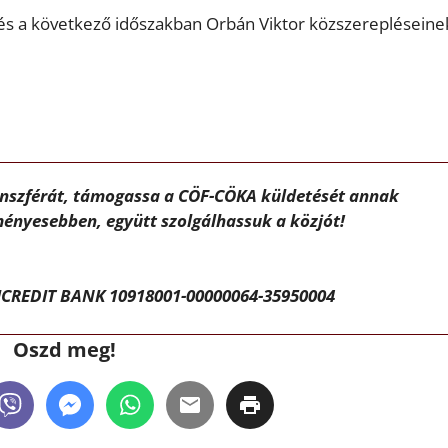
 és a következő időszakban Orbán Viktor közszerepléseine
ánszférát, támogassa a CÖF-CÖKA küldetését annak
ényesebben, együtt szolgálhassuk a közjót!
CREDIT BANK 10918001-00000064-35950004
Oszd meg!