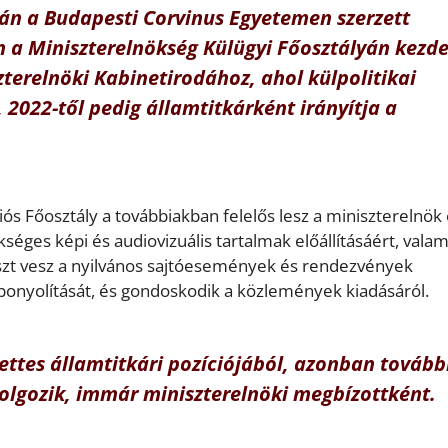
án a Budapesti Corvinus Egyetemen szerzett
 a Miniszterelnökség Külügyi Főosztályán kezde
zterelnöki Kabinetirodához, ahol külpolitikai
2022-től pedig államtitkárként irányítja a
ós Főosztály a továbbiakban felelős lesz a miniszterelnök 
éges képi és audiovizuális tartalmak előállításáért, valam
észt vesz a nyilvános sajtóesemények és rendezvények
lebonyolítását, és gondoskodik a közlemények kiadásáról.
ettes államtitkári pozíciójából, azonban tovább
dolgozik, immár miniszterelnöki megbízottként.