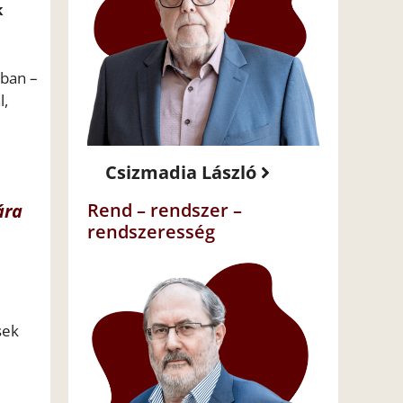
k
ában –
l,
Csizmadia László
ára
Rend – rendszer –
rendszeresség
sek