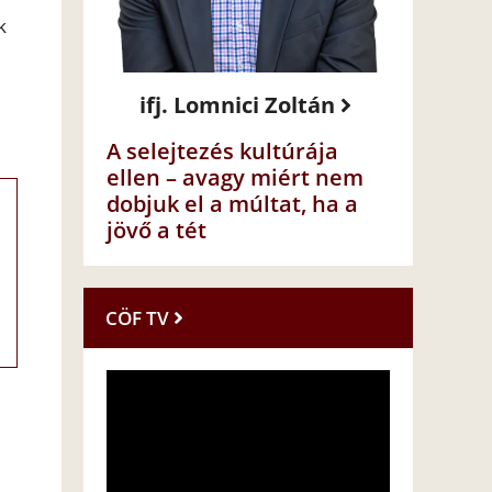
k
ifj. Lomnici Zoltán
A selejtezés kultúrája
ellen – avagy miért nem
dobjuk el a múltat, ha a
jövő a tét
CÖF TV