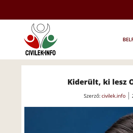
Kilépés
a
tartalomba
BEL
Kiderült, ki lesz
Szerző:
civilek.info