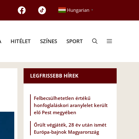
Hungarian
▼
A
HITÉLET
SZÍNES
SPORT
LEGFRISSEBB HÍREK
Felbecsülhetetlen értékű
honfoglaláskori aranylelet került
elő Pest megyében
Őrült végjáték, 28 év után ismét
Európa-bajnok Magyarország