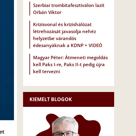
Szerbiai trombitafesztiválon lazít
Orbán Viktor
Krízisvonal és krízishálózat
létrehozását javasolja nehéz
helyzetbe várandós
édesanyáknak a KDNP + VIDEÓ
Magyar Péter: Átmeneti megoldás
kell Paks I-re, Paks II-t pedig újra
kell tervezni
KIEMELT BLOGOK
et