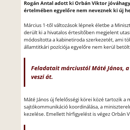
Rogán Antal adott ki Orbán Viktor jóváhagyá
értelmében egyelőre nem neveznek ki új hel
Március 1-től változások lépnek életbe a Minis
derült ki a hivatalos értesítőben megjelent utas
módosította a kabinetiroda szerkezetét, ami töb
államtitkári pozíciója egyelőre nem kerül betölt
Feladatait márciustól Máté János, a
veszi át.
Máté János új felelősségi körei közé tartozik a 
sajtókommunikáció koordinálása, a minisztereln
kezelése. Emellett hírfigyelést is végez Orbán 