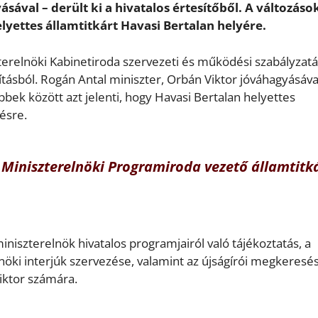
sával – derült ki a hivatalos értesítőből. A változáso
yettes államtitkárt Havasi Bertalan helyére.
zterelnöki Kabinetiroda szervezeti és működési szabályzat
ításból. Rogán Antal miniszter, Orbán Viktor jóváhagyásáva
bek között azt jelenti, hogy Havasi Bertalan helyettes
ésre.
 Miniszterelnöki Programiroda vezető államtitk
miniszterelnök hivatalos programjairól való tájékoztatás, a
öki interjúk szervezése, valamint az újságírói megkeresé
Viktor számára.