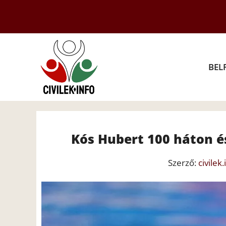
Kilépés
a
tartalomba
BEL
Kós Hubert 100 háton é
Szerző:
civilek.