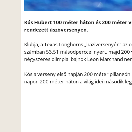
Kós Hubert 100 méter háton és 200 méter ve
rendezett úszóversenyen.
Klubja, a Texas Longhorns „háziversenyén” az ol
számban 53.51 másodperccel nyert, majd 200 ve
négyszeres olimpiai bajnok Leon Marchand nem
Kós a verseny első napján 200 méter pillangón
napon 200 méter háton a világ idei második legj