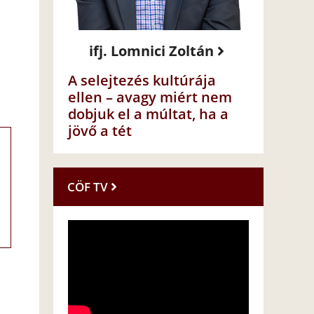
ifj. Lomnici Zoltán
A selejtezés kultúrája
ellen – avagy miért nem
dobjuk el a múltat, ha a
jövő a tét
CÖF TV