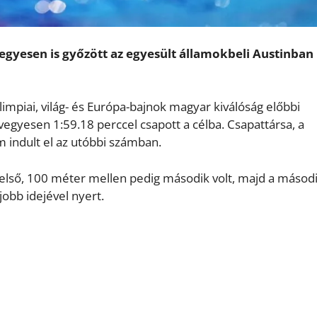
gyesen is győzött az egyesült államokbeli Austinban
impiai, világ- és Európa-bajnok magyar kiválóság előbbi
gyesen 1:59.18 perccel csapott a célba. Csapattársa, a
 indult el az utóbbi számban.
 első, 100 méter mellen pedig második volt, majd a másod
obb idejével nyert.