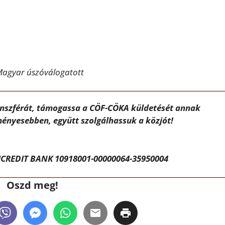
Magyar úszóválogatott
ánszférát, támogassa a CÖF-CÖKA küldetését annak
ényesebben, együtt szolgálhassuk a közjót!
CREDIT BANK 10918001-00000064-35950004
Oszd meg!