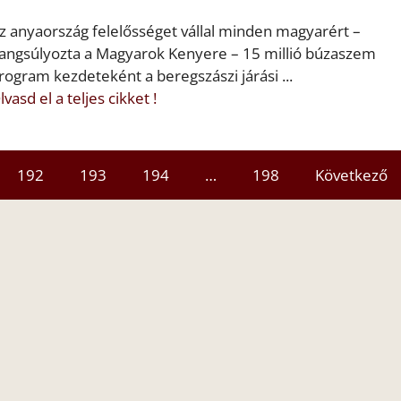
z anyaország felelősséget vállal minden magyarért –
angsúlyozta a Magyarok Kenyere – 15 millió búzaszem
rogram kezdeteként a beregszászi járási ...
lvasd el a teljes cikket !
192
193
194
…
198
Következő