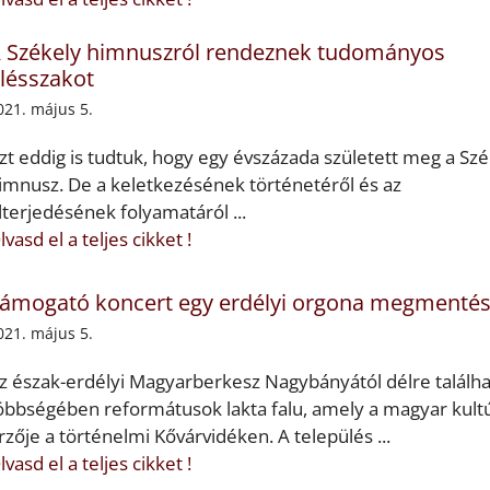
 Székely himnuszról rendeznek tudományos
lésszakot
021. május 5.
zt eddig is tudtuk, hogy egy évszázada született meg a Szé
imnusz. De a keletkezésének történetéről és az
lterjedésének folyamatáról ...
lvasd el a teljes cikket !
ámogató koncert egy erdélyi orgona megmenté
021. május 5.
z észak-erdélyi Magyarberkesz Nagybányától délre találha
öbbségében reformátusok lakta falu, amely a magyar kult
rzője a történelmi Kővárvidéken. A település ...
lvasd el a teljes cikket !