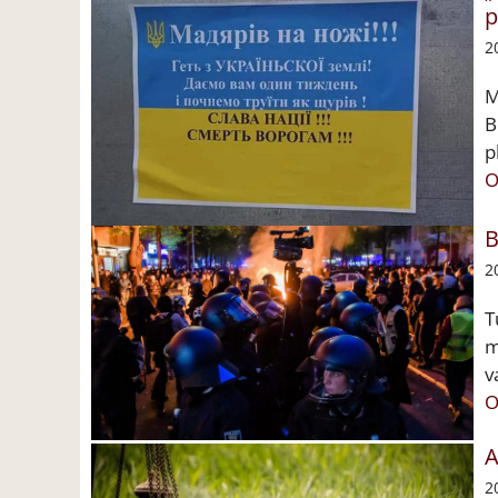
p
2
M
B
p
O
B
2
T
m
v
O
A
2