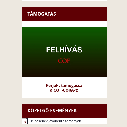
TÁMOGATÁS
Kérjük, támogassa
a CÖF-CÖKA-t!
KÖZELGŐ ESEMÉNYEK
Nincsenek jövőbeni események.
N