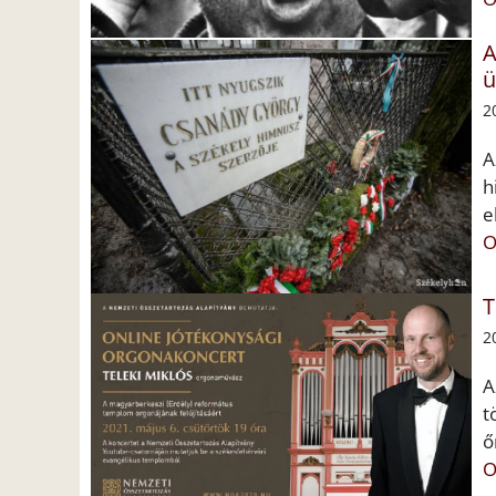
A
ü
2
A
h
e
O
T
2
A
t
ő
O