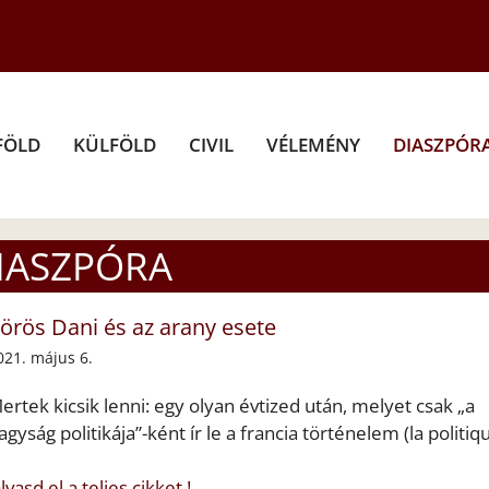
FÖLD
KÜLFÖLD
CIVIL
VÉLEMÉNY
DIASZPÓR
IASZPÓRA
örös Dani és az arany esete
021. május 6.
ertek kicsik lenni: egy olyan évtized után, melyet csak „a
agyság politikája”-ként ír le a francia történelem (la politiq
lvasd el a teljes cikket !