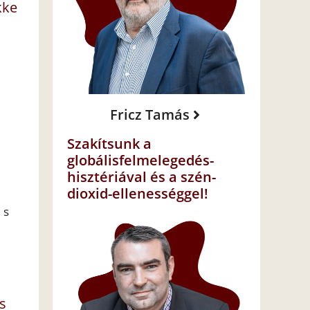
kke
Fricz Tamás
Szakítsunk a
globálisfelmelegedés-
hisztériával és a szén-
dioxid-ellenességgel!
 s
s