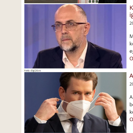
K
i
2
M
k
e
O
A
2
A
b
k
O