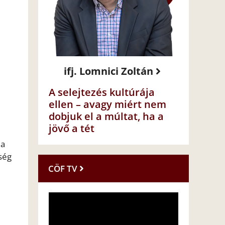
ifj. Lomnici Zoltán
A selejtezés kultúrája
ellen – avagy miért nem
dobjuk el a múltat, ha a
jövő a tét
 a
ség
CÖF TV