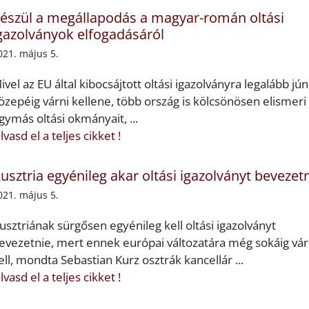
észül a megállapodás a magyar-román oltási
gazolványok elfogadásáról
021. május 5.
ivel az EU által kibocsájtott oltási igazolványra legalább jún
özepéig várni kellene, több ország is kölcsönösen elismeri
gymás oltási okmányait, ...
lvasd el a teljes cikket !
usztria egyénileg akar oltási igazolványt bevezetn
021. május 5.
usztriának sürgősen egyénileg kell oltási igazolványt
evezetnie, mert ennek európai változatára még sokáig vár
ell, mondta Sebastian Kurz osztrák kancellár ...
lvasd el a teljes cikket !