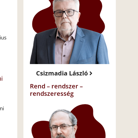
ius
Csizmadia László
i
Rend – rendszer –
rendszeresség
ni