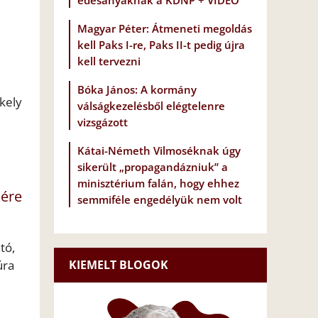
édesanyáknak a KDNP + VIDEÓ
Magyar Péter: Átmeneti megoldás
kell Paks I-re, Paks II-t pedig újra
kell tervezni
Bóka János: A kormány
kely
válságkezelésből elégtelenre
vizsgázott
Kátai-Németh Vilmoséknak úgy
sikerült „propagandázniuk” a
minisztérium falán, hogy ehhez
sére
semmiféle engedélyük nem volt
tó,
úra
KIEMELT BLOGOK