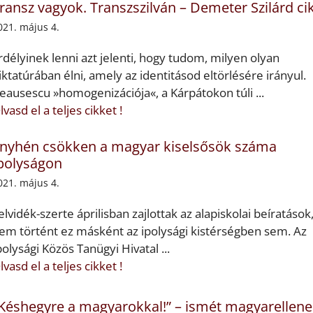
ransz vagyok. Transzszilván – Demeter Szilárd ci
021. május 4.
rdélyinek lenni azt jelenti, hogy tudom, milyen olyan
iktatúrában élni, amely az identitásod eltörlésére irányul.
eausescu »homogenizációja«, a Kárpátokon túli ...
lvasd el a teljes cikket !
nyhén csökken a magyar kiselsősök száma
polyságon
021. május 4.
elvidék-szerte áprilisban zajlottak az alapiskolai beíratások,
em történt ez másként az ipolysági kistérségben sem. Az
polysági Közös Tanügyi Hivatal ...
lvasd el a teljes cikket !
Késhegyre a magyarokkal!” – ismét magyarellene