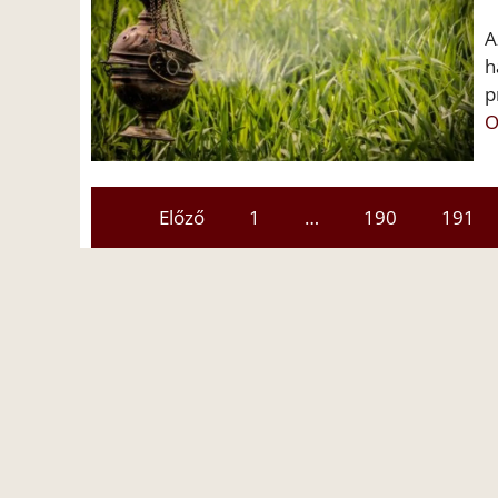
A
h
p
O
Előző
1
…
190
191