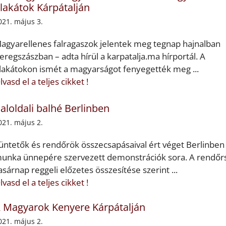
lakátok Kárpátalján
021. május 3.
agyarellenes falragaszok jelentek meg tegnap hajnalban
eregszászban – adta hírül a karpatalja.ma hírportál. A
lakátokon ismét a magyarságot fenyegették meg ...
lvasd el a teljes cikket !
aloldali balhé Berlinben
021. május 2.
üntetők és rendőrök összecsapásaival ért véget Berlinben
unka ünnepére szervezett demonstrációk sora. A rendőr
asárnap reggeli előzetes összesítése szerint ...
lvasd el a teljes cikket !
 Magyarok Kenyere Kárpátalján
021. május 2.