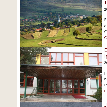
T
2
E
d
C
O
E
I
2
F
n
I
O
„