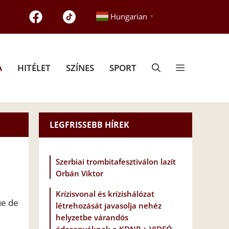
Hungarian
▼
A
HITÉLET
SZÍNES
SPORT
LEGFRISSEBB HÍREK
Szerbiai trombitafesztiválon lazít
Orbán Viktor
Krízisvonal és krízishálózat
ue de
létrehozását javasolja nehéz
helyzetbe várandós