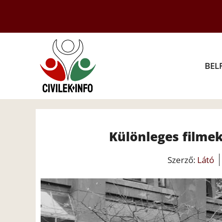
Kilépés
a
tartalomba
BEL
Különleges filme
Szerző:
Látó