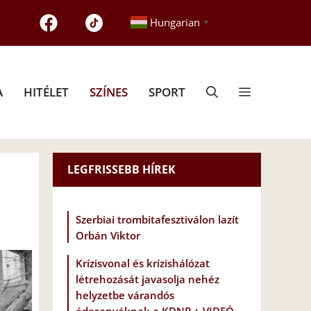
Hungarian
▼
A
HITÉLET
SZÍNES
SPORT
LEGFRISSEBB HÍREK
Szerbiai trombitafesztiválon lazít
Orbán Viktor
Krízisvonal és krízishálózat
létrehozását javasolja nehéz
helyzetbe várandós