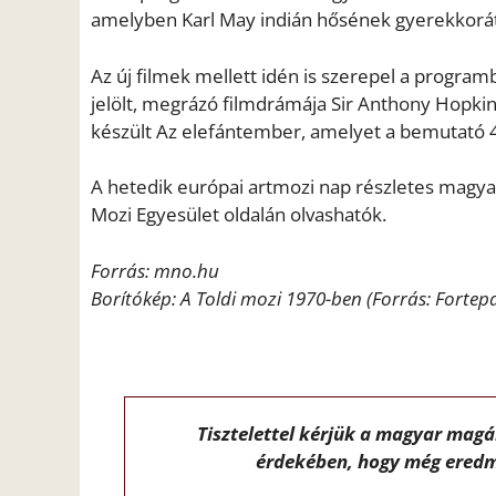
amelyben Karl May indián hősének gyerekkorá
Az új filmek mellett idén is szerepel a programb
jelölt, megrázó filmdrámája Sir Anthony Hopkins
készült Az elefántember, amelyet a bemutató 40
A hetedik európai artmozi nap részletes magyaro
Mozi Egyesület oldalán olvashatók.
Forrás: mno.hu
Borítókép: A Toldi mozi 1970-ben (Forrás: Fortep
Tisztelettel kérjük a magyar mag
érdekében, hogy még eredm