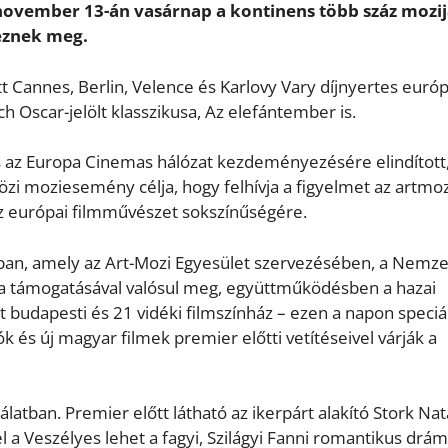
 november 13-án vasárnap a kontinens több száz mozi
eznek meg.
 Cannes, Berlin, Velence és Karlovy Vary díjnyertes európ
ch Oscar-jelölt klasszikusa, Az elefántember is.
 az Europa Cinemas hálózat kezdeményezésére elindított,
 moziesemény célja, hogy felhívja a figyelmet az artmoz
 az európai filmművészet sokszínűségére.
an, amely az Art-Mozi Egyesület szervezésében, a Nemze
ia támogatásával valósul meg, együttműködésben a hazai
t budapesti és 21 vidéki filmszínház – ezen a napon speciál
ók és új magyar filmek premier előtti vetítéseivel várják a
álatban. Premier előtt látható az ikerpárt alakító Stork Na
 a Veszélyes lehet a fagyi, Szilágyi Fanni romantikus drám