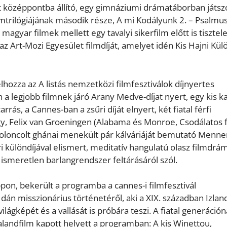
st középpontba állító, egy gimnáziumi drámatáborban játs
filmtrilógiájának második része, A mi Kodályunk 2. – Psalmu
gyar filmek mellett egy tavalyi sikerfilm előtt is tisztel
az Art-Mozi Egyesület filmdíját, amelyet idén Kis Hajni Kül
hozza az A listás nemzetközi filmfesztiválok díjnyertes
n a legjobb filmnek járó Arany Medve-díjat nyert, egy kis k
rás, a Cannes-ban a zsűri díját elnyert, két fiatal férfi
, Felix van Groeningen (Alabama és Monroe, Csodálatos fi
zatoloncolt ghánai menekült pár kálváriáját bemutató Menne
i különdíjával elismert, meditatív hangulatú olasz filmdrá
smeretlen barlangrendszer feltárásáról szól.
on, bekerült a programba a cannes-i filmfesztivál
dán misszionárius történetéről, aki a XIX. században Izlan
ilágképét és a vallását is próbára teszi. A fiatal generáció
landfilm kapott helyett a programban: A kis Winettou,