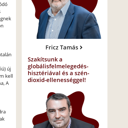
zódó
s
egnek
ön
Fricz Tamás
atalán
Szakítsunk a
globálisfelmelegedés-
ú) új
hisztériával és a szén-
m kell
dioxid-ellenességgel!
ma, A
dra
nak