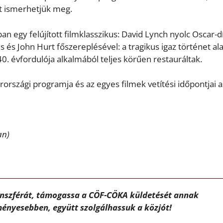
t ismerhetjük meg.
an egy felújított filmklasszikus: David Lynch nyolc Oscar-dí
 és John Hurt főszereplésével: a tragikus igaz történet al
. évfordulója alkalmából teljes körűen restauráltak.
rszági programja és az egyes filmek vetítési időpontjai a
an)
ánszférát, támogassa a CÖF-CÖKA küldetését annak
ényesebben, együtt szolgálhassuk a közjót!