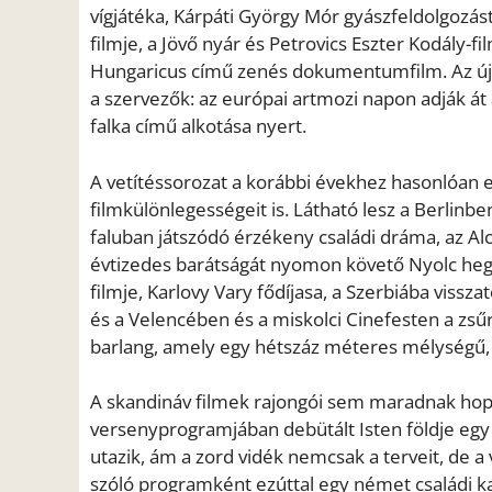
vígjátéka, Kárpáti György Mór gyászfeldolgozá
filmje, a Jövő nyár és Petrovics Eszter Kodály-
Hungaricus című zenés dokumentumfilm. Az új ma
a szervezők: az európai artmozi napon adják át 
falka című alkotása nyert.
A vetítéssorozat a korábbi évekhez hasonlóan el
filmkülönlegességeit is. Látható lesz a Berlinbe
faluban játszódó érzékeny családi dráma, az Alcar
évtizedes barátságát nyomon követő Nyolc hegy
filmje, Karlovy Vary fődíjasa, a Szerbiába viss
és a Velencében és a miskolci Cinefesten a zsűr
barlang, amely egy hétszáz méteres mélységű, i
A skandináv filmek rajongói sem maradnak hopp
versenyprogramjában debütált Isten földje egy 
utazik, ám a zord vidék nemcsak a terveit, de a v
szóló programként ezúttal egy német családi ka