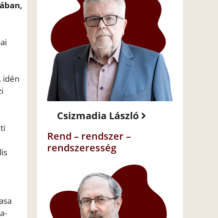
jában,
ai
 idén
i
Csizmadia László
ti
Rend – rendszer –
rendszeresség
is
tasa
a-