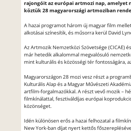
rajongóit az európai artmozi nap, amelyet
köztük 28 magyarországi artmoziban rend
A hazai programot három új magyar film mellett
alkotásai színesítik, és műsorra kerül David Lyn
Az Artmozik Nemzetközi Szövetsége (CICAE) és
már hetedik alkalommal megvalósuló nemzetközi
mint kulturális és közösségi tér fontosságára,
Magyarországon 28 mozi vesz részt a programb
Kulturális Alap és a Magyar Művészeti Akadém
artfilm-forgalmazókkal. A részt vevő mozik – hé
filmkínálattal, fesztiváldíjas európai koprodukci
közönséget.
Idén különösen erős a hazai felhozatal a filmkín
New York-ban díjat nyert kettős főszereplésével