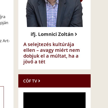
jra
apján
ifj. Lomnici Zoltán
z Art-
A selejtezés kultúrája
ellen – avagy miért nem
dobjuk el a múltat, ha a
jövő a tét
CÖF TV