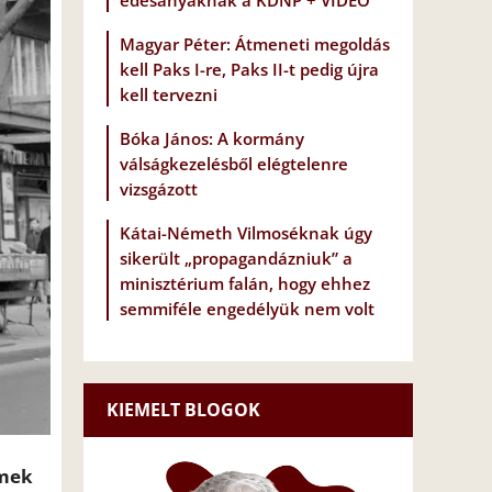
édesanyáknak a KDNP + VIDEÓ
Magyar Péter: Átmeneti megoldás
kell Paks I-re, Paks II-t pedig újra
kell tervezni
Bóka János: A kormány
válságkezelésből elégtelenre
vizsgázott
Kátai-Németh Vilmoséknak úgy
sikerült „propagandázniuk” a
minisztérium falán, hogy ehhez
semmiféle engedélyük nem volt
KIEMELT BLOGOK
lmek