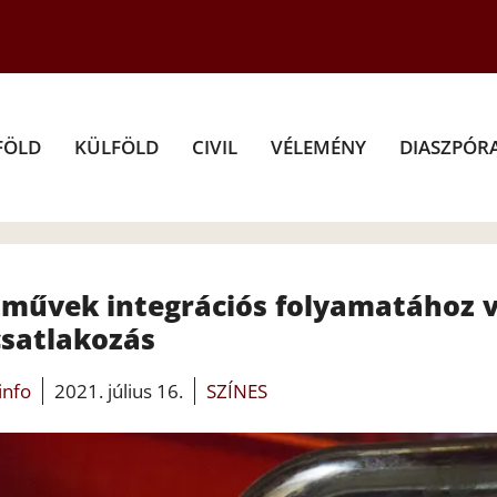
FÖLD
KÜLFÖLD
CIVIL
VÉLEMÉNY
DIASZPÓR
zművek integrációs folyamatához 
csatlakozás
.info
2021. július 16.
SZÍNES