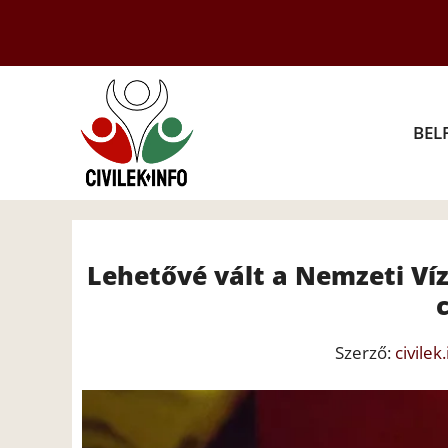
Kilépés
a
tartalomba
BEL
Lehetővé vált a Nemzeti Ví
Szerző:
civilek