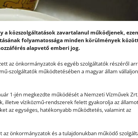
y a közszolgáltatások zavartalanul működjenek, eze
ellátásának folyamatossága minden körülmények közöt
 hozzáférés alapvető emberi jog.
ett az önkormányzatok és egyéb szolgáltatók részéről arr
zmű-szolgáltatók működtetésében a magyar állam vállaljon
uár 1-jén megkezdte működését a Nemzeti Vízművek Zrt.
k, illetve víziközmű-rendszerek felett gyakorolja az államo
geket az egységes, hatékonyabb működtetés, valamint az
ált az önkormányzatok és a tulajdonukban működő szolgált