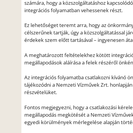
számára, hogy a közszolgáltatáshoz kapcsolódó
integrációs folyamatban vehessenek részt.
Ez lehetőséget teremt arra, hogy az önkormányzat
célszerűnek tartják, úgy a közszolgáltatással já
érdekek szem előtt tartásával – ingyenesen áta
A meghatározott feltételekhez kötött integráci
megállapodások aláírása a felek részéről önké
Az integrációs folyamatba csatlakozni kívánó ön
tájékozódni a Nemzeti Vízművek Zrt. honlapján 
részvételüket.
Fontos megjegyezni, hogy a csatlakozási kérel
megállapodás megkötését a Nemzeti Vízművek Zr
egyedi körülmények mérlegelése alapján törté