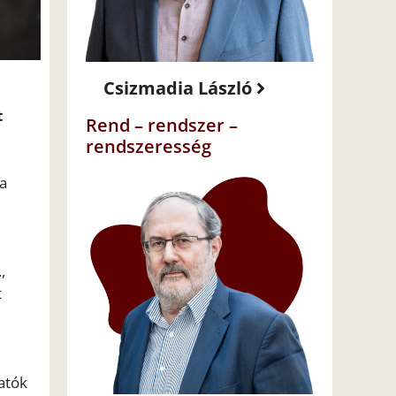
Csizmadia László
n
t
Rend – rendszer –
rendszeresség
a
,
t
atók