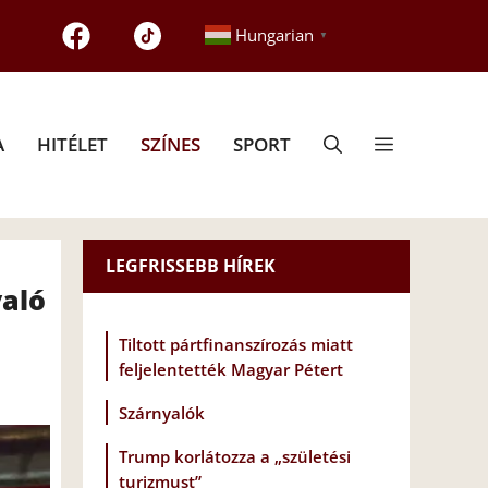
Hungarian
▼
A
HITÉLET
SZÍNES
SPORT
LEGFRISSEBB HÍREK
való
Tiltott pártfinanszírozás miatt
feljelentették Magyar Pétert
Szárnyalók
Trump korlátozza a „születési
turizmust”