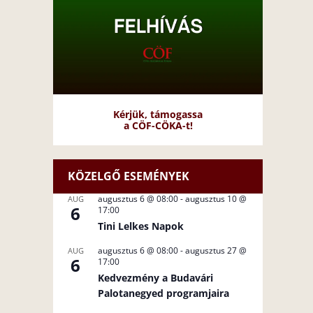
Kérjük, támogassa
a CÖF-CÖKA-t!
KÖZELGŐ ESEMÉNYEK
augusztus 6 @ 08:00
-
augusztus 10 @
AUG
6
17:00
Tini Lelkes Napok
augusztus 6 @ 08:00
-
augusztus 27 @
AUG
6
17:00
Kedvezmény a Budavári
Palotanegyed programjaira