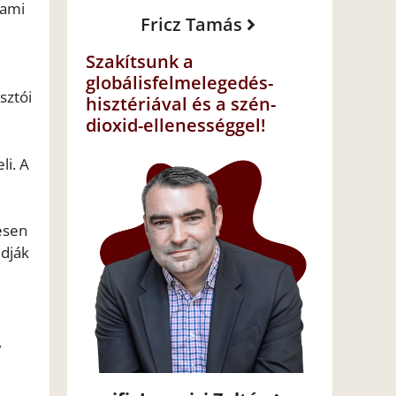
lami
Fricz Tamás
Szakítsunk a
globálisfelmelegedés-
sztói
hisztériával és a szén-
dioxid-ellenességgel!
li. A
esen
udják
,