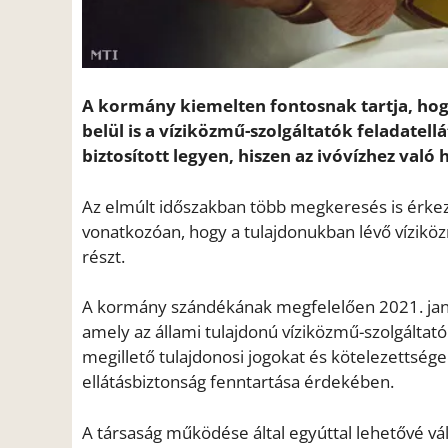
A kormány kiemelten fontosnak tartja, hog
belül is a víziközmű-szolgáltatók feladat
biztosított legyen, hiszen az ivóvízhez való
Az elmúlt időszakban több megkeresés is érkez
vonatkozóan, hogy a tulajdonukban lévő vízikö
részt.
A kormány szándékának megfelelően 2021. jan
amely az állami tulajdonú víziközmű-szolgáltató
megillető tulajdonosi jogokat és kötelezettsé
ellátásbiztonság fenntartása érdekében.
A társaság működése által egyúttal lehetővé v