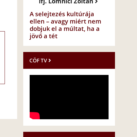
ifj. Lomnici Zoltán
A selejtezés kultúrája
ellen – avagy miért nem
dobjuk el a múltat, ha a
jövő a tét
CÖF TV