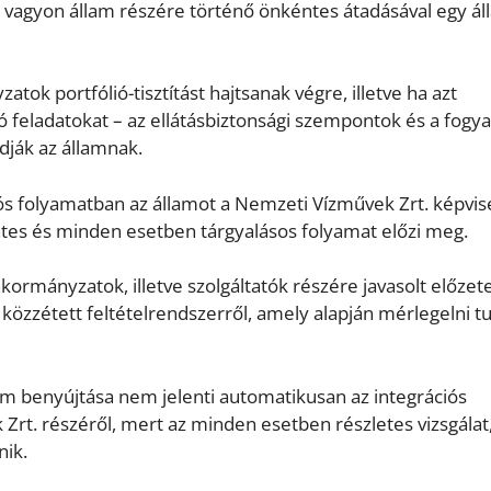
 vagyon állam részére történő önkéntes átadásával egy ál
ok portfólió-tisztítást hajtsanak végre, illetve ha azt
ró feladatokat – az ellátásbiztonsági szempontok és a fogya
dják az államnak.
ós folyamatban az államot a Nemzeti Vízművek Zrt. képvise
ntes és minden esetben tárgyalásos folyamat előzi meg.
kormányzatok, illetve szolgáltatók részére javasolt előzet
közzétett feltételrendszerről, amely alapján mérlegelni t
em benyújtása nem jelenti automatikusan az integrációs
t. részéről, mert az minden esetben részletes vizsgálat
nik.