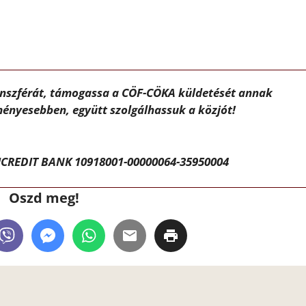
ánszférát, támogassa a CÖF-CÖKA küldetését annak
ényesebben, együtt szolgálhassuk a közjót!
CREDIT BANK 10918001-00000064-35950004
Oszd meg!