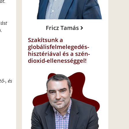
át.
tást
Fricz Tamás
.
Szakítsunk a
globálisfelmelegedés-
hisztériával és a szén-
dioxid-ellenességgel!
ő-, és