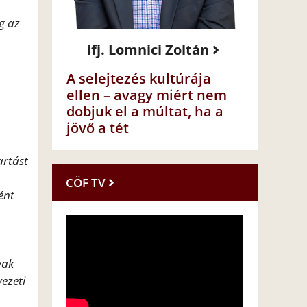
g az
ifj. Lomnici Zoltán
A selejtezés kultúrája
ellen – avagy miért nem
dobjuk el a múltat, ha a
jövő a tét
artást
CÖF TV
ént
a
yak
ezeti