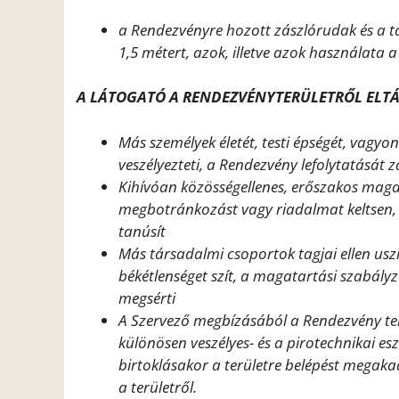
a Rendezvényre hozott zászlórudak és a 
1,5 métert, azok, illetve azok használata 
A LÁTOGATÓ A RENDEZVÉNYTERÜLETRŐL ELTÁ
Más személyek életét, testi épségét, vagyo
veszélyezteti, a Rendezvény lefolytatását 
Kihívóan közösségellenes, erőszakos mag
megbotránkozást vagy riadalmat keltsen, 
tanúsít
Más társadalmi csoportok tagjai ellen us
békétlenséget szít, a magatartási szabály
megsérti
A Szervező megbízásából a Rendezvény te
különösen veszélyes- és a pirotechnikai es
birtoklásakor a területre belépést megakad
a területről.