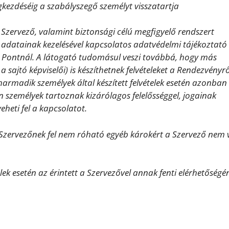
gkezdéséig a szabályszegő személyt visszatartja
a Szervező, valamint biztonsági célú megfigyelő rendszert
 adatainak kezelésével kapcsolatos adatvédelmi tájékoztató
s Pontnál. A látogató tudomásul veszi továbbá, hogy más
sajtó képviselői) is készíthetnek felvételeket a Rendezvényrő
 harmadik személyek által készített felvételek esetén azonban
en személyek tartoznak kizárólagos felelősséggel, jogainak
eheti fel a kapcsolatot.
Szervezőnek fel nem róható egyéb károkért a Szervező nem v
ek esetén az érintett a Szervezővel annak fenti elérhetőségé