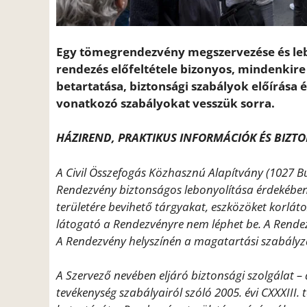
Egy tömegrendezvény megszervezése és lebon
rendezés előfeltétele bizonyos, mindenkir
betartatása, biztonsági szabályok előírása
vonatkozó szabályokat vesszük sorra.
HÁZIREND, PRAKTIKUS INFORMÁCIÓK ÉS BIZT
A Civil Összefogás Közhasznú Alapítvány (1027 Bu
Rendezvény biztonságos lebonyolítása érdekében
területére bevihető tárgyakat, eszközöket korlátoz
látogató a Rendezvényre nem léphet be. A Rendez
A Rendezvény helyszínén a magatartási szabályza
A Szervező nevében eljáró biztonsági szolgálat
tevékenység szabályairól szóló 2005. évi CXXXIII. t