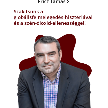
Fricz Tamás
Szakítsunk a
globálisfelmelegedés-hisztériával
és a szén-dioxid-ellenességgel!