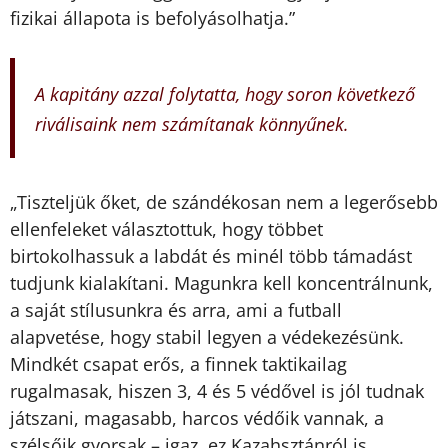
fizikai állapota is befolyásolhatja.”
A kapitány azzal folytatta, hogy soron következő
riválisaink nem számítanak könnyűnek.
„Tiszteljük őket, de szándékosan nem a legerősebb
ellenfeleket választottuk, hogy többet
birtokolhassuk a labdát és minél több támadást
tudjunk kialakítani. Magunkra kell koncentrálnunk,
a saját stílusunkra és arra, ami a futball
alapvetése, hogy stabil legyen a védekezésünk.
Mindkét csapat erős, a finnek taktikailag
rugalmasak, hiszen 3, 4 és 5 védővel is jól tudnak
játszani, magasabb, harcos védőik vannak, a
szélsőik gyorsak – igaz, ez Kazahsztánról is