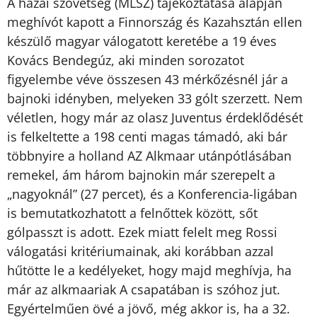
A hazai szövetség (MLSZ) tájékoztatása alapján
meghívót kapott a Finnország és Kazahsztán ellen
készülő magyar válogatott keretébe a 19 éves
Kovács Bendegúz, aki minden sorozatot
figyelembe véve összesen 43 mérkőzésnél jár a
bajnoki idényben, melyeken 33 gólt szerzett. Nem
véletlen, hogy már az olasz Juventus érdeklődését
is felkeltette a 198 centi magas támadó, aki bár
többnyire a holland AZ Alkmaar utánpótlásában
remekel, ám három bajnokin már szerepelt a
„nagyoknál” (27 percet), és a Konferencia-ligában
is bemutatkozhatott a felnőttek között, sőt
gólpasszt is adott. Ezek miatt felelt meg Rossi
válogatási kritériumainak, aki korábban azzal
hűtötte le a kedélyeket, hogy majd meghívja, ha
már az alkmaariak A csapatában is szóhoz jut.
Egyértelműen övé a jövő, még akkor is, ha a 32.