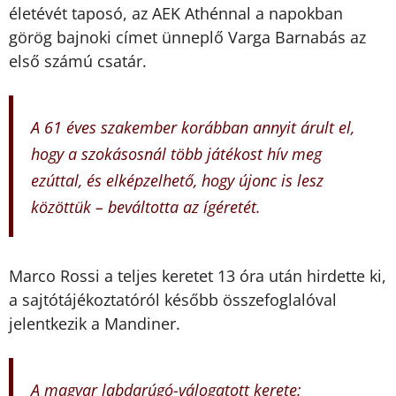
életévét taposó, az AEK Athénnal a napokban
görög bajnoki címet ünneplő Varga Barnabás az
első számú csatár.
A 61 éves szakember korábban annyit árult el,
hogy a szokásosnál több játékost hív meg
ezúttal, és elképzelhető, hogy újonc is lesz
közöttük – beváltotta az ígéretét.
Marco Rossi a teljes keretet 13 óra után hirdette ki,
a sajtótájékoztatóról később összefoglalóval
jelentkezik a Mandiner.
A magyar labdarúgó-válogatott kerete: