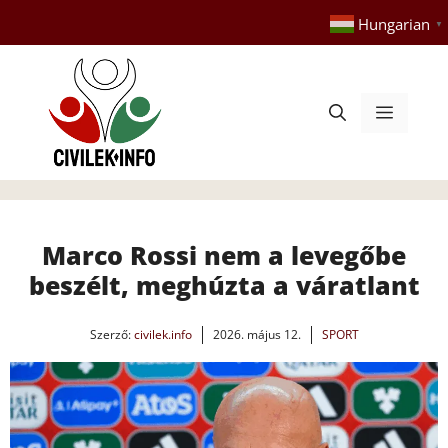
Kilépés
Hungarian
▼
a
tartalomba
Menü
Marco Rossi nem a levegőbe
beszélt, meghúzta a váratlant
Szerző:
civilek.info
2026. május 12.
SPORT