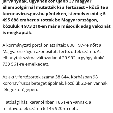
járványnak, ugyanakkor újabb 37 magyar
állampolgárnál mutatták ki a fertőzést – közölte a
koronavirus.gov.hu pénteken, kiemelve: eddig 5
495 888 embert oltottak be Magyarországon,
közülük 4 973 210-en már a második adag vakcinát
is megkapták.
A kormányzati portálon azt írták: 808 197-re nőtt a
Magyarországon azonosított fertőzöttek száma. Az
elhunytak száma változatlanul 29 992, a gyógyultaké
739 561-re emelkedett.
Az aktív fertőzöttek száma 38 644. Kórházban 98
koronavírusos beteget ápolnak, közülük 22-en vannak
lélegeztetőgépen.
Hatósági házi karanténban 1851-en vannak, a
mintavételek száma 6 145 920-ra nőtt.