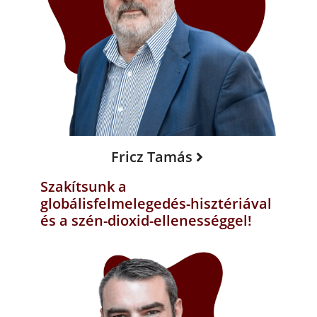
Fricz Tamás
Szakítsunk a
globálisfelmelegedés-hisztériával
és a szén-dioxid-ellenességgel!