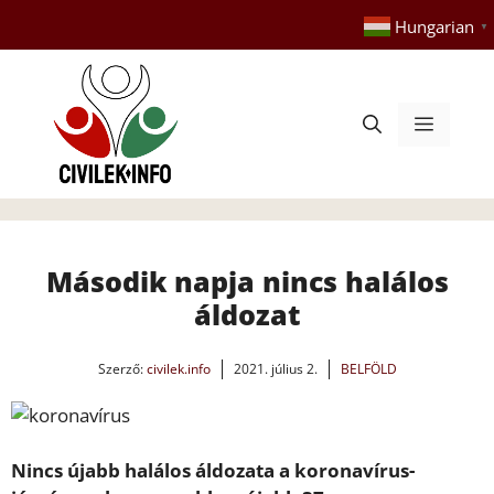
Kilépés
Hungarian
▼
a
tartalomba
Menü
Második napja nincs halálos
áldozat
Szerző:
civilek.info
2021. július 2.
BELFÖLD
Nincs újabb halálos áldozata a koronavírus-