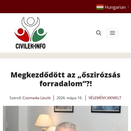
Kilépés
Hungarian
▼
a
tartalomba
Menü
Megkezdődött az „őszirózsás
forradalom”?!
Szerző:
Csizmadia László
2026. május 10.
VÉLEMÉNY
,
KIEMELT