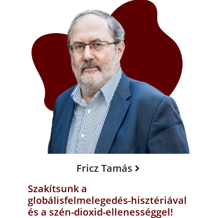
Fricz Tamás
Szakítsunk a
globálisfelmelegedés-hisztériával
és a szén-dioxid-ellenességgel!