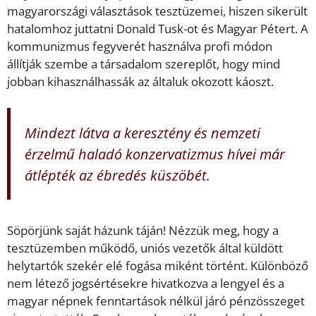
magyarországi választások tesztüzemei, hiszen sikerült
hatalomhoz juttatni Donald Tusk-ot és Magyar Pétert. A
kommunizmus fegyverét használva profi módon
állítják szembe a társadalom szereplőt, hogy mind
jobban kihasználhassák az általuk okozott káoszt.
Mindezt látva a keresztény és nemzeti
érzelmű haladó konzervatizmus hívei már
átlépték az ébredés küszöbét.
Söpörjünk saját házunk táján! Nézzük meg, hogy a
tesztüzemben működő, uniós vezetők által küldött
helytartók szekér elé fogása miként történt. Különböző
nem létező jogsértésekre hivatkozva a lengyel és a
magyar népnek fenntartások nélkül járó pénzösszeget