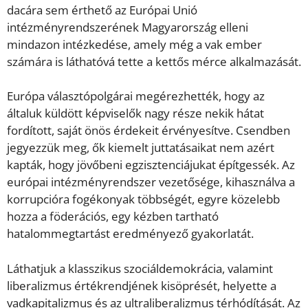
dacára sem érthető az Európai Unió
intézményrendszerének Magyarország elleni
mindazon intézkedése, amely még a vak ember
számára is láthatóvá tette a kettős mérce alkalmazását.
Európa választópolgárai megérezhették, hogy az
általuk küldött képviselők nagy része nekik hátat
fordított, saját önös érdekeit érvényesítve. Csendben
jegyezzük meg, ők kiemelt juttatásaikat nem azért
kapták, hogy jövőbeni egzisztenciájukat építgessék. Az
európai intézményrendszer vezetősége, kihasználva a
korrupcióra fogékonyak többségét, egyre közelebb
hozza a föderációs, egy kézben tartható
hatalommegtartást eredményező gyakorlatát.
Láthatjuk a klasszikus szociáldemokrácia, valamint
liberalizmus értékrendjének kisöprését, helyette a
vadkapitalizmus és az ultraliberalizmus térhódítását. Az