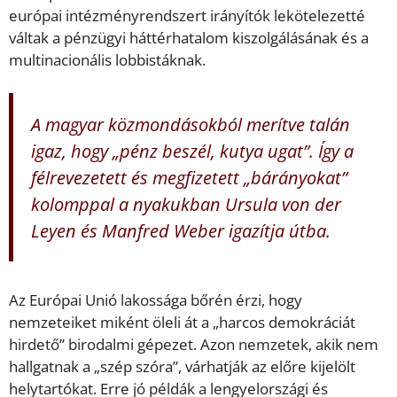
európai intézményrendszert irányítók lekötelezetté
váltak a pénzügyi háttérhatalom kiszolgálásának és a
multinacionális lobbistáknak.
A magyar közmondásokból merítve talán
igaz, hogy „pénz beszél, kutya ugat”. Így a
félrevezetett és megfizetett „bárányokat”
kolomppal a nyakukban Ursula von der
Leyen és Manfred Weber igazítja útba.
Az Európai Unió lakossága bőrén érzi, hogy
nemzeteiket miként öleli át a „harcos demokráciát
hirdető” birodalmi gépezet. Azon nemzetek, akik nem
hallgatnak a „szép szóra”, várhatják az előre kijelölt
helytartókat. Erre jó példák a lengyelországi és