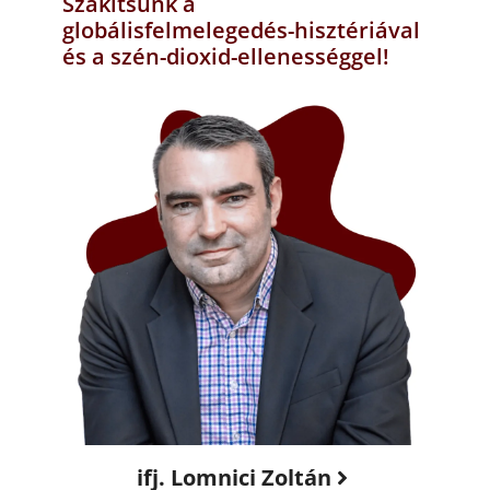
Szakítsunk a
globálisfelmelegedés-hisztériával
és a szén-dioxid-ellenességgel!
ifj. Lomnici Zoltán