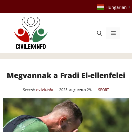
Kilépés
Hungarian
▼
a
tartalomba
Menü
Megvannak a Fradi El-ellenfelei
Szerző:
civilek.info
2025. augusztus 29.
SPORT