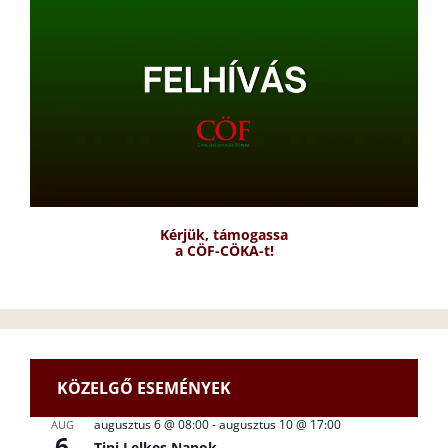
Kérjük, támogassa
a CÖF-CÖKA-t!
KÖZELGŐ ESEMÉNYEK
augusztus 6 @ 08:00
-
augusztus 10 @ 17:00
AUG
6
Tini Lelkes Napok