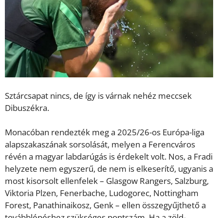
Sztárcsapat nincs, de így is várnak nehéz meccsek
Dibuszékra.
Monacóban rendezték meg a 2025/26-os Európa-liga
alapszakaszának sorsolását, melyen a Ferencváros
révén a magyar labdarúgás is érdekelt volt. Nos, a Fradi
helyzete nem egyszerű, de nem is elkeserítő, ugyanis a
most kisorsolt ellenfelek – Glasgow Rangers, Salzburg,
Viktoria Plzen, Fenerbache, Ludogorec, Nottingham
Forest, Panathinaikosz, Genk – ellen összegyűjthető a
továbblépéshez szükséges pontszám. Ha a zöld-