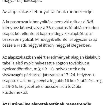
magyar bajnokcsapat.
Az alapszakasz lebonyolításának menetrendje
A kupasorozat lebonyolítása nem változik az előző
idényhez képest, azaz a 36 csapatos főtáblán minden
csapat két ellenfelet kap mindegyik kalapból, azaz
összesen nyolcat. Mindegyik ellenféllel egyszer csap
össze a Fradi, néggyel itthon, néggyel idegenben.
Az alapszakaszban elért eredmények alapján kialakult
tabella első nyolc helyezettje rögtön továbbjut a
nyolcaddöntőbe, míg a 9–16. helyezettek oda-
visszavágós párharcot játszanak a 17–24. helyezett
csapatok valamelyikével a legjobb 16 közé jutásért, míg
a 25–36. helyezettek elbúcsúznak a további
küzdelmektől.
Az Európa-liga alapszakaszának menetrendje