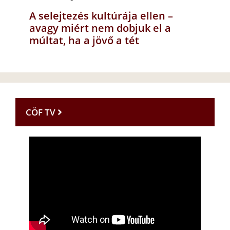
A selejtezés kultúrája ellen –
avagy miért nem dobjuk el a
múltat, ha a jövő a tét
CÖF TV