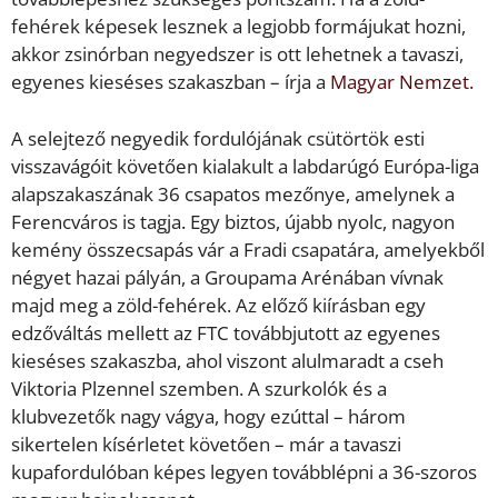
fehérek képesek lesznek a legjobb formájukat hozni,
akkor zsinórban negyedszer is ott lehetnek a tavaszi,
egyenes kieséses szakaszban – írja a
Magyar Nemzet.
A selejtező negyedik fordulójának csütörtök esti
visszavágóit követően kialakult a labdarúgó Európa-liga
alapszakaszának 36 csapatos mezőnye, amelynek a
Ferencváros is tagja. Egy biztos, újabb nyolc, nagyon
kemény összecsapás vár a Fradi csapatára, amelyekből
négyet hazai pályán, a Groupama Arénában vívnak
majd meg a zöld-fehérek. Az előző kiírásban egy
edzőváltás mellett az FTC továbbjutott az egyenes
kieséses szakaszba, ahol viszont alulmaradt a cseh
Viktoria Plzennel szemben. A szurkolók és a
klubvezetők nagy vágya, hogy ezúttal – három
sikertelen kísérletet követően – már a tavaszi
kupafordulóban képes legyen továbblépni a 36-szoros