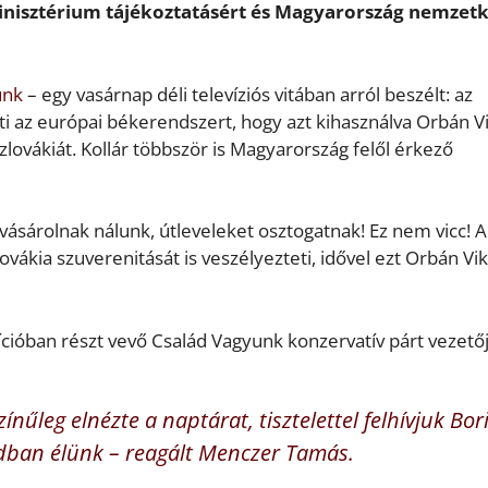
nisztérium tájékoztatásért és Magyarország nemzetk
unk
– egy vasárnap déli televíziós vitában arról beszélt: az
ti az európai békerendszert, hogy azt kihasználva Orbán V
lovákiát. Kollár többször is Magyarország felől érkező
ásárolnak nálunk, útleveleket osztogatnak! Ez nem vicc! A
vákia szuverenitását is veszélyezteti, idővel ezt Orbán Vik
cióban részt vevő Család Vagyunk konzervatív párt vezetőj
nűleg elnézte a naptárat, tisztelettel felhívjuk Bor
zadban élünk – reagált Menczer Tamás.