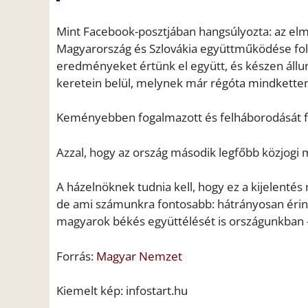
Mint Facebook-posztjában hangsúlyozta: az elm
Magyarország és Szlovákia együttműködése folya
eredményeket értünk el együtt, és készen állun
keretein belül, melynek már régóta mindketten
Keményebben fogalmazott és felháborodását fej
Azzal, hogy az ország második legfőbb közjogi 
A házelnöknek tudnia kell, hogy ez a kijelentés
de ami számunkra fontosabb: hátrányosan érinthe
magyarok békés együttélését is országunkban –
Forrás:
Magyar Nemzet
Kiemelt kép: infostart.hu