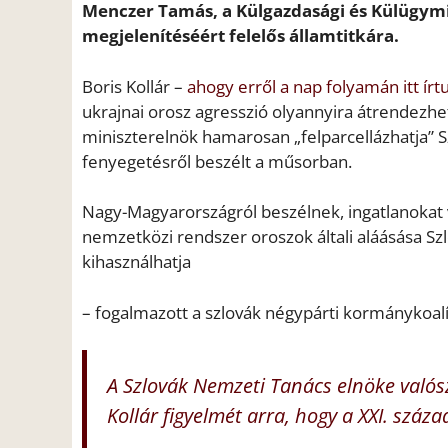
Menczer Tamás, a Külgazdasági és Külügymi
megjelenítéséért felelős államtitkára.
Boris Kollár –
ahogy erről a nap folyamán itt írt
ukrajnai orosz agresszió olyannyira átrendezhe
miniszterelnök hamarosan „felparcellázhatja” Sz
fenyegetésről beszélt a műsorban.
Nagy-Magyarországról beszélnek, ingatlanokat v
nemzetközi rendszer oroszok általi aláásása Szlo
kihasználhatja
– fogalmazott a szlovák négypárti kormánykoalí
A Szlovák Nemzeti Tanács elnöke valószí
Kollár figyelmét arra, hogy a XXI. szá