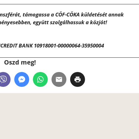
ánszférát, támogassa a CÖF-CÖKA küldetését annak
ényesebben, együtt szolgálhassuk a közjót!
CREDIT BANK 10918001-00000064-35950004
Oszd meg!