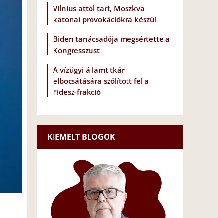
Vilnius attól tart, Moszkva
katonai provokációkra készül
Biden tanácsadója megsértette a
Kongresszust
A vízügyi államtitkár
elbocsátására szólított fel a
Fidesz-frakció
KIEMELT BLOGOK