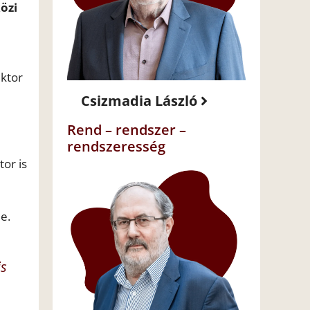
özi
iktor
Csizmadia László
Rend – rendszer –
rendszeresség
tor is
e.
is