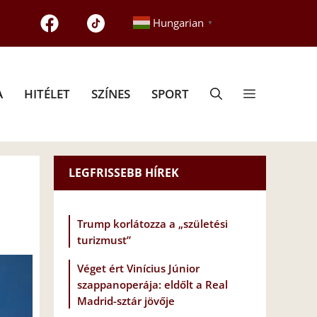
Hungarian
▼
A
HITÉLET
SZÍNES
SPORT
LEGFRISSEBB HÍREK
Trump korlátozza a „születési
turizmust”
Véget ért Vinícius Júnior
szappanoperája: eldőlt a Real
Madrid-sztár jövője