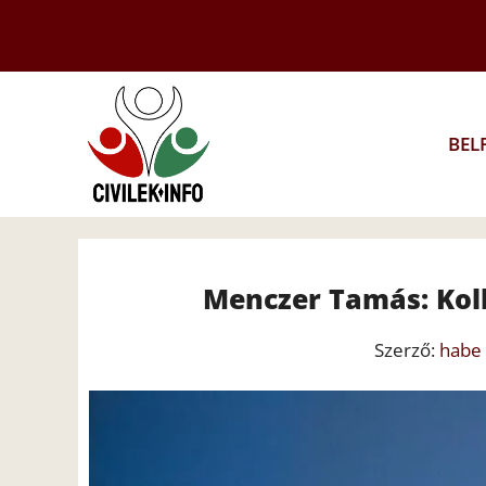
Kilépés
a
tartalomba
BEL
Menczer Tamás: Koll
Szerző:
habe