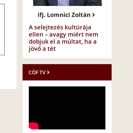
ifj. Lomnici Zoltán
A selejtezés kultúrája
ellen – avagy miért nem
dobjuk el a múltat, ha a
jövő a tét
CÖF TV