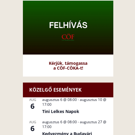
Kérjük, támogassa
a CÖF-CÖKA-t!
KÖZELGŐ ESEMÉNYEK
augusztus 6 @ 08:00
-
augusztus 10 @
AUG
6
17:00
Tini Lelkes Napok
augusztus 6 @ 08:00
-
augusztus 27 @
AUG
6
17:00
Kedvezmény a Budavári