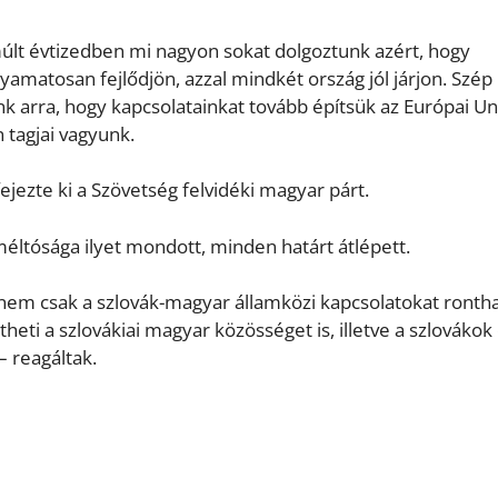
últ évtizedben mi nagyon sokat dolgoztunk azért, hogy
matosan fejlődjön, azzal mindkét ország jól járjon. Szép
k arra, hogy kapcsolatainkat tovább építsük az Európai Un
 tagjai vagyunk.
ezte ki a Szövetség felvidéki magyar párt.
méltósága ilyet mondott, minden határt átlépett.
 nem csak a szlovák-magyar államközi kapcsolatokat rontha
ti a szlovákiai magyar közösséget is, illetve a szlovákok 
 reagáltak.