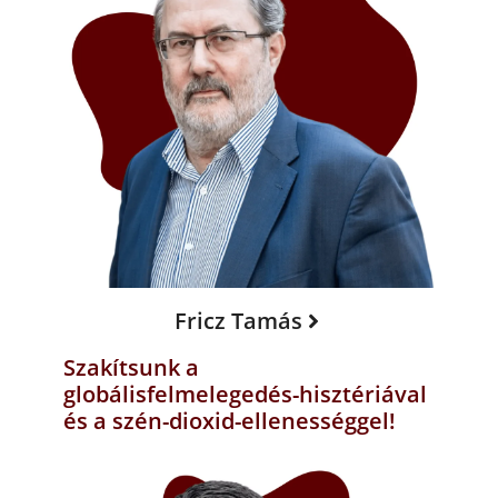
Fricz Tamás
Szakítsunk a
globálisfelmelegedés-hisztériával
és a szén-dioxid-ellenességgel!