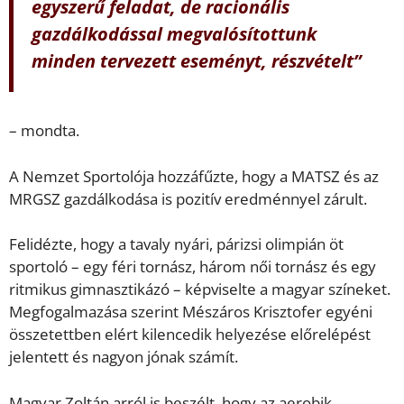
egyszerű feladat, de racionális
gazdálkodással megvalósítottunk
minden tervezett eseményt, részvételt”
– mondta.
A Nemzet Sportolója hozzáfűzte, hogy a MATSZ és az
MRGSZ gazdálkodása is pozitív eredménnyel zárult.
Felidézte, hogy a tavaly nyári, párizsi olimpián öt
sportoló – egy féri tornász, három női tornász és egy
ritmikus gimnasztikázó – képviselte a magyar színeket.
Megfogalmazása szerint Mészáros Krisztofer egyéni
összetettben elért kilencedik helyezése előrelépést
jelentett és nagyon jónak számít.
Magyar Zoltán arról is beszélt, hogy az aerobik