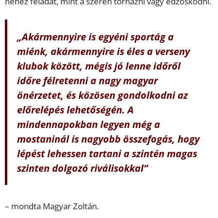
nehéz feladat, mint a szeren tornázni vagy edzősködni.
„Akármennyire is egyéni sportág a
miénk, akármennyire is éles a verseny
klubok között, mégis jó lenne időről
időre félretenni a nagy magyar
önérzetet, és közösen gondolkodni az
előrelépés lehetőségén. A
mindennapokban legyen még a
mostaninál is nagyobb összefogás, hogy
lépést lehessen tartani a szintén magas
szinten dolgozó riválisokkal”
– mondta Magyar Zoltán.