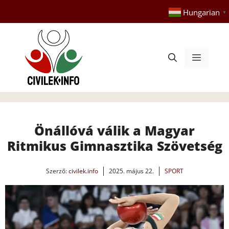
Kilépés
Hungarian
▼
a
tartalomba
Menü
Önállóvá válik a Magyar
Ritmikus Gimnasztika Szövetség
Szerző:
civilek.info
2025. május 22.
SPORT