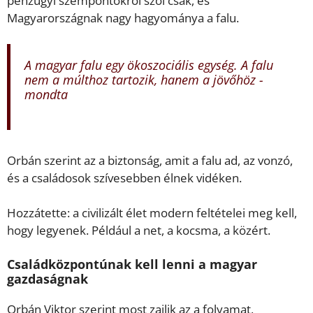
pénzügyi szempontokról szól csak, és
Magyarországnak nagy hagyománya a falu.
A magyar falu egy ökoszociális egység. A falu
nem a múlthoz tartozik, hanem a jövőhöz -
mondta
Orbán szerint az a biztonság, amit a falu ad, az vonzó,
és a családosok szívesebben élnek vidéken.
Hozzátette: a civilizált élet modern feltételei meg kell,
hogy legyenek. Például a net, a kocsma, a közért.
Családközpontúnak kell lenni a magyar
gazdaságnak
Orbán Viktor szerint most zajlik az a folyamat,