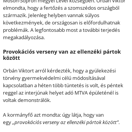
Moson-Sopron megyei Levél községben. Orbán Viktor
elmondta, hogy a fertőzés a szomszédos országból
származik. Jelenleg helyben vannak súlyos
következmények, de országosan is előfordulhatnak
problémák. A legfontosabb most a további terjedés
megakadályozása.
Provokációs verseny van az ellenzéki pártok
között
Orbán Viktort arról kérdezték, hogy a gyülekezési
törvény gyermekvédelmi célú módosításával
kapcsolatban a héten több tüntetés is volt, és péntek
reggel az interjúnak helyet adó MTVA épületénél is
voltak demonstrálók.
A kormányfő azt mondta: úgy látja, hogy van
egy
„provokációs verseny az ellenzéki pártok között”
.