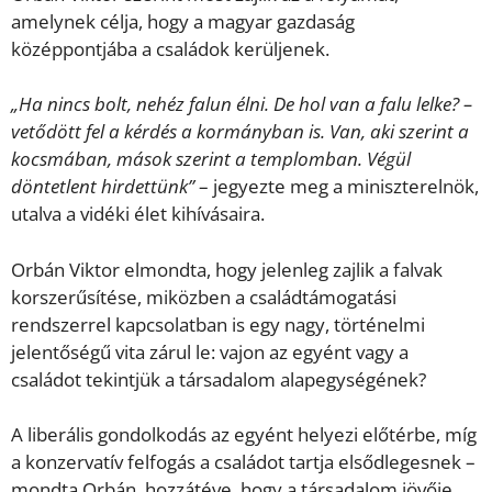
amelynek célja, hogy a magyar gazdaság
középpontjába a családok kerüljenek.
„Ha nincs bolt, nehéz falun élni. De hol van a falu lelke? –
vetődött fel a kérdés a kormányban is. Van, aki szerint a
kocsmában, mások szerint a templomban. Végül
döntetlent hirdettünk”
– jegyezte meg a miniszterelnök,
utalva a vidéki élet kihívásaira.
Orbán Viktor elmondta, hogy jelenleg zajlik a falvak
korszerűsítése, miközben a családtámogatási
rendszerrel kapcsolatban is egy nagy, történelmi
jelentőségű vita zárul le: vajon az egyént vagy a
családot tekintjük a társadalom alapegységének?
A liberális gondolkodás az egyént helyezi előtérbe, míg
a konzervatív felfogás a családot tartja elsődlegesnek –
mondta Orbán, hozzátéve, hogy a társadalom jövője