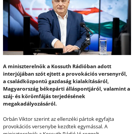
A miniszterelnök a Kossuth Rádióban adott
interjújában szót ejtett a provokációs versenyről,
a családközpontú gazdaság kialakításáról,
Magyarország békepárti álláspontjáról, valamint a
száj- és körömfájás terjedésének
megakadályozásáról.
Orbán Viktor szerint az ellenzéki pártok egyfajta
provokációs versenybe kezdtek egymással. A
miniszterelnök a Kossuth Rádió Jó reggelt,