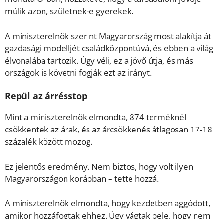
múlik azon, születnek-e gyerekek.
A miniszterelnök szerint Magyarország most alakítja át
gazdasági modelljét családközpontúvá, és ebben a világ
élvonalába tartozik. Úgy véli, ez a jövő útja, és más
országok is követni fogják ezt az irányt.
Repül az árrésstop
Mint a miniszterelnök elmondta, 874 terméknél
csökkentek az árak, és az árcsökkenés átlagosan 17-18
százalék között mozog.
Ez jelentős eredmény. Nem biztos, hogy volt ilyen
Magyarországon korábban – tette hozzá.
A miniszterelnök elmondta, hogy kezdetben aggódott,
amikor hozzáfogtak ehhez. Úgy vágtak bele, hogy nem