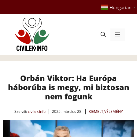
Kilépés
Hungarian
▼
a
tartalomba
Menü
Orbán Viktor: Ha Európa
háborúba is megy, mi biztosan
nem fogunk
Szerző:
civilek.info
2025. március 28.
KIEMELT
,
VÉLEMÉNY