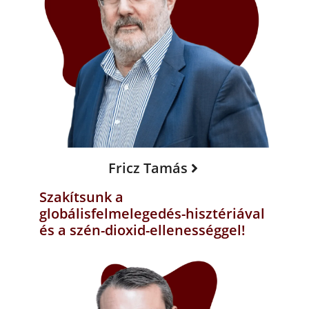
Fricz Tamás
Szakítsunk a
globálisfelmelegedés-hisztériával
és a szén-dioxid-ellenességgel!