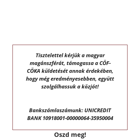
Tisztelettel kérjük a magyar
magánszférát, támogassa a CÖF-
CÖKA küldetését annak érdekében,
hogy még eredményesebben, együtt
szolgálhassuk a közjót!
Bankszámlaszámunk: UNICREDIT
BANK 10918001-00000064-35950004
Oszd meg!