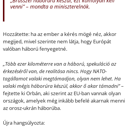
„Brüsszel háborúra készül, ezt komolyan kell
venni” – mondta a miniszterelnök.
Hozzátette: ha az ember a kérés mögé néz, akkor
megijed, mivel szerinte nem látja, hogy Európát
valóban háború fenyegetné.
„Több ezer kilométerre van a háború, spekuláció az
érkezéséről van, de realitása nincs. Hogy NATO-
tagállamot valaki megtámadjon, olyan nem lehet. Ha
valaki mégis háborúra készül, akkor ő akar támadni”
–
fejtette ki Orbán, aki szerint az EU-ban vannak olyan
országok, amelyek még inkább befelé akarnak menni
az orosz-ukrán háborúba.
Újra hangsúlyozta: