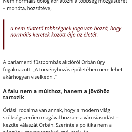
Nem normális dolog korlátozni a többség mozgásterét
– mondta, hozzátéve,
a nem tüntető többségnek joga van hozzá, hogy
normális keretek között élje az életét.
A parlamenti füstbombás akcióról Orbán úgy
fogalmazott: „A törvényhozás épületében nem lehet
akárhogyan viselkedni.”
A falu nem a múlthoz, hanem a jövőhöz
tartozik
Óriási irodalma van annak, hogy a modern világ
szükségszerűen magával hozza-e a városiasodást –
kezdte válaszát Orbán. Szerinte a politika nem a