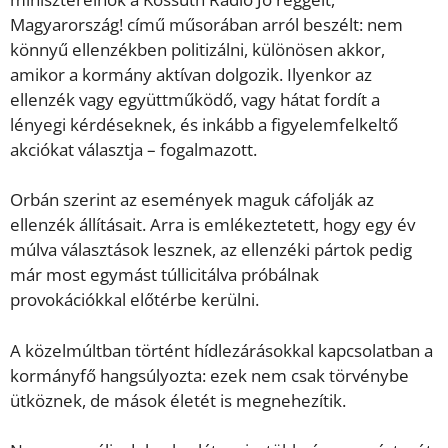
Magyarország! című műsorában arról beszélt: nem
könnyű ellenzékben politizálni, különösen akkor,
amikor a kormány aktívan dolgozik. Ilyenkor az
ellenzék vagy együttműködő, vagy hátat fordít a
lényegi kérdéseknek, és inkább a figyelemfelkeltő
akciókat választja – fogalmazott.
Orbán szerint az események maguk cáfolják az
ellenzék állításait. Arra is emlékeztetett, hogy egy év
múlva választások lesznek, az ellenzéki pártok pedig
már most egymást túllicitálva próbálnak
provokációkkal előtérbe kerülni.
A közelmúltban történt hídlezárásokkal kapcsolatban a
kormányfő hangsúlyozta: ezek nem csak törvénybe
ütköznek, de mások életét is megnehezítik.