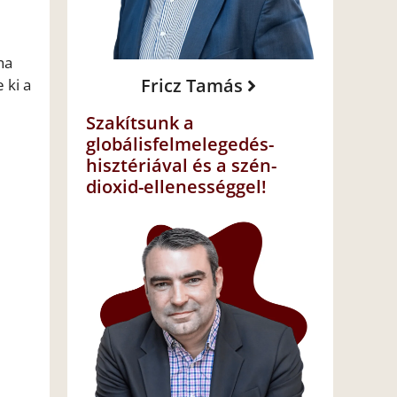
ha
Fricz Tamás
 ki a
Szakítsunk a
globálisfelmelegedés-
hisztériával és a szén-
dioxid-ellenességgel!