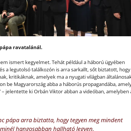
 pápa ravatalánál.
 nem ismert kegyelmet. Tehát például a háború ügyében
s a legutolsó találkozón is arra sarkallt, sőt biztatott, hogy
, kritikáknak, amelyek ma a nyugati világban általánosak
álljon be Magyarország abba a háborús propagandába, amel
” – jelentette ki Orbán Viktor abban a videóban, amelyben 
enc pápa arra biztatta, hogy tegyen meg mindent
minél hangosabban hallható legyen.