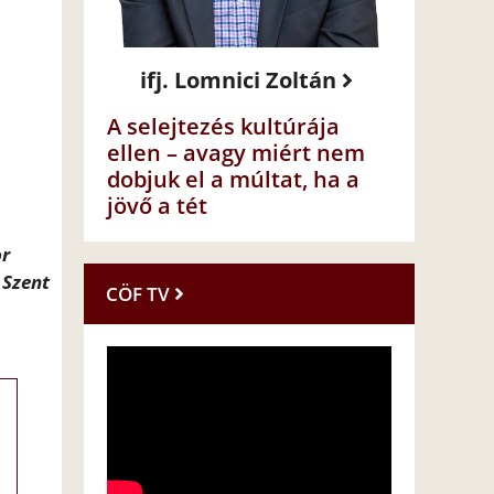
ifj. Lomnici Zoltán
A selejtezés kultúrája
ellen – avagy miért nem
dobjuk el a múltat, ha a
jövő a tét
or
 Szent
CÖF TV