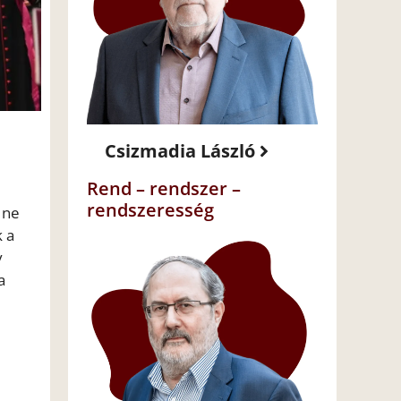
Csizmadia László
Rend – rendszer –
rendszeresség
 ne
 a
y
a