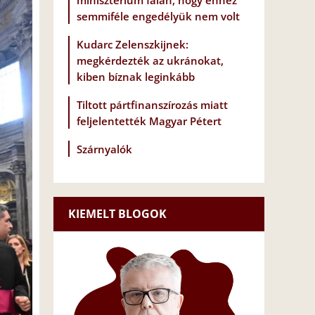
minisztérium falán, hogy ehhez
semmiféle engedélyük nem volt
Kudarc Zelenszkijnek:
megkérdezték az ukránokat,
kiben bíznak leginkább
Tiltott pártfinanszírozás miatt
feljelentették Magyar Pétert
Szárnyalók
KIEMELT BLOGOK