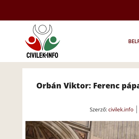
Kilépés
a
tartalomba
BEL
Orbán Viktor: Ferenc pá
Szerző:
civilek.info