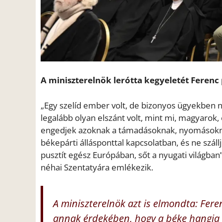
A miniszterelnök lerótta kegyeletét Ferenc
„Egy szelíd ember volt, de bizonyos ügyekben
legalább olyan elszánt volt, mint mi, magyarok, é
engedjek azoknak a támadásoknak, nyomásoknak
békepárti állásponttal kapcsolatban, és ne sz
pusztít egész Európában, sőt a nyugati világban
néhai Szentatyára emlékezik.
A miniszterelnök azt is elmondta: Fer
annak érdekében, hogy a béke hangja 