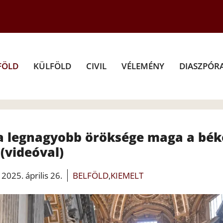
FÖLD
KÜLFÖLD
CIVIL
VÉLEMÉNY
DIASZPÓR
pa legnagyobb öröksége maga a bék
(videóval)
2025. április 26.
BELFÖLD
,
KIEMELT