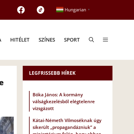
Hungarian
▼
A
HITÉLET
SZÍNES
SPORT
LEGFRISSEBB HÍREK
e
Bóka János: A kormány
válságkezelésből elégtelenre
vizsgázott
Kátai-Németh Vilmoséknak úgy
sikerült „propagandázniuk” a