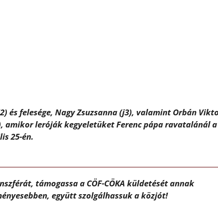
2) és felesége, Nagy Zsuzsanna (j3), valamint Orbán Vikt
j5), amikor leróják kegyeletüket Ferenc pápa ravatalánál a
lis 25-én.
ánszférát, támogassa a CÖF-CÖKA küldetését annak
ényesebben, együtt szolgálhassuk a közjót!