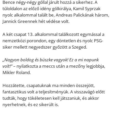
Bence négy-négy góllal járult hozzá a sikerhez. A
túloldalon az előző idény gólkirálya, Kamil Syprzak
nyolc alkalommal talált be, Andreas Palickának három,
Jannick Greennek hét védése volt.
A két csapat 13. alkalommal találkozott egymással a
nemzetközi porondon, egy döntetlen és nyolc PSG-
siker mellett negyedszer győzött a Szeged.
„Nagyon boldog és büszke vagyok! Ez a mi napunk
volt!”
– nyilatkozta a meccs után a mezőny legjobbja,
Mikler Roland.
Hozzátette, csapatuknak ma minden összejött,
fantasztikus volt a teljesítményük. A visszavágó előtt
tudták, hogy tökéletesen kell játszaniuk, és akkor
nyerhetnek, és ez sikerült is.