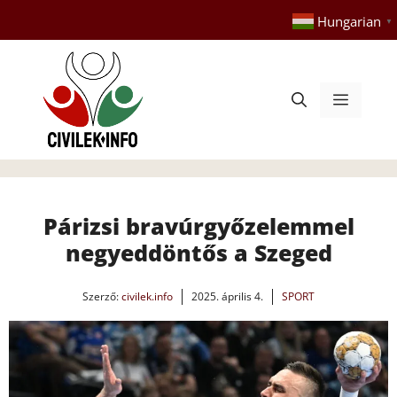
Kilépés
Hungarian
▼
a
tartalomba
Menü
Párizsi bravúrgyőzelemmel
negyeddöntős a Szeged
Szerző:
civilek.info
2025. április 4.
SPORT