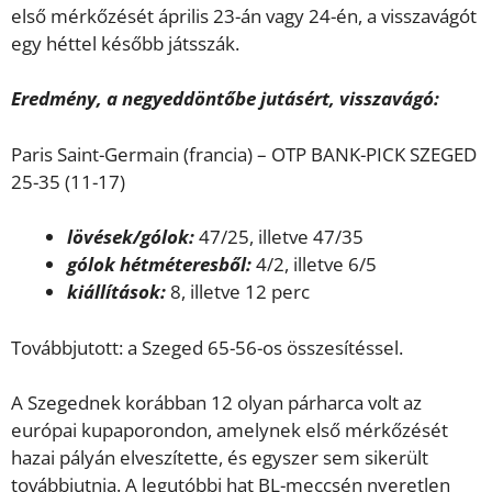
első mérkőzését április 23-án vagy 24-én, a visszavágót
egy héttel később játsszák.
Eredmény, a negyeddöntőbe jutásért, visszavágó:
Paris Saint-Germain (francia) – OTP BANK-PICK SZEGED
25-35 (11-17)
lövések/gólok:
47/25, illetve 47/35
gólok hétméteresből:
4/2, illetve 6/5
kiállítások:
8, illetve 12 perc
Továbbjutott: a Szeged 65-56-os összesítéssel.
A Szegednek korábban 12 olyan párharca volt az
európai kupaporondon, amelynek első mérkőzését
hazai pályán elveszítette, és egyszer sem sikerült
továbbjutnia. A legutóbbi hat BL-meccsén nyeretlen