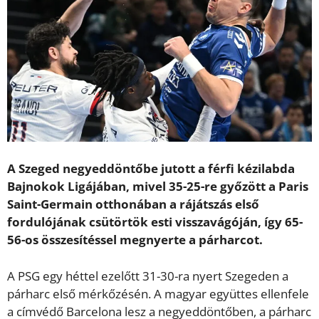
A Szeged negyeddöntőbe jutott a férfi kézilabda
Bajnokok Ligájában, mivel 35-25-re győzött a Paris
Saint-Germain otthonában a rájátszás első
fordulójának csütörtök esti visszavágóján, így 65-
56-os összesítéssel megnyerte a párharcot.
A PSG egy héttel ezelőtt 31-30-ra nyert Szegeden a
párharc első mérkőzésén. A magyar együttes ellenfele
a címvédő Barcelona lesz a negyeddöntőben, a párharc