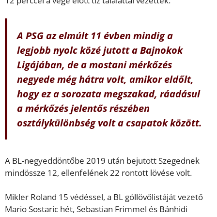
12 perccel a vége előtt tíz találattal vezettek.
A PSG az elmúlt 11 évben mindig a
legjobb nyolc közé jutott a Bajnokok
Ligájában, de a mostani mérkőzés
negyede még hátra volt, amikor eldőlt,
hogy ez a sorozata megszakad, ráadásul
a mérkőzés jelentős részében
osztálykülönbség volt a csapatok között.
A BL-negyeddöntőbe 2019 után bejutott Szegednek
mindössze 12, ellenfelének 22 rontott lövése volt.
Mikler Roland 15 védéssel, a BL góllövőlistáját vezető
Mario Sostaric hét, Sebastian Frimmel és Bánhidi