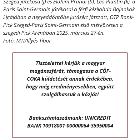
Szeged játékosa (j) és Elohim Prandi (b), Léo Plantin (k), a
Paris Saint-Germain játékosai a férfi kézilabda Bajnokok
Ligájában a negyeddöntőbe jutásért játszott, OTP Bank-
Pick Szeged-Paris Saint-Germain első mérkõzésen a
szegedi Pick Arénában 2025. március 27-én.
Fotó: MTI/Illyés Tibor
Tisztelettel kérjük a magyar
magánszférát, támogassa a CÖF-
CÖKA küldetését annak érdekében,
hogy még eredményesebben, együtt
szolgálhassuk a közjót!
Bankszámlaszámunk: UNICREDIT
BANK 10918001-00000064-35950004