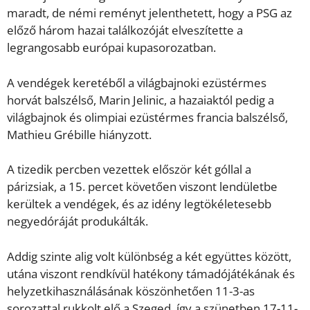
maradt, de némi reményt jelenthetett, hogy a PSG az
előző három hazai találkozóját elveszítette a
legrangosabb európai kupasorozatban.
A vendégek keretéből a világbajnoki ezüstérmes
horvát balszélső, Marin Jelinic, a hazaiaktól pedig a
világbajnok és olimpiai ezüstérmes francia balszélső,
Mathieu Grébille hiányzott.
A tizedik percben vezettek először két góllal a
párizsiak, a 15. percet követően viszont lendületbe
kerültek a vendégek, és az idény legtökéletesebb
negyedóráját produkálták.
Addig szinte alig volt különbség a két együttes között,
utána viszont rendkívül hatékony támadójátékának és
helyzetkihasználásának köszönhetően 11-3-as
sorozattal rukkolt elő a Szeged, így a szünetben 17-11-