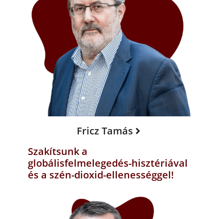
Fricz Tamás
Szakítsunk a
globálisfelmelegedés-hisztériával
és a szén-dioxid-ellenességgel!