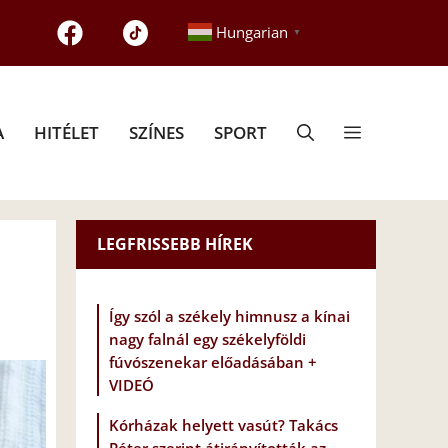
Hungarian
▼
A
HITÉLET
SZÍNES
SPORT
LEGFRISSEBB HÍREK
Így szól a székely himnusz a kínai
nagy falnál egy székelyföldi
fúvószenekar előadásában +
VIDEÓ
Kórházak helyett vasút? Takács