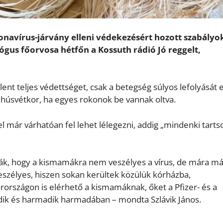
ronavírus-járvány elleni védekezésért hozott szabályo
ógus főorvosa hétfőn a Kossuth rádió Jó reggelt,
ent teljes védettséget, csak a betegség súlyos lefolyását e
húsvétkor, ha egyes rokonok be vannak oltva.
 már várhatóan fel lehet lélegezni, addig „mindenki tarts
lták, hogy a kismamákra nem veszélyes a vírus, de mára m
veszélyes, hiszen sokan kerültek közülük kórházba,
országon is elérhető a kismamáknak, őket a Pfizer- és a
dik és harmadik harmadában – mondta Szlávik János.