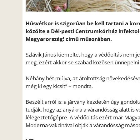
Húsvétkor is szigorúan be kell tartani a ko
közölte a Dél-pesti Centrumkórház infektol
Magyarország! című műsorában.
Szlávik János kiemelte, hogy a védőoltás nem jel
meg, ezért akkor se szabad közösen ünnepelni 
Néhány hét múlva, az átoltottság növekedésével
még ki egy kicsit” – mondta.
Beszélt arról is: a járvány kezdetén úgy gondo
tudják, hogy az anyákra a várandósság alatt is 
lélegeztetőgépre. A védőoltás ezért már Magyar
Moderna-vakcinával oltják a várandósság máso