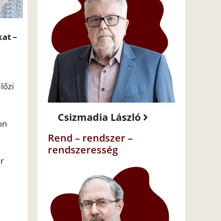
kat –
lőzi
Csizmadia László
on
Rend – rendszer –
rendszeresség
ár