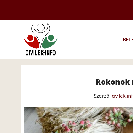
Kilépés
a
tartalomba
BEL
Rokonok 
Szerző:
civilek.in