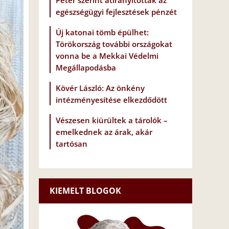
Péter szerint átirányították az
egészségügyi fejlesztések pénzét
Új katonai tömb épülhet:
Törökország további országokat
vonna be a Mekkai Védelmi
Megállapodásba
Kövér László: Az önkény
intézményesítése elkezdődött
Vészesen kiürültek a tárolók –
emelkednek az árak, akár
tartósan
KIEMELT BLOGOK