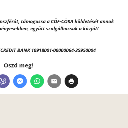
ánszférát, támogassa a CÖF-CÖKA küldetését annak
ényesebben, együtt szolgálhassuk a közjót!
CREDIT BANK 10918001-00000064-35950004
Oszd meg!