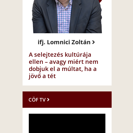
ifj. Lomnici Zoltán
A selejtezés kultúrája
ellen – avagy miért nem
dobjuk el a múltat, ha a
jövő a tét
CÖF TV