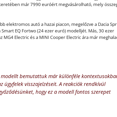
m keretében már 7990 euróért megvásárolható, mely össz
csóbb elektromos autó a hazai piacon, megelőzve a Dacia Spr
 a Smart EQ Fortwo (24 ezer euró) modelljét. Más, 30 ezer
 az MG4 Electric és a MINI Cooper Electric ára már meghala
s modellt bemutattuk már különféle kontextusokba
 ügyfelek visszajelzéseit. A reakciók rendkívül
ggyőződésünket, hogy ez a modell fontos szerepet