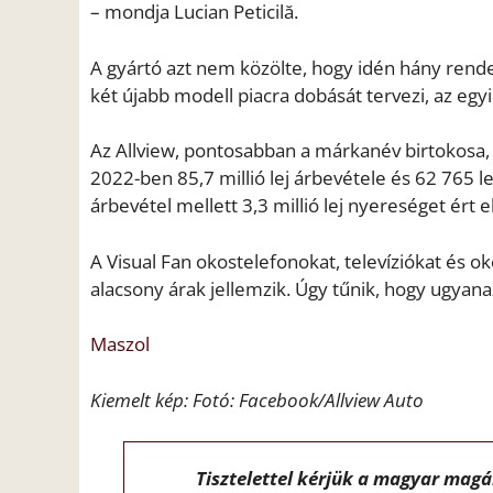
– mondja Lucian Peticilă.
A gyártó azt nem közölte, hogy idén hány rend
két újabb modell piacra dobását tervezi, az egyi
Az Allview, pontosabban a márkanév birtokosa, 
2022-ben 85,7 millió lej árbevétele és 62 765 l
árbevétel mellett 3,3 millió lej nyereséget ért el
A Visual Fan okostelefonokat, televíziókat és o
alacsony árak jellemzik. Úgy tűnik, hogy ugyanaz
Maszol
Kiemelt kép:
Fotó: Facebook/Allview Auto
Tisztelettel kérjük a magyar mag