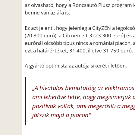
az olvasható, hogy a Roncsautó Plusz progra
benne van az áfa is.
Ez azt jelenti, hogy jelenleg a CityZEN a legol
(20 800 euró), a Citroen e-C3 (23 300 euró) és
eurónál olcsóbb típus nincs a romániai piacon,
ezt a határértéket, 31 400, illetve 31 750 euró.
A gyártó optimista az autója sikerét illetően.
„A hivatalos bemutatóig az elektromo
ami lehetővé tette, hogy megismerjük az
pozitívak voltak, ami megerősíti a me
játszik majd a piacon”