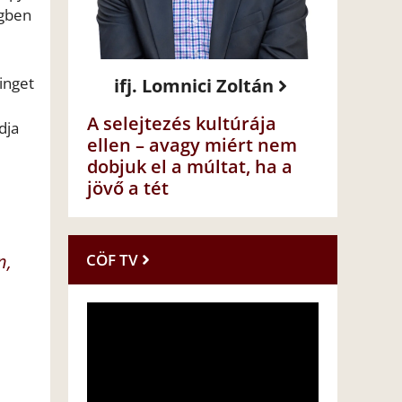
egben
inget
ifj. Lomnici Zoltán
A selejtezés kultúrája
dja
ellen – avagy miért nem
dobjuk el a múltat, ha a
jövő a tét
n,
CÖF TV