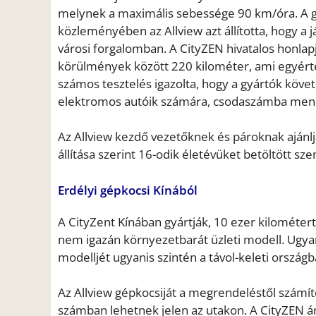
melynek a maximális sebessége 90 km/óra. A gyá
közleményében az Allview azt állította, hogy a
városi forgalomban. A CityZEN hivatalos honlapj
körülmények között 220 kilométer, ami egyért
számos tesztelés igazolta, hogy a gyártók köv
elektromos autóik számára, csodaszámba menne,
Az Allview kezdő vezetőknek és pároknak ajánlj
állítása szerint 16-odik életévüket betöltött s
Erdélyi gépkocsi Kínából
A CityZent Kínában gyártják, 10 ezer kilométert
nem igazán környezetbarát üzleti modell. Ugyan
modelljét ugyanis szintén a távol-keleti országb
Az Allview gépkocsiját a megrendeléstől számítot
számban lehetnek jelen az utakon. A CityZEN ár