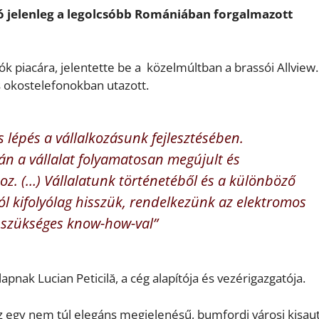
tó jelenleg a legolcsóbb Romániában forgalmazott
ók piacára, jelentette be a közelmúltban a brassói Allview.
s okostelefonokban utazott.
s lépés a vállalkozásunk fejlesztésében.
n a vállalat folyamatosan megújult és
oz. (…) Vállalatunk történetéből és a különböző
ból kifolyólag hisszük, rendelkezünk az elektromos
z szükséges know-how-val”
apnak Lucian Peticilă, a cég alapítója és vezérigazgatója.
 egy nem túl elegáns megjelenésű, bumfordi városi kisaut