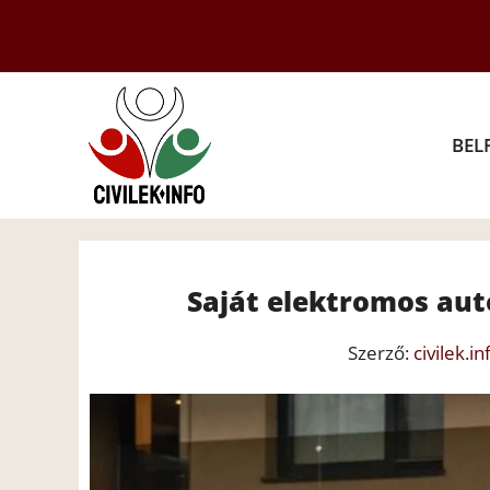
Kilépés
a
tartalomba
BEL
Saját elektromos autó
Szerző:
civilek.in