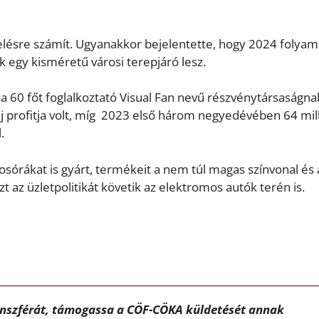
elésre számít. Ugyanakkor bejelentette, hogy 2024 folya
k egy kisméretű városi terepjáró lesz.
a 60 főt foglalkoztató Visual Fan nevű részvénytársaságna
ej profitja volt, míg 2023 első három negyedévében 64 milli
.
kosórákat is gyárt, termékeit a nem túl magas színvonal és 
t az üzletpolitikát követik az elektromos autók terén is.
ánszférát, támogassa a CÖF-CÖKA küldetését annak