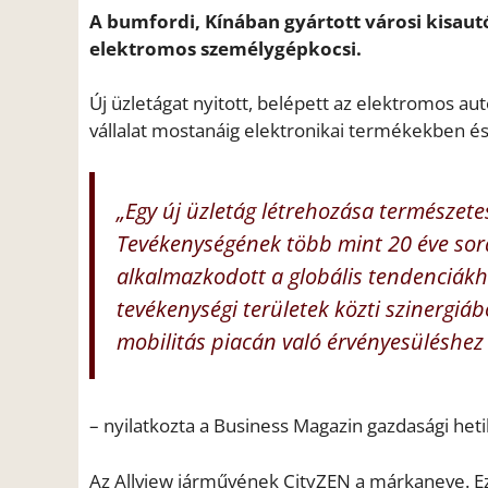
A bumfordi, Kínában gyártott városi kisau
elektromos személygépkocsi.
Új üzletágat nyitott, belépett az elektromos aut
vállalat mostanáig elektronikai termékekben é
„Egy új üzletág létrehozása természete
Tevékenységének több mint 20 éve sorá
alkalmazkodott a globális tendenciákh
tevékenységi területek közti szinergiá
mobilitás piacán való érvényesüléshe
– nyilatkozta a Business Magazin gazdasági hetil
Az Allview járművének CityZEN a márkaneve. Ez