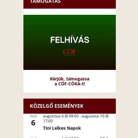
TÁMOGATÁS
Kérjük, támogassa
a CÖF-CÖKA-t!
KÖZELGŐ ESEMÉNYEK
augusztus 6 @ 08:00
-
augusztus 10 @
AUG
6
17:00
Tini Lelkes Napok