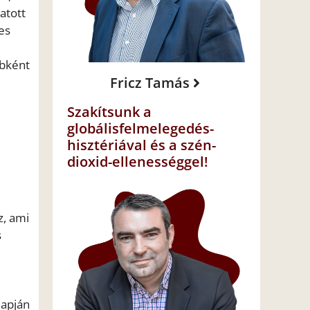
atott
es
ébként
Fricz Tamás
Szakítsunk a
globálisfelmelegedés-
hisztériával és a szén-
dioxid-ellenességgel!
z, ami
s
lapján