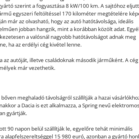
rtó szerint a fogyasztása 8 kW/100 km. A sajtóhoz eljutt
 jármű egyszeri feltöltéssel 170 kilométer megtételére kép
án már az olvasható, hogy az autó hatótávolsága, ideális
elműen jobban hangzik, mint a korábban közölt adat. Egy
etkezetesen a valósnál nagyobb hatótávolságot adnak meg
 ha az erdélyi cég kivétel lenne.
a az autóját, illetve családoknak második járműként. A cég
zemélyek már vezethetik.
 bőven meghaladó távolságról szállítják a hazai vásárlókho
akkor a Dacia is ezt alkalmazza, a Spring nevű elektromo
an gyártják.
t 90 napon belül szállítják le, egyelőre tehát minimális
a alapfelszereltséggel 15 980 euró, azonban a gyártó hon