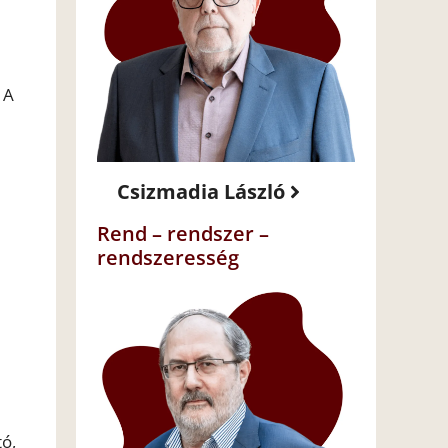
 A
Csizmadia László
Rend – rendszer –
rendszeresség
ó,