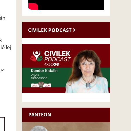
mán
CIVILEK PODCAST
k
ó lej
az
PANTEON