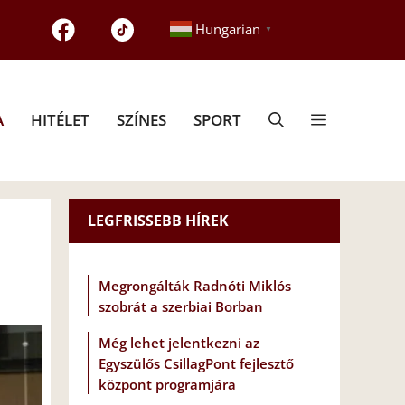
Hungarian
▼
A
HITÉLET
SZÍNES
SPORT
LEGFRISSEBB HÍREK
Megrongálták Radnóti Miklós
szobrát a szerbiai Borban
Még lehet jelentkezni az
Egyszülős CsillagPont fejlesztő
központ programjára