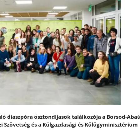
ó diaszpóra ösztöndíjasok találkozója a Borsod-Abaú
i Szövetség és a Külgazdasági és Külügyminisztérium