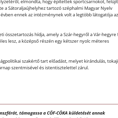
lyzetéről, elmondta, hogy építettek sportcsarnokot, felújí
lte a Sátoraljaújhelyhez tartozó széphalmi Magyar Nyelv
évben ennek az intézménynek volt a legtöbb látogatója a
ti összetartozás hídja, amely a Szár-hegyről a Vár-hegyre 
éles lesz, a középső részén egy kétszer nyolc méteres
politikai szakértő tart előadást, melyet kirándulás, tokaj
nap szentmisével és istentisztelettel zárul.
ánszférát, támogassa a CÖF-CÖKA küldetését annak