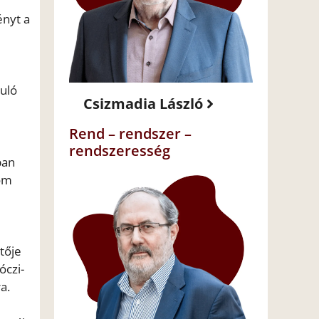
ényt a
uló
Csizmadia László
Rend – rendszer –
rendszeresség
ban
lom
tője
óczi-
a.