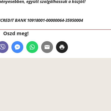
ényesebben, együtt szolgálhassuk a közjót!
CREDIT BANK 10918001-00000064-35950004
Oszd meg!