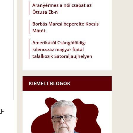
Aranyérmes a női csapat az
Öttusa Eb-n
Borbás Marcsi beperelte Kocsis
Mátét
Amerikától Csángóföldig:
kilencszáz magyar fiatal
találkozik Sátoraljaújhelyen
KIEMELT BLOGOK
j-