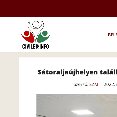
Kilépés
a
tartalomba
BEL
Sátoraljaújhelyen talá
Szerző:
SZM
2022.