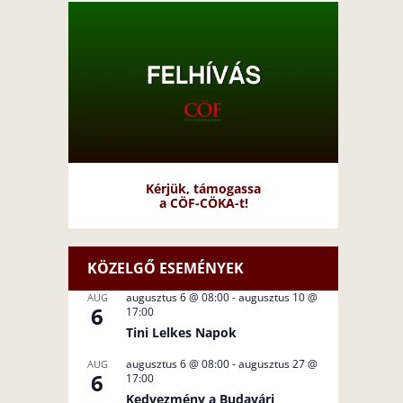
Kérjük, támogassa
a CÖF-CÖKA-t!
KÖZELGŐ ESEMÉNYEK
augusztus 6 @ 08:00
-
augusztus 10 @
AUG
6
17:00
Tini Lelkes Napok
augusztus 6 @ 08:00
-
augusztus 27 @
AUG
6
17:00
Kedvezmény a Budavári