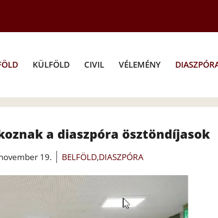
FÖLD
KÜLFÖLD
CIVIL
VÉLEMÉNY
DIASZPÓR
lkoznak a diaszpóra ösztöndíjasok
 november 19.
BELFÖLD
,
DIASZPÓRA