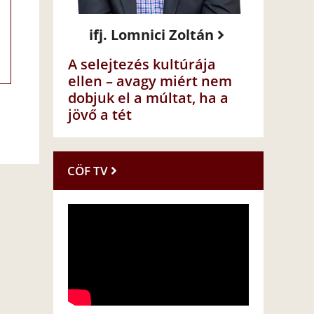
ifj. Lomnici Zoltán
A selejtezés kultúrája
ellen – avagy miért nem
dobjuk el a múltat, ha a
jövő a tét
CÖF TV