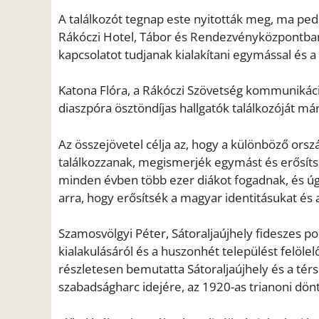
A találkozót tegnap este nyitották meg, ma ped
Rákóczi Hotel, Tábor és Rendezvényközpontban t
kapcsolatot tudjanak kialakítani egymással és a
Katona Flóra, a Rákóczi Szövetség kommunikác
diaszpóra ösztöndíjas hallgatók találkozóját 
Az összejövetel célja az, hogy a különböző or
találkozzanak, megismerjék egymást és erősíts
minden évben több ezer diákot fogadnak, és úgy
arra, hogy erősítsék a magyar identitásukat és
Szamosvölgyi Péter, Sátoraljaújhely fideszes p
kialakulásáról és a huszonhét települést felölel
részletesen bemutatta Sátoraljaújhely és a térs
szabadságharc idejére, az 1920-as trianoni dönt