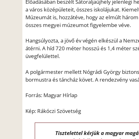
Előadásában beszélt Sátoraljaújhely jelenlegi he
a város középületeit, összes iskolájukat. Kieme
Múzeumát is, hozzátéve, hogy az elmúlt három 
összes megyei múzeumot figyelembe véve.
Hangsúlyozta, a jövő év végén elkészül a Nemze
átérni. A híd 720 méter hosszú és 1,4 méter sz
üvegfelülettel.
A polgármester mellett Nógrádi György biztonság
bormustra és táncház követ. A rendezvény vasár
Forrás: Magyar Hírlap
Kép: Rákóczi Szövetség
Tisztelettel kérjük a magyar mag