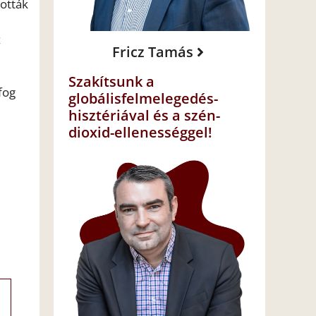
tották
z
Fricz Tamás
Szakítsunk a
fog
globálisfelmelegedés-
hisztériával és a szén-
dioxid-ellenességgel!
i