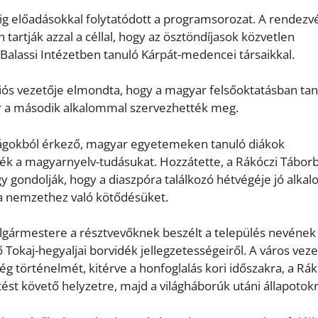
ig előadásokkal folytatódott a programsorozat. A rendezv
artják azzal a céllal, hogy az ösztöndíjasok közvetlen
 Balassi Intézetben tanuló Kárpát-medencei társaikkal.
iós vezetője elmondta, hogy a magyar felsőoktatásban tan
már a második alkalommal szervezhették meg.
szágokból érkező, magyar egyetemeken tanuló diákok
ék a magyarnyelv-tudásukat. Hozzátette, a Rákóczi Tábor
 gondolják, hogy a diaszpóra találkozó hétvégéje jó alka
 a nemzethez való kötődésüket.
olgármestere a résztvevőknek beszélt a település nevének
ő Tokaj-hegyaljai borvidék jellegzetességeiről. A város veze
ég történelmét, kitérve a honfoglalás kori időszakra, a Rák
ést követő helyzetre, majd a világháborúk utáni állapotokr