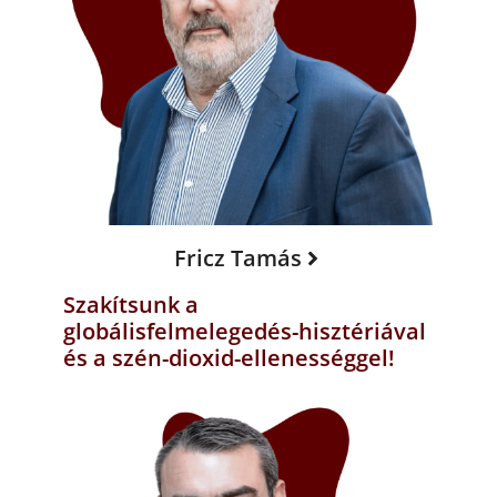
Fricz Tamás
Szakítsunk a
globálisfelmelegedés-hisztériával
és a szén-dioxid-ellenességgel!