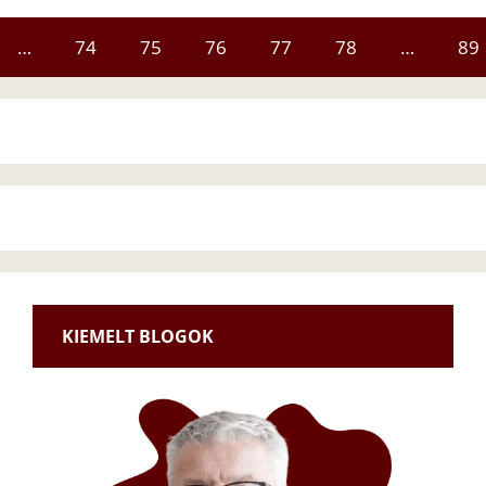
…
74
75
76
77
78
…
89
KIEMELT BLOGOK