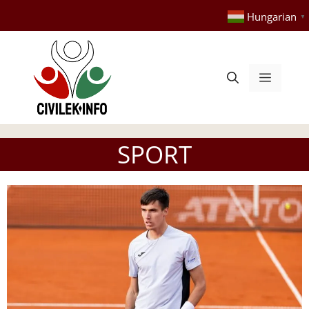
Kilépés
Hungarian
▼
a
tartalomba
Menü
SPORT