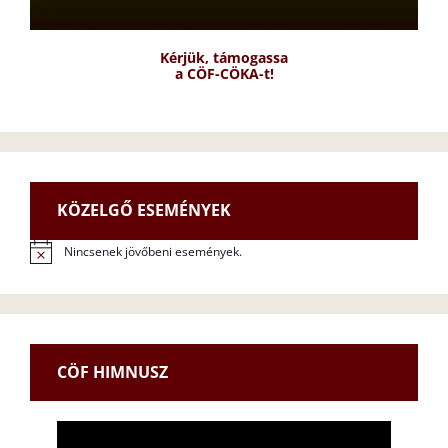
Kérjük, támogassa
a CÖF-CÖKA-t!
KÖZELGŐ ESEMÉNYEK
Nincsenek jövőbeni események.
N
o
t
i
c
e
CÖF HIMNUSZ