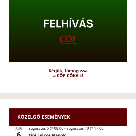
Kérjük, támogassa
a CÖF-CÖKA-t!
KÖZELGŐ ESEMÉNYEK
augusztus 6 @ 08:00
-
augusztus 10 @ 17:00
AUG
6
Tini Lelkes Napok