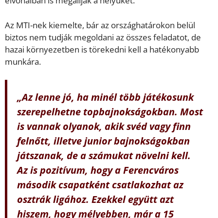
élvonalban is megállják a helyüket.
Az MTI-nek kiemelte, bár az országhatárokon belül
biztos nem tudják megoldani az összes feladatot, de
hazai környezetben is törekedni kell a hatékonyabb
munkára.
„Az lenne jó, ha minél több játékosunk
szerepelhetne topbajnokságokban. Most
is vannak olyanok, akik svéd vagy finn
felnőtt, illetve junior bajnokságokban
játszanak, de a számukat növelni kell.
Az is pozitívum, hogy a Ferencváros
második csapatként csatlakozhat az
osztrák ligához. Ezekkel együtt azt
hiszem, hogy mélyebben, már a 15