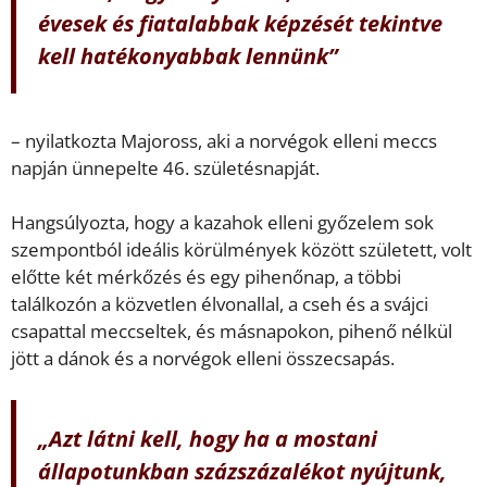
évesek és fiatalabbak képzését tekintve
kell hatékonyabbak lennünk”
– nyilatkozta Majoross, aki a norvégok elleni meccs
napján ünnepelte 46. születésnapját.
Hangsúlyozta, hogy a kazahok elleni győzelem sok
szempontból ideális körülmények között született, volt
előtte két mérkőzés és egy pihenőnap, a többi
találkozón a közvetlen élvonallal, a cseh és a svájci
csapattal meccseltek, és másnapokon, pihenő nélkül
jött a dánok és a norvégok elleni összecsapás.
„Azt látni kell, hogy ha a mostani
állapotunkban százszázalékot nyújtunk,