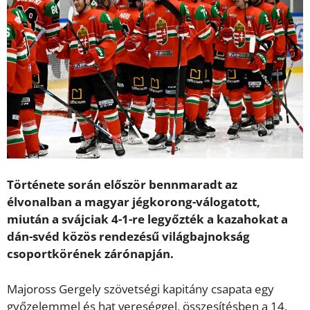
Története során először bennmaradt az
élvonalban a magyar jégkorong-válogatott,
miután a svájciak 4-1-re legyőzték a kazahokat a
dán-svéd közös rendezésű világbajnokság
csoportkörének zárónapján.
Majoross Gergely szövetségi kapitány csapata egy
győzelemmel és hat vereséggel, összesítésben a 14.