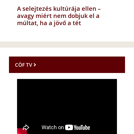
A selejtezés kultúrája ellen –
avagy miért nem dobjuk el a
múltat, ha a jövő a tét
CÖF TV