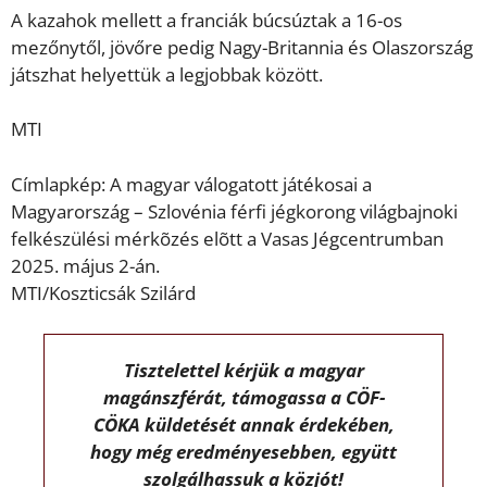
A kazahok mellett a franciák búcsúztak a 16-os
mezőnytől, jövőre pedig Nagy-Britannia és Olaszország
játszhat helyettük a legjobbak között.
MTI
Címlapkép: A magyar válogatott játékosai a
Magyarország – Szlovénia férfi jégkorong világbajnoki
felkészülési mérkõzés elõtt a Vasas Jégcentrumban
2025. május 2-án.
MTI/Koszticsák Szilárd
Tisztelettel kérjük a magyar
magánszférát, támogassa a CÖF-
CÖKA küldetését annak érdekében,
hogy még eredményesebben, együtt
szolgálhassuk a közjót!