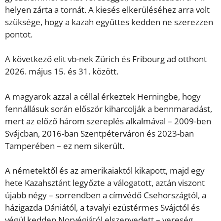
helyen zárta a tornát. A kiesés elkerüléséhez arra volt
szüksége, hogy a kazah együttes kedden ne szerezzen
pontot.
A következő elit vb-nek Zürich és Fribourg ad otthont
2026. május 15. és 31. között.
A magyarok azzal a céllal érkeztek Herningbe, hogy
fennállásuk során először kiharcolják a bennmaradást,
mert az előző három szereplés alkalmával – 2009-ben
Svájcban, 2016-ban Szentpéterváron és 2023-ban
Tamperében – ez nem sikerült.
A németektől és az amerikaiaktól kikapott, majd egy
hete Kazahsztánt legyőzte a válogatott, aztán viszont
újabb négy – sorrendben a címvédő Csehországtól, a
házigazda Dániától, a tavalyi ezüstérmes Svájctól és
végül kedden Norvégiától elszenvedett – vereség