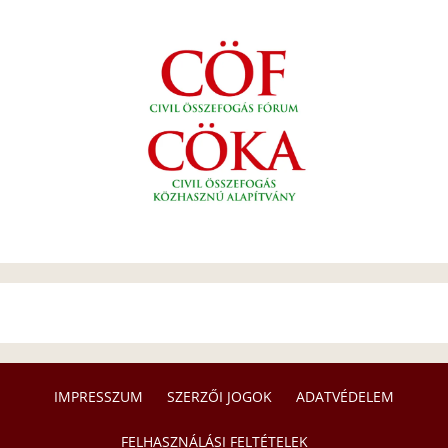
IMPRESSZUM
SZERZŐI JOGOK
ADATVÉDELEM
FELHASZNÁLÁSI FELTÉTELEK