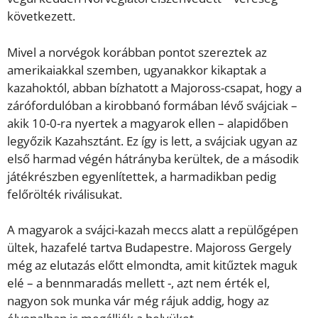
következett.
Mivel a norvégok korábban pontot szereztek az
amerikaiakkal szemben, ugyanakkor kikaptak a
kazahoktól, abban bízhatott a Majoross-csapat, hogy a
zárófordulóban a kirobbanó formában lévő svájciak –
akik 10-0-ra nyertek a magyarok ellen – alapidőben
legyőzik Kazahsztánt. Ez így is lett, a svájciak ugyan az
első harmad végén hátrányba kerültek, de a második
játékrészben egyenlítettek, a harmadikban pedig
felőrölték riválisukat.
A magyarok a svájci-kazah meccs alatt a repülőgépen
ültek, hazafelé tartva Budapestre. Majoross Gergely
még az elutazás előtt elmondta, amit kitűztek maguk
elé – a bennmaradás mellett -, azt nem érték el,
nagyon sok munka vár még rájuk addig, hogy az