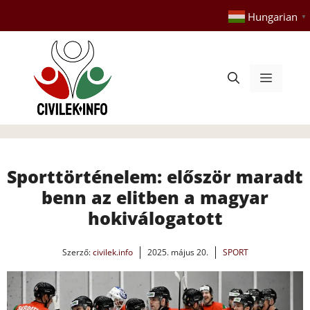
Kilépés
Hungarian
▼
a
tartalomba
Menü
Sporttörténelem: először maradt
benn az elitben a magyar
hokiválogatott
Szerző:
civilek.info
2025. május 20.
SPORT