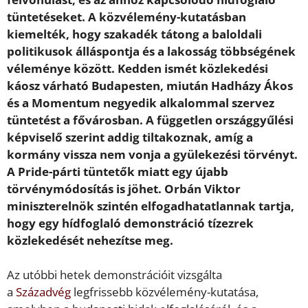
tüntetéseket. A közvélemény-kutatásban
kiemelték, hogy szakadék tátong a baloldali
politikusok álláspontja és a lakosság többségének
véleménye között. Kedden ismét közlekedési
káosz várható Budapesten, miután Hadházy Ákos
és a Momentum negyedik alkalommal szervez
tüntetést a fővárosban. A független országgyűlési
képviselő szerint addig tiltakoznak, amíg a
kormány vissza nem vonja a gyülekezési törvényt.
A Pride-párti tüntetők miatt egy újabb
törvénymódosítás is jöhet. Orbán Viktor
miniszterelnök szintén elfogadhatatlannak tartja,
hogy egy hídfoglaló demonstráció tízezrek
közlekedését nehezítse meg.
Az utóbbi hetek demonstrációit vizsgálta
a
Századvég
legfrissebb közvélemény-kutatása,