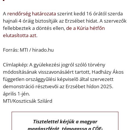
A
rendőrség határozata
szerint kedd 16 órától szerda
hajnali 4 óráig biztosítják az Erzsébet hidat. A szervezők
fellebbeztek a döntés ellen,
de a Kúria hétfőn
elutasította azt
.
Forrás: MTI / hirado.hu
Címlapkép: A gyülekezési jogról szóló törvény
módosításának visszavonásáért tartott, Hadházy Ákos
független országgyûlési képviselõ által szervezett
demonstráció résztvevõi az Erzsébet hídon 2025.
április 1-jén.
MTI/Koszticsák Szilárd
Tisztelettel kérjük a magyar
magánszférát, támogassa a CÖF-