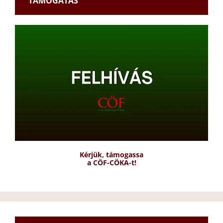
TÁMOGATÁS
Kérjük, támogassa
a CÖF-CÖKA-t!