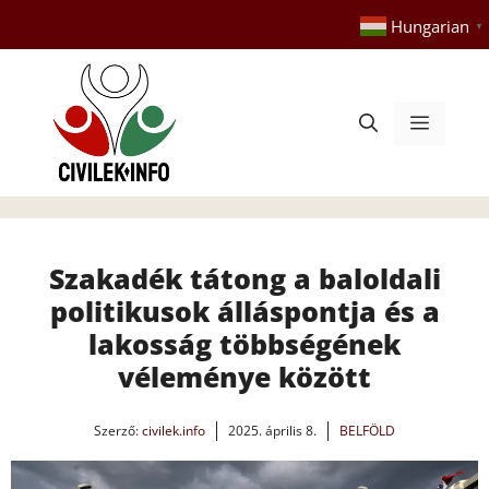
Kilépés
Hungarian
▼
a
tartalomba
Menü
Szakadék tátong a baloldali
politikusok álláspontja és a
lakosság többségének
véleménye között
Szerző:
civilek.info
2025. április 8.
BELFÖLD