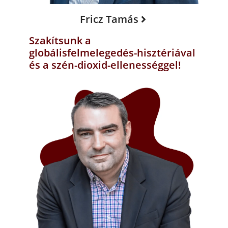
Fricz Tamás
Szakítsunk a
globálisfelmelegedés-hisztériával
és a szén-dioxid-ellenességgel!