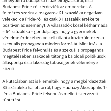
amelyben a budapesti hidak elfoglalásáról, és a
Budapest Pride-ról kérdezték az embereket. A
felmérés szerint a magyarok 61 százaléka negatívan
vélekedik a Pride-ról, és csak 31 százalék értékelte
pozitívan az eseményt. A válaszadók közel kétharmada
– 64 százaléka – gondolja úgy, hogy a gyermekek
védelme érdekében be kell tiltani a közterületeken a
szexuális propaganda minden formáját. Mint írták, a
Budapest Pride felvonulás és a szexuális propaganda
megítélésében szakadék tátong a baloldali politikusok
álláspontja és a lakosság többségének véleménye
között.
A kutatásban azt is kiemelték, hogy a megkérdezettek
83 százaléka hallott arról, hogy Hadházy Ákos április 1-
jén a Budapest Pride felvonulás mellett szervezett
tüntetést.