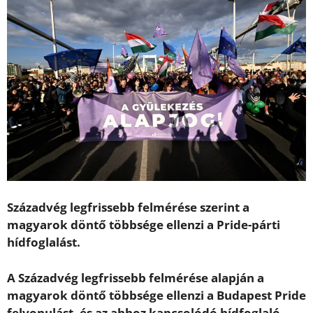
Századvég legfrissebb felmérése szerint a
magyarok döntő többsége ellenzi a Pride-párti
hídfoglalást.
A Századvég legfrissebb felmérése alapján a
magyarok döntő többsége ellenzi a Budapest Pride
felvonulást, és az ahhoz kapcsolódó hídfoglaló