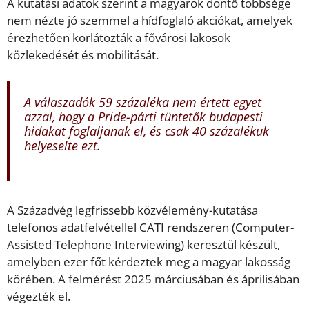
A kutatási adatok szerint a magyarok döntő többsége
nem nézte jó szemmel a hídfoglaló akciókat, amelyek
érezhetően korlátozták a fővárosi lakosok
közlekedését és mobilitását.
A válaszadók 59 százaléka nem értett egyet
azzal, hogy a Pride-párti tüntetők budapesti
hidakat foglaljanak el, és csak 40 százalékuk
helyeselte ezt.
A Századvég legfrissebb közvélemény-kutatása
telefonos adatfelvétellel CATI rendszeren (Computer-
Assisted Telephone Interviewing) keresztül készült,
amelyben ezer főt kérdeztek meg a magyar lakosság
körében. A felmérést 2025 márciusában és áprilisában
végezték el.