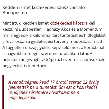
Kedden ismét közlekedési káosz várható
Budapesten
Mint írtuk, kedden ismét
közlekedési káoszra
kell
készülni Budapesten. Hadházy Ákos és a Momentum
már negyedik alkalommal tart tüntetést és hídfoglalást
a fővárosban a gyülekezési törvény módosítása miatt.
A független országgyűlési képviselő most a korábbinál
is nagyobb tömeget szeretne az utcákon látni. A
politikus megnyugtatásképp azt üzente az autósoknak,
hogy értük is tüntetnek.
A rendőrségnek kedd 17 órától szerda 22 óráig
jelentették be a tüntetést, ám ezt a közlekedés
rendjének sérelmére hivatkozva nem
engedélyezték.