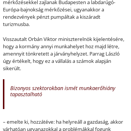
mérkőzésekkel zajlanak Budapesten a labdarúgó-
Európa-bajnokság mérkőzései, ugyanakkor a
rendezvények pénzt pumpáltak a kiszáradt
turizmusba.
Visszautalt Orbán Viktor miniszterelnök kijelentésére,
hogy a kormány annyi munkahelyet hoz majd létre,
amennyit tönkretett a járványhelyzet. Parrag László
úgy értékelt, hogy ez a vállalás a számok alapján
sikerült.
Bizonyos szektorokban ismét munkaerőhiány
tapasztalható
– emelte ki, hozzátéve: ha helyreáll a gazdaság, akkor
várhatóan ugyanazokkal a problémákkal fogunk