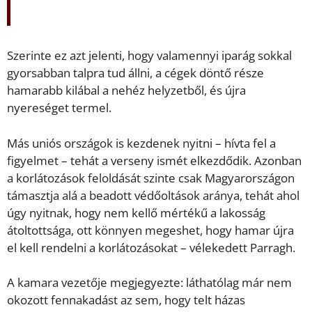
Szerinte ez azt jelenti, hogy valamennyi iparág sokkal
gyorsabban talpra tud állni, a cégek döntő része
hamarabb kilábal a nehéz helyzetből, és újra
nyereséget termel.
Más uniós országok is kezdenek nyitni – hívta fel a
figyelmet – tehát a verseny ismét elkezdődik. Azonban
a korlátozások feloldását szinte csak Magyarországon
támasztja alá a beadott védőoltások aránya, tehát ahol
úgy nyitnak, hogy nem kellő mértékű a lakosság
átoltottsága, ott könnyen megeshet, hogy hamar újra
el kell rendelni a korlátozásokat – vélekedett Parragh.
A kamara vezetője megjegyezte: láthatólag már nem
okozott fennakadást az sem, hogy telt házas