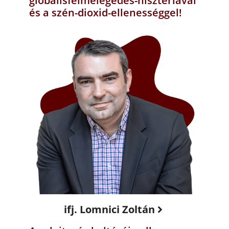
globálisfelmelegedés-hisztériával
és a szén-dioxid-ellenességgel!
ifj. Lomnici Zoltán