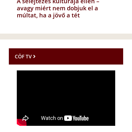
A selejtezés kultúrája ellen –
avagy miért nem dobjuk el a
múltat, ha a jövő a tét
CÖF TV