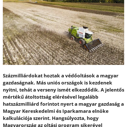
Százmilliárdokat hoztak a védőoltások a magyar
gazdaságnak. Más uniós országok is kezdenek
nyitni, tehát a verseny ismét elkezdődik. A jelentős
mértékű átoltottság elérésével legalább
hatszázmilliárd forintot nyert a magyar gazdaság a
Magyar Kereskedelmi és Iparkamara elnöke
kalkulációja szerint. Hangsúlyozta, hogy
Magyarország az oltási program sikerével