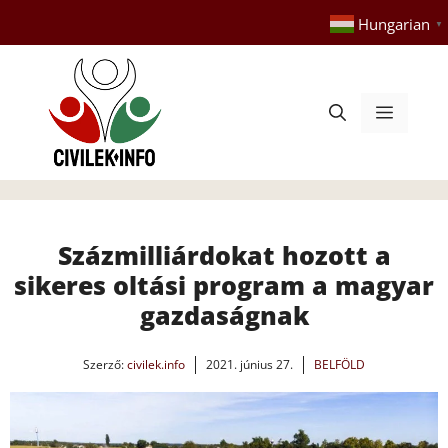
Kilépés
Hungarian
▼
a
tartalomba
Menü
Százmilliárdokat hozott a
sikeres oltási program a magyar
gazdaságnak
Szerző:
civilek.info
2021. június 27.
BELFÖLD