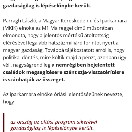
gazdaságilag is lépéselőnybe került.
Parragh László, a Magyar Kereskedelmi és Iparkamara
(MKIK) elnöke az M1 Ma reggel című műsorában
elmondta, hogy a jelentős mértékű átoltottság
elérésével legalább hatszázmilliárd forintot nyert a
magyar gazdaság. Továbbá tájékoztatott arról is, hogy
politikai döntés, mire költik majd a pénzt, azonban úgy
véli, nagyságrendileg
a nemrégiben bejelentett
családok megsegítésere szánt szja-visszatérítésre
is szánhatják az összeget.
Az iparkamara elnöke óriási jelentőségűnek nevezte,
hogy
az ország az oltási program sikerével
gazdaságilag is lépéselőnybe került.