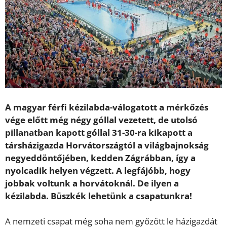
A magyar férfi kézilabda-válogatott a mérkőzés
vége előtt még négy góllal vezetett, de utolsó
pillanatban kapott góllal 31-30-ra kikapott a
társházigazda Horvátországtól a világbajnokság
negyeddöntőjében, kedden Zágrábban, így a
nyolcadik helyen végzett. A legfájóbb, hogy
jobbak voltunk a horvátoknál. De ilyen a
kézilabda. Büszkék lehetünk a csapatunkra!
A nemzeti csapat még soha nem győzött le házigazdát