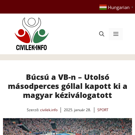
Kilépés
Hungarian
▼
a
tartalomba
Menü
Búcsú a VB-n – Utolsó
másodperces góllal kapott ki a
magyar kéziválogatott
Szerző:
civilek.info
2025. január 28.
SPORT