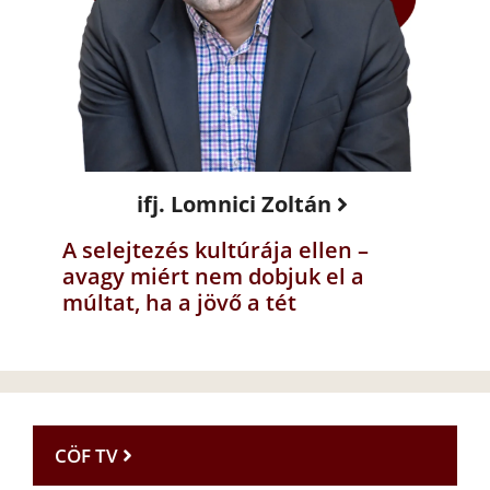
ifj. Lomnici Zoltán
A selejtezés kultúrája ellen –
avagy miért nem dobjuk el a
múltat, ha a jövő a tét
CÖF TV