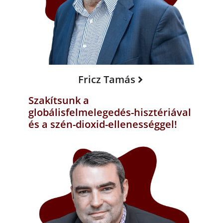
Fricz Tamás
Szakítsunk a
globálisfelmelegedés-hisztériával
és a szén-dioxid-ellenességgel!