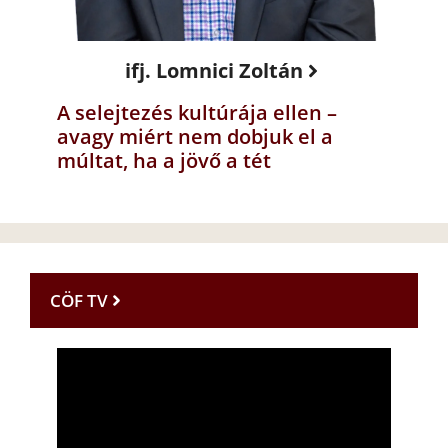
ifj. Lomnici Zoltán
A selejtezés kultúrája ellen –
avagy miért nem dobjuk el a
múltat, ha a jövő a tét
CÖF TV