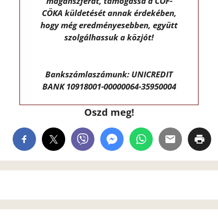
magánszférát, támogassa a CÖF-
CÖKA küldetését annak érdekében,
hogy még eredményesebben, együtt
szolgálhassuk a közjót!
Bankszámlaszámunk: UNICREDIT
BANK 10918001-00000064-35950004
Oszd meg!