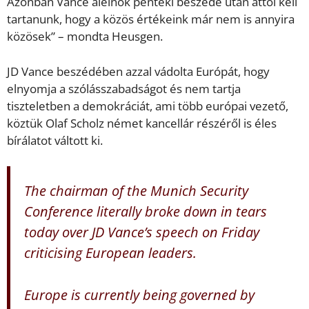
Azonban Vance alelnök pénteki beszéde után attól kell
tartanunk, hogy a közös értékeink már nem is annyira
közösek” – mondta Heusgen.
JD Vance beszédében azzal vádolta Európát, hogy
elnyomja a szólásszabadságot és nem tartja
tiszteletben a demokráciát, ami több európai vezető,
köztük Olaf Scholz német kancellár részéről is éles
bírálatot váltott ki.
The chairman of the Munich Security
Conference literally broke down in tears
today over JD Vance’s speech on Friday
criticising European leaders.
Europe is currently being governed by