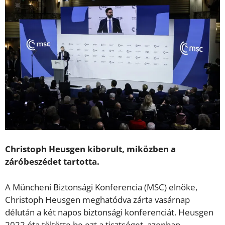
Christoph Heusgen kiborult, miközben a
záróbeszédet tartotta.
A Müncheni Biztonsági Konferencia (MSC) elnöke,
Christoph Heusgen meghatódva zárta vasárnap
délután a két napos biztonsági konferenciát. Heusgen
2022 óta töltötte be ezt a tisztséget, azonban