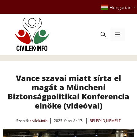
Kilépés
Hungarian
▼
a
tartalomba
Menü
Vance szavai miatt sírta el
magát a Müncheni
Biztonságpolitikai Konferencia
elnöke (videóval)
Szerző:
civilek.info
2025. február 17.
BELFÖLD
,
KIEMELT