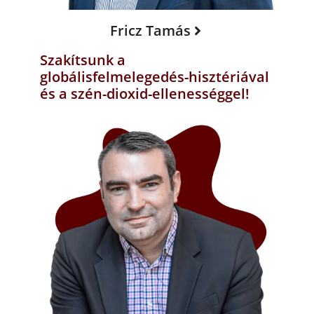
Fricz Tamás
Szakítsunk a
globálisfelmelegedés-hisztériával
és a szén-dioxid-ellenességgel!