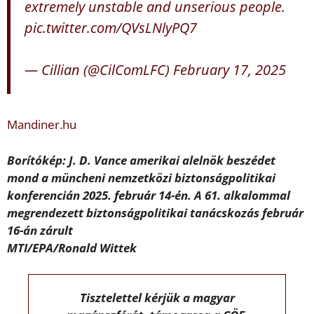
extremely unstable and unserious people.
pic.twitter.com/QVsLNlyPQ7
— Cillian (@CilComLFC)
February 17, 2025
Mandiner.hu
Borítókép: J. D. Vance amerikai alelnök beszédet
mond a müncheni nemzetközi biztonságpolitikai
konferencián 2025. február 14-én. A 61. alkalommal
megrendezett biztonságpolitikai tanácskozás február
16-án zárult
MTI/EPA/Ronald Wittek
Tisztelettel kérjük a magyar