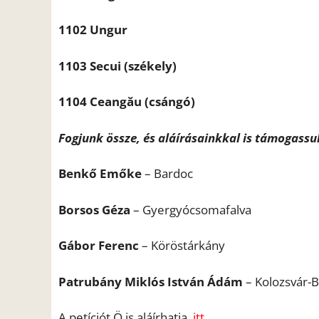
1102 Ungur
1103 Secui (székely)
1104 Ceangău (csángó)
Fogjunk össze, és aláírásainkkal is támogass
Benkő Emőke
– Bardoc
Borsos Géza
– Gyergyócsomafalva
Gábor Ferenc
– Köröstárkány
Patrubány Miklós István Ádám
– Kolozsvár-
A petíciót Ö is aláírhatja,
itt.