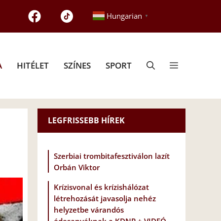
Hungarian
▼
A
HITÉLET
SZÍNES
SPORT
LEGFRISSEBB HÍREK
Szerbiai trombitafesztiválon lazít
Orbán Viktor
Krízisvonal és krízishálózat
létrehozását javasolja nehéz
helyzetbe várandós