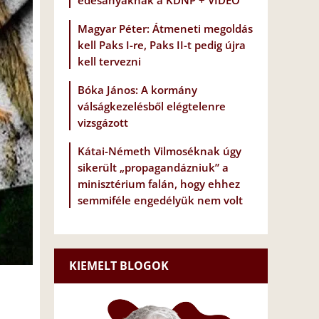
édesanyáknak a KDNP + VIDEÓ
Magyar Péter: Átmeneti megoldás
kell Paks I-re, Paks II-t pedig újra
kell tervezni
Bóka János: A kormány
válságkezelésből elégtelenre
vizsgázott
Kátai-Németh Vilmoséknak úgy
sikerült „propagandázniuk” a
minisztérium falán, hogy ehhez
semmiféle engedélyük nem volt
KIEMELT BLOGOK