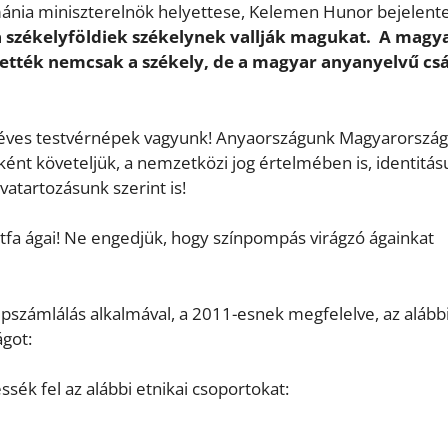
nia miniszterelnök helyettese, Kelemen Hunor bejelente
 a székelyföldiek székelynek vallják magukat. A magy
ették nemcsak a székely, de a magyar anyanyelvű cs
 éves testvérnépek vagyunk! Anyaországunk Magyarország
nt követeljük, a nemzetközi jog értelmében is, identitás
vatartozásunk szerint is!
etfa ágai! Ne engedjük, hogy színpompás virágzó ágainkat
pszámlálás alkalmával, a 2011-esnek megfelelve, az alább
got:
sék fel az alábbi etnikai csoportokat: