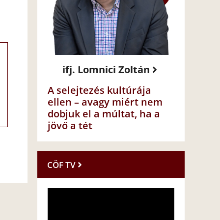
ifj. Lomnici Zoltán
A selejtezés kultúrája
ellen – avagy miért nem
dobjuk el a múltat, ha a
jövő a tét
CÖF TV