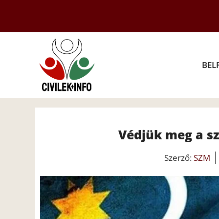
Kilépés
a
tartalomba
BEL
Védjük meg a sz
Szerző:
SZM