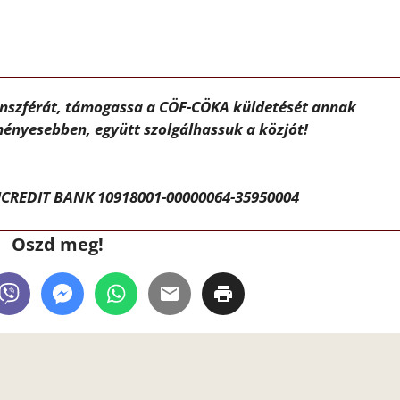
ánszférát, támogassa a CÖF-CÖKA küldetését annak
ényesebben, együtt szolgálhassuk a közjót!
CREDIT BANK 10918001-00000064-35950004
Oszd meg!