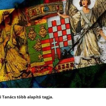
i Tanács több alapító tagja.