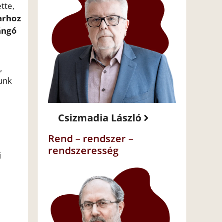
tte,
arhoz
ángó
,
unk
Csizmadia László
Rend – rendszer –
rendszeresség
i