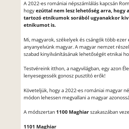
A 2022-es romániai népszámlálás kapcsán Romá
hogy
ezúttal nem lesz lehetőség arra, hogy
tartozó etnikumok sorából ugyanakkor kiv
etnikumot is.
Mi, magyarok, székelyek és csángók több ezer
anyanyelvünk magyar. A magyar nemzet részeké
szabad kinyilvánításának lehetőségét etnikai ho
Testvéreink itthon, a nagyvilágban, egy azon Él
lenyesegessék gonosz pusztító erők!
Követeljük, hogy a 2022-es romániai magyar né
módon lehessen megvallani a magyar azonossá
A módszertan
1100 Maghiar
szakaszában vezes
1101 Maghiar